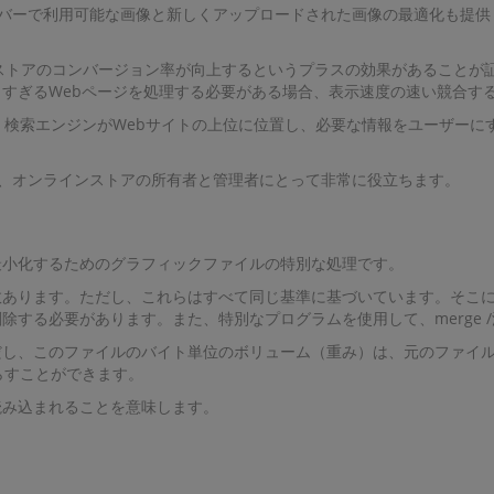
化は、サーバーで利用可能な画像と新しくアップロードされた画像の最適化
インストアのコンバージョン率が向上するというプラスの効果があること
すぎるWebページを処理する必要がある場合、表示速度の速い競合す
、検索エンジンがWebサイトの上位に位置し、必要な情報をユーザーに
像圧縮は、オンラインストアの所有者と管理者にとって非常に役立ちます。
最小化するためのグラフィックファイルの特別な処理です。
数あります。ただし、これらはすべて同じ基準に基づいています。そこ
する必要があります。また、特別なプログラムを使用して、merge 
だし、このファイルのバイト単位のボリューム（重み）は、元のファイ
らすことができます。
読み込まれることを意味します。