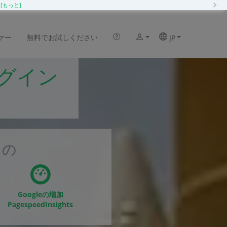
N
化
[もっと]
ァー
無料でお試しください
JP
ラグイン
もの
Googleの増加
PagespeedInsights