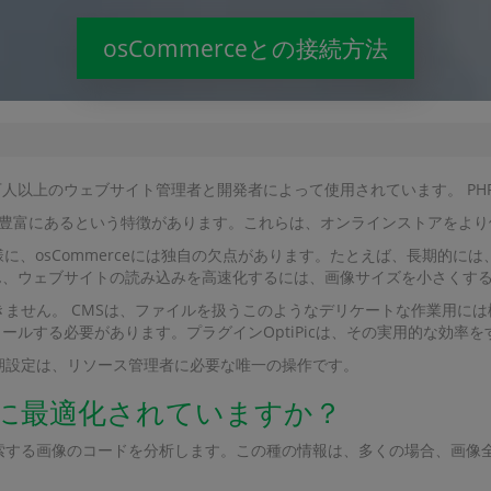
osCommerceとの接続方法
3万人​​以上のウェブサイト管理者と開発者によって使用されています。 P
グインが豊富にあるという特徴があります。これらは、オンラインストアを
に、osCommerceには独自の欠点があります。たとえば、長期的に
ん、ウェブサイトの読み込みを高速化するには、画像サイズを小さくす
できません。 CMSは、ファイルを扱うこのようなデリケートな作業用には構
ルする必要があります。プラグインOptiPicは、その実用的な効率
。初期設定は、リソース管理者に必要な唯一の操作です。
ように最適化されていますか？
を検索する画像のコードを分析します。この種の情報は、多くの場合、画像