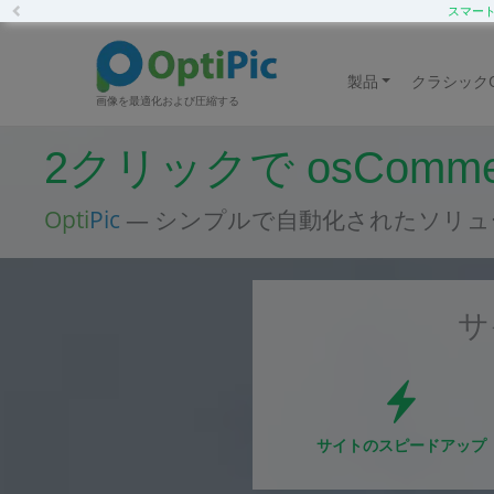
Previous
スマートC
製品
クラシックOp
画像を最適化および圧縮する
2クリックで osCom
Opti
Pic
— シンプルで自動化されたソリュ
サ
サイトのスピードアップ