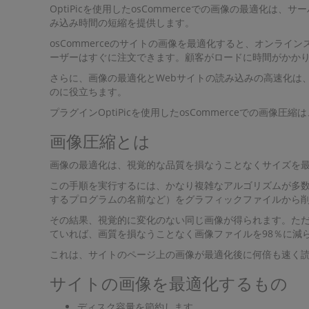
OptiPicを使用したosCommerceでの画像の最適
み込み時間の短縮を提供します。
osCommerceのサイトの画像を最適化すると、オンラ
ーザーはすぐに注文できます。顧客がロードに時間がかかり
さらに、画像の最適化とWebサイトの読み込みの高速化は
のに役立ちます。
プラグインOptiPicを使用したosCommerceでの画
画像圧縮とは
画像の最適化は、視覚的な品質を損なうことなくサイズを
この手順を実行するには、かなり複雑なアルゴリズムが多
するプログラムの名前など）をグラフィックファイルから削除
その結果、視覚的に変化のない同じ画像が得られます。た
ていれば、画質を損なうことなく画像ファイルを98％に減
これは、サイトのページ上の画像が最適化後に何倍も速く
サイトの画像を最適化するもの
ディスク容量を節約します。