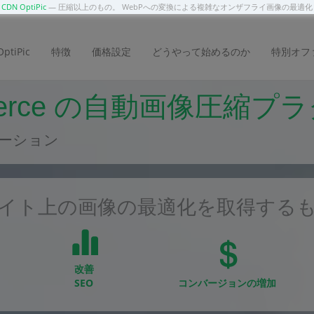
DN OptiPic
— 圧縮以上のもの。 WebPへの変換による複雑なオンザフライ画像の最適
tiPic
特徴
価格設定
どうやって始めるのか
特別オフ
merce の自動画像圧縮プ
ーション
イト上の画像の最適化を取得する
改善
SEO
コンバージョンの増加