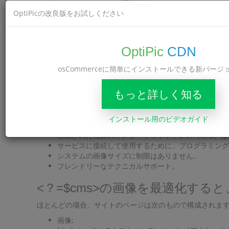
OptiPicの改良版をお試しください
OptiPic
CDN
osCommerceに簡単にインストールできる新バージ
OptiPicのメリット
もっと詳しく知る
毎月の支払いはありません。
完全自動化。
インストール用のビデオガイド
無料の接続支援。
圧縮された画像のインターネットアドレス（URL）
サービスに接続して使用するために、プログラミング
システムの画像サイズに制限はありません。
フレンドリーなテクニカルサポート。
<？=$cms>の画像を最適化す
ほとんどの場合、サイトのページは次のもので構成されま
画像;