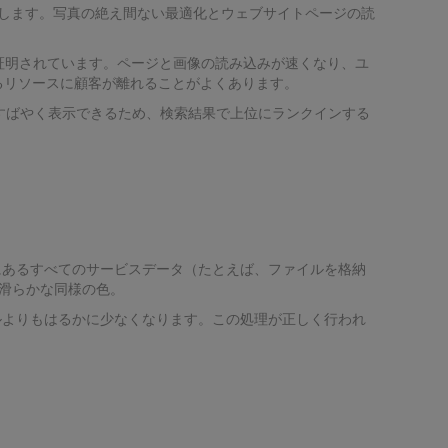
も提供します。写真の絶え間ない最適化とウェブサイトページの読
が証明されています。ページと画像の読み込みが速くなり、ユ
るリソースに顧客が離れることがよくあります。
すばやく表示できるため、検索結果で上位にランクインする
にあるすべてのサービスデータ（たとえば、ファイルを格納
/滑らかな同様の色。
ルよりもはるかに少なくなります。この処理が正しく行われ