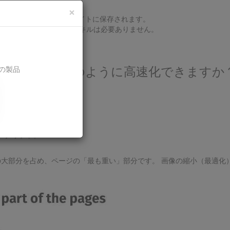
×
は変更されず、引き続きサイトに保存されます。
や管理に関する特別なスキルは必要ありません。
ンの製品
ると、サイトをどのように高速化できますか
す。
ークアップ）;
tスクリプト。
大部分を占め、ページの「最も重い」部分です。 画像の縮小（最適化