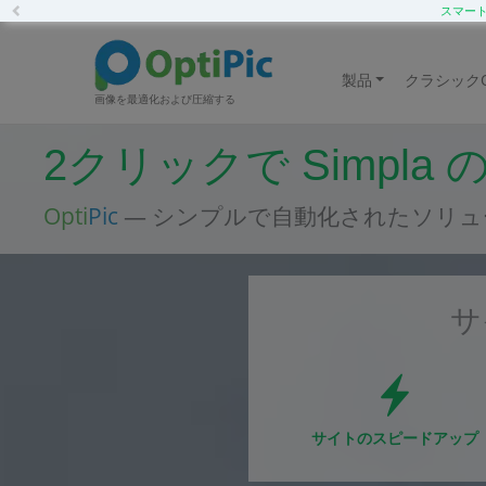
Previous
スマートC
製品
クラシックOp
画像を最適化および圧縮する
2クリックで Simpl
Opti
Pic
— シンプルで自動化されたソリュ
サ
サイトのスピードアップ