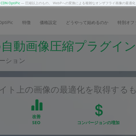
DN OptiPic
— 圧縮以上のもの。 WebPへの変換による複雑なオンザフライ画像の最適
tiPic
特徴
価格設定
どうやって始めるのか
特別オフ
a の自動画像圧縮プラグイ
ーション
イト上の画像の最適化を取得する
改善
SEO
コンバージョンの増加