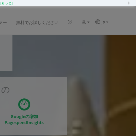
N
化
[もっと]
ァー
無料でお試しください
JP
ン
もの
Googleの増加
PagespeedInsights