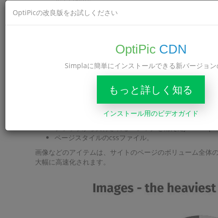
無料の接続支援。
OptiPicの改良版をお試しください
圧縮された画像のインターネットアドレス（URL）
サービスに接続して使用するために、プログラミング
システムの画像サイズに制限はありません。
OptiPic
CDN
フレンドリーなテクニカルサポート。
Simplaに簡単にインストールできる新バージョ
<？=$cms>の画像を最適化す
ほとんどの場合、サイトのページは次のもので構成されま
もっと詳しく知る
画像;
html-コード（テキストコンテンツ、レイアウト、マ
インストール用のビデオガイド
ビデオ;
ブラウザから実行されるロジックを備えたjavascrip
ページスタイルのcssファイル。
画像などのアイテムは、サイトのページのボリューム全体の
大幅に高速化されます。