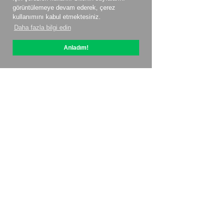
görüntülemeye devam ederek, çerez
kullanımını kabul etmektesiniz.
Daha fazla bilgi edin
Anladım!
OptiPic Hakkında
ile nasıl başlanır?
Fiyatlandırma
Sözel teklifler
Kişiler
Ortaklık Programı