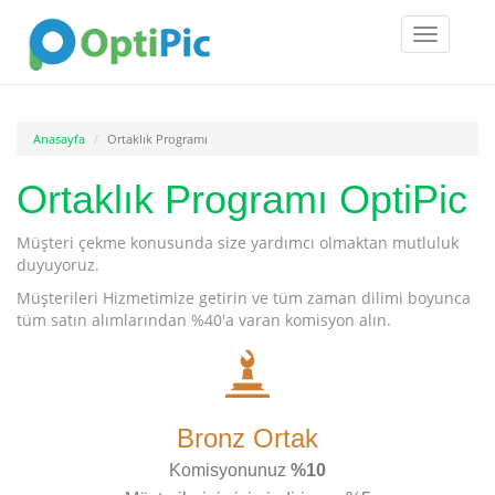
Toggle
navigatio
Anasayfa
Ortaklık Programı
Ortaklık Programı OptiPic
Müşteri çekme konusunda size yardımcı olmaktan mutluluk
duyuyoruz.
Müşterileri Hizmetimize getirin ve tüm zaman dilimi boyunca
tüm satın alımlarından %40'a varan komisyon alın.
Bronz Ortak
Komisyonunuz
%10