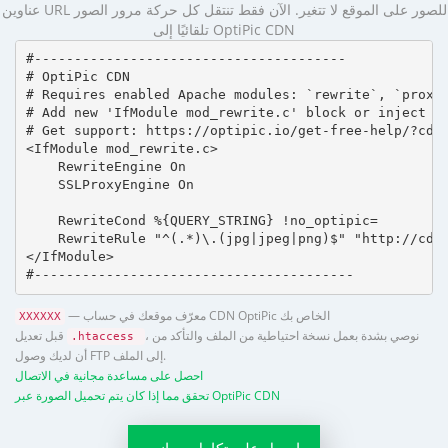
عناوين URL للصور على الموقع لا تتغير. الآن فقط تنتقل كل حركة مرور الصور
تلقائيًا إلى OptiPic CDN
#---------------------------------------

# OptiPic CDN 

# Requires enabled Apache modules: `rewrite`, `proxy_
# Add new 'IfModule mod_rewrite.c' block or inject in
# Get support: https://optipic.io/get-free-help/?cdn=
<IfModule mod_rewrite.c>

    RewriteEngine On

    SSLProxyEngine On

    RewriteCond %{QUERY_STRING} !no_optipic=

    RewriteRule "^(.*)\.(jpg|jpeg|png)$" "http://cdn.
</IfModule>

#----------------------------------------
— معرّف موقعك في حساب CDN OptiPic الخاص بك
XXXXXX
، نوصي بشدة بعمل نسخة احتياطية من الملف والتأكد من
قبل تعديل
.htaccess
أن لديك وصول FTP إلى الملف.
احصل على مساعدة مجانية في الاتصال
تحقق مما إذا كان يتم تحميل الصورة عبر OptiPic CDN
احصل على تكامل مجاني