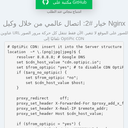
مكتبة على GitHub
اندماج مجاني عند الطلب
خيار #2: اتصال عالمي من خلال وكيل Nginx
عناوين URL للصور على الموقع لا تتغير. الآن فقط تنتقل كل حركة مرور الصور
تلقائيًا إلى OptiPic CDN
# OptiPic CDN: insert it into the Server structure

location  ~* \.(png|jpg|jpeg)$ {

    resolver 8.8.8.8; # Google DNS

    set $cdn_host_value "cdn.optipic.io";

    set $from_optipic "yes"; # to disable CDN OptiPic
    if ($arg_no_optipic) {

        set $from_optipic "no";

        set $cdn_host_value $host;

    }

    proxy_redirect     off;

    proxy_set_header X-Forwarded-For $proxy_add_x_for
    proxy_set_header X-Real-IP $remote_addr;

    proxy_set_header Host $cdn_host_value;

    if ($from_optipic = "yes") {
