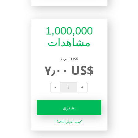
1,000,000
مشاهدات
١٠٫٠٠ US$
٧٫٠٠ US$
-
+
يشترى
كيفية اختيار الباقة؟