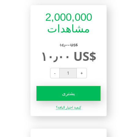
2,000,000
مشاهدات
١٤٫٠٠ US$
١٠٫٠٠ US$
-
+
يشترى
كيفية اختيار الباقة؟