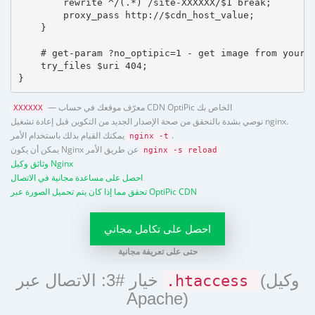
        rewrite ^/(.*) /site-XXXXXX/$1 break;

        proxy_pass http://$cdn_host_value;

    }

    # get-param ?no_optipic=1 - get image from your h
    try_files $uri 404;

}
— معرّف موقعك في حساب CDN OptiPic الخاص بك
XXXXXX
نوصي بشدة بالتحقق من صحة الإصدار الجديد من التكوين قبل إعادة تشغيل nginx.
.
يمكنك القيام بذلك باستخدام الأمر
nginx -t
يمكن أن يكون Nginx عن طريق الأمر
nginx -s reload
وثائق وكيل Nginx
احصل على مساعدة مجانية في الاتصال
تحقق مما إذا كان يتم تحميل الصورة عبر OptiPic CDN
احصل على تكامل مجاني
حتى على تعريفة مجانية
(وكيل
خيار #3: الاتصال عبر
.htaccess
Apache)