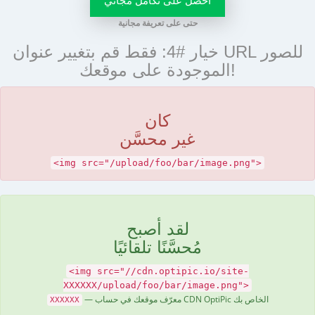
حتى على تعريفة مجانية
خيار #4: فقط قم بتغيير عنوان URL للصور
الموجودة على موقعك!
كان
غير محسَّن
<img src="/upload/foo/bar/image.png">
لقد أصبح
مُحسَّنًا تلقائيًا
<img src="//cdn.optipic.io/site-
XXXXXX/upload/foo/bar/image.png">
— معرّف موقعك في حساب CDN OptiPic الخاص بك
XXXXXX