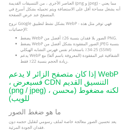
العناصر الأخرى ، من التنسيقات القديمة (png و jpeg) - مما يعني
أنه يشغل مساحة أقل على الاستضافة ويتم تحميله بشكل أسرع في
المتصفح عند عرض الصفحة.
تروج Google بشكل نشط لتطبيق WebP - فهي توفر مثل هذه
الإحصائيات:
يضغط WebP الصور بلا فقدان بنسبة 26٪ أفضل من PNG.
يضغط WebP الصور المفقودة بشكل أفضل من JPEG بنسبة
25-34٪ باستخدام نفس فهرس التشابه الهيكلي (SSIM)
يدعم WebP الشفافية غير المفقودة (المعروفة باسم ألفا) مع
زيادة الحجم بنسبة 22٪ فقط.
إذا كان متصفح الزائر لا يدعم WebP
، فسيعرض CDN التنسيق القديم
(png / jpeg) ، لكنه مضغوط (محسن
للويب)
ما هو ضغط الصور
يعد تحسين الصور معالجة خاصة لملف رسومي لتقليل حجمه دون
فقدان الجودة المرئية.