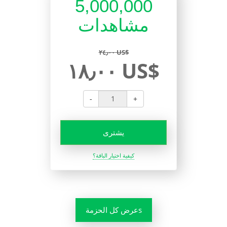
5,000,000
مشاهدات
٢٤٫٠٠ US$
١٨٫٠٠ US$
-
+
يشترى
كيفية اختيار الباقة؟
عرض كل الحزمةs