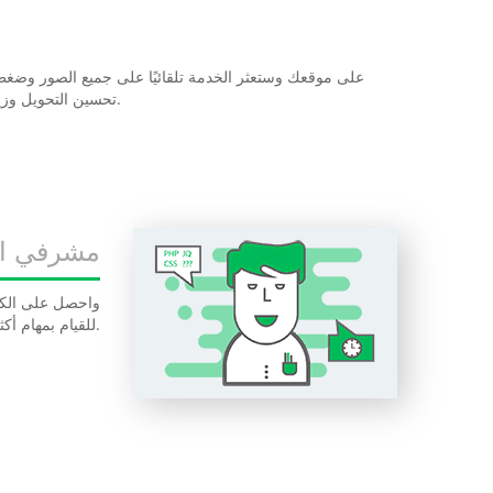
تحسين التحويل وزيادة جاذبية موقعك للزوار الذين لن يضطروا إلى الانتظار طويلاً وإعادة توجيه مواقعك في الأعلى.
مشرفي ال
للقيام بمهام أكثر إثارة.