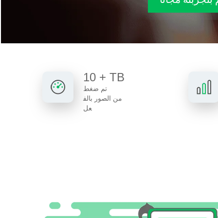
10 + TB
تم ضغط
من الصور بالف
عل