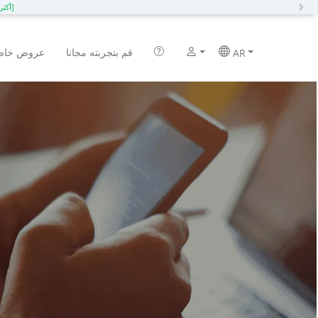
N
[أكثر]
قم بتجربته مجانا
عروض خاص
AR