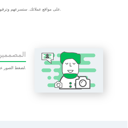
انضم إلى برنامج الشركاء التابع لنا وقم بالترويج لـ Optipic على مواقع عملائك. ستسرعهم وترقيهم. سيكون دخلك السلبي مكافأة لك.
المصممين
هل غالبا ما تتعامل مع صور كبيرة بعدة ميغا؟ استخدم OptiPic لضغط الصور عبر الإنترنت مجانًا. سيوفر هذا مساحة على القرص أو أي وحدة تخزين خارجية.