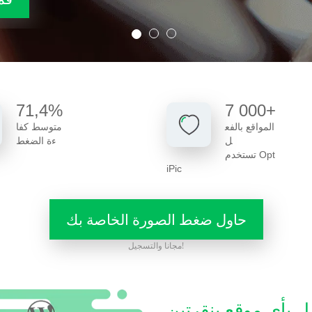
71,4%
7 000+
المواقع بالفع
متوسط كفا
ل
ءة الضغط
تستخدم Opt
iPic
حاول ضغط الصورة الخاصة بك
مجانا والتسجيل!
 بأي موقع بنقرتين