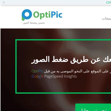
Previous
- تحسين وضغط الصور
عك عن طريق ضغط الصور
 على الموقع على النحو الموصى به من قبل
Pic
Opti
G
o
o
g
l
e
PageSpeed Insights
بتجربته مجانا