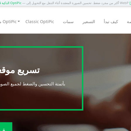
— أكثر من مجرد ضغط. تحسين الصورة المعقدة أثناء التنقل مع التحويل إلى WebP
CDN الذكية OptiPic
ة
كيف تبدأ
التسعير
سمات
Classic OptiPic
منتجات OptiPic
تسريع موق
بأتمتة التحسين والضغط لجميع الصور
قم 