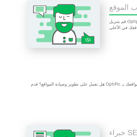
 الموقع
قم بتنزيل Optipic على موقعك وستعثر الخدمة تلقائيًا على جميع الصور وضغطها بنفسها تقريبًا. سيؤدي ذلك إلى تسريع موقعك. وبالتالي ، سيؤدي ذلك إلى
هل تعمل على تطوير وصيانة المواقع؟ قدم OptiPic لعملائك ومديرك واكسب معنا. قم بتوصيل جميع مواقعك بـ OptiPic واحصل على الكثير من وقت الفراغ
ء SEO