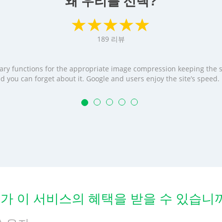
왜 우리를 선택?
189
리뷰
cessary functions for the appropriate image compression keeping the
t and you can forget about it. Google and users enjoy the site’s speed
가 이 서비스의 혜택을 받을 수 있습니