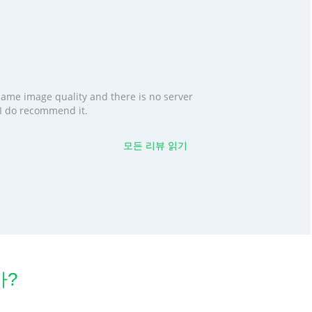
 same image quality and there is no server
. I do recommend it.
모든 리뷰 읽기
까?