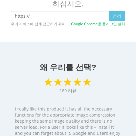
하십시오.
점검
우리 서비스에 쉽게 접근하기 위해 —
Google Chrome용 플러그인 설치
왜 우리를 선택?
189
리뷰
I really like this product! It has all the necessary
functions for the appropriate image compression
keeping the same image quality and there is no
server load. For a user it looks like this – install it
and you can forget about it. Google and users enjoy