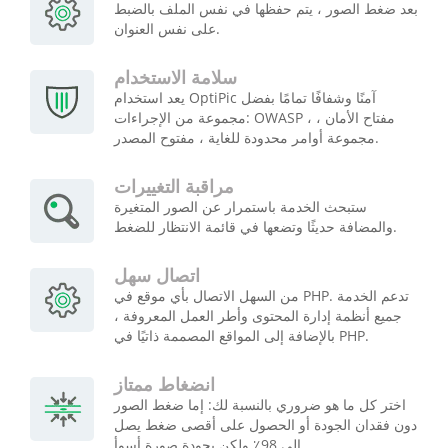
بعد ضغط الصور ، يتم حفظها في نفس الملف بالضبط
على نفس العنوان.
سلامة الاستخدام
يعد استخدام OptiPic آمنًا وشفافًا تمامًا بفضل
مجموعة من الإجراءات: OWASP ، مفتاح الأمان ،
مجموعة أوامر محدودة للغاية ، مفتوح المصدر.
مراقبة التغييرات
ستبحث الخدمة باستمرار عن الصور المتغيرة
والمضافة حديثًا وتضعها في قائمة الانتظار للضغط.
اتصال سهل
من السهل الاتصال بأي موقع في PHP. تدعم الخدمة
جميع أنظمة إدارة المحتوى وأطر العمل المعروفة ،
بالإضافة إلى المواقع المصممة ذاتيًا في PHP.
انضغاط ممتاز
اختر كل ما هو ضروري بالنسبة لك: إما ضغط الصور
دون فقدان الجودة أو الحصول على أقصى ضغط يصل
إلى 98٪ ولكن بجودة صورة أسوأ.