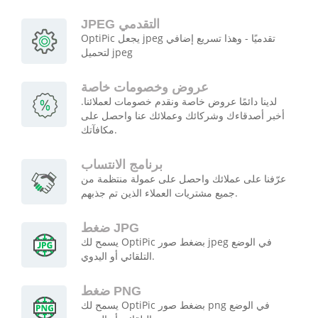
JPEG التقدمي
OptiPic يجعل jpeg تقدميًا - وهذا تسريع إضافي
لتحميل jpeg
عروض وخصومات خاصة
لدينا دائمًا عروض خاصة ونقدم خصومات لعملائنا.
أخبر أصدقاءك وشركائك وعملائك عنا واحصل على
مكافآتك.
برنامج الانتساب
عرّفنا على عملائك واحصل على عمولة منتظمة من
جميع مشتريات العملاء الذين تم جذبهم.
ضغط JPG
يسمح لك OptiPic بضغط صور jpeg في الوضع
التلقائي أو اليدوي.
ضغط PNG
يسمح لك OptiPic بضغط صور png في الوضع