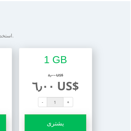
استخدم الحزمة المشتراة حتى يتم استخدامها. شراء حزم إضافية إذا لزم الأمر.
1 GB
٨٫٠٠ US$
٦٫٠٠ US$
-
+
يشترى