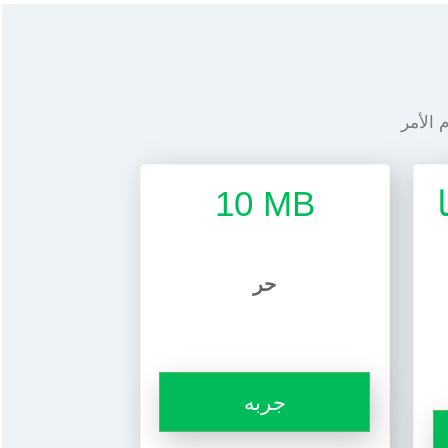
ا
10 MB
حر
جربه