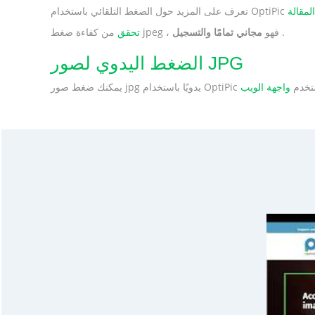
.
مجاني تمامًا والتسجيل
من كفاءة ضغط jpeg ، فهو
تحقق
الضغط اليدوي لصور JPG
ستخدم
يمكنك ضغط صور jpg يدويًا باستخدام OptiPic