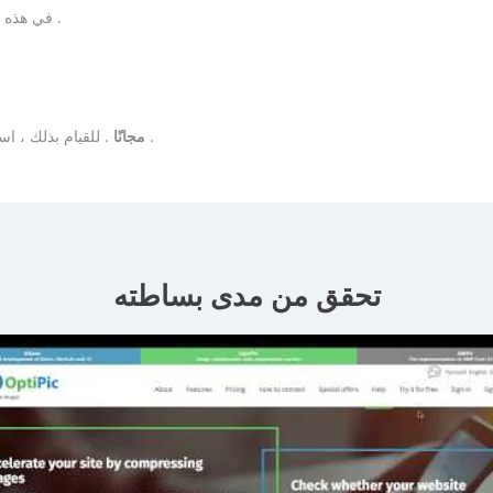
.
المقالة
تعرف على المزيد حول الضغط التلقائي باستخدام OptiPic في هذه
.
واجهة الويب
مجانًا
. للقيام بذلك ، ا
تحقق من مدى بساطته