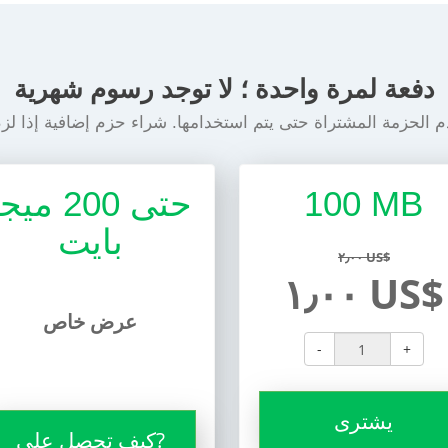
دفعة لمرة واحدة ؛ لا توجد رسوم شهرية
100 MB
حتى 200 ميج
بايت
٢٫٠٠ US$
١٫٠٠ US$
عرض خاص
-
+
يشترى
كيف تحصل على?