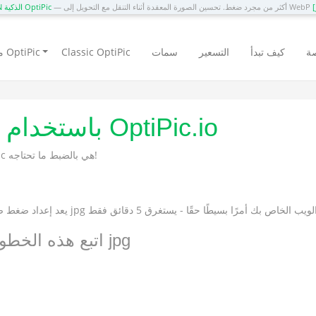
— أكثر من مجرد ضغط. تحسين الصورة المعقدة أثناء التنقل مع التحويل إلى WebP
CDN الذكية OptiPic
ة
كيف تبدأ
التسعير
سمات
Classic OptiPic
منتجات OptiPic
ضغط الصور بتنسيق JPG باستخدام OptiPic.io
إذا كنت تبحث عن أداة لضغط صور jpeg (jpg) ، فإن خدمة OptiPic هي بالضبط ما تحتاجه!
اتبع هذه الخطوات الأربع: إعداد الضغط التلقائي لصور jpg