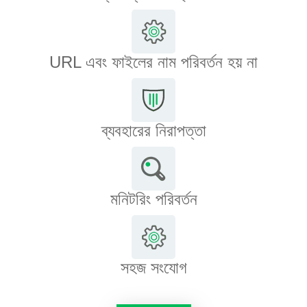
URL এবং ফাইলের নাম পরিবর্তন হয় না
ব্যবহারের নিরাপত্তা
মনিটরিং পরিবর্তন
সহজ সংযোগ