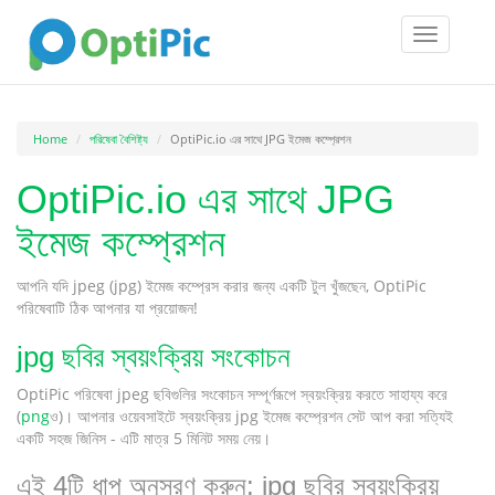
Toggle
navigatio
Home
পরিষেবা বৈশিষ্ট্য
OptiPic.io এর সাথে JPG ইমেজ কম্প্রেশন
OptiPic.io এর সাথে JPG
ইমেজ কম্প্রেশন
আপনি যদি jpeg (jpg) ইমেজ কম্প্রেস করার জন্য একটি টুল খুঁজছেন, OptiPic
পরিষেবাটি ঠিক আপনার যা প্রয়োজন!
jpg ছবির স্বয়ংক্রিয় সংকোচন
OptiPic পরিষেবা jpeg ছবিগুলির সংকোচন সম্পূর্ণরূপে স্বয়ংক্রিয় করতে সাহায্য করে
(
png
ও)। আপনার ওয়েবসাইটে স্বয়ংক্রিয় jpg ইমেজ কম্প্রেশন সেট আপ করা সত্যিই
একটি সহজ জিনিস - এটি মাত্র 5 মিনিট সময় নেয়।
এই 4টি ধাপ অনুসরণ করুন: jpg ছবির স্বয়ংক্রিয়