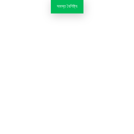
সমস্ত বৈশিষ্ট্য