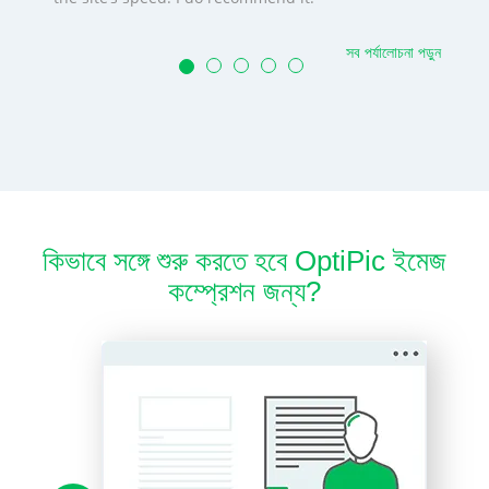
সব পর্যালোচনা পড়ুন
কিভাবে সঙ্গে শুরু করতে হবে OptiPic ইমেজ
কম্প্রেশন জন্য?