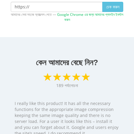
চেক করুন
আমাদের সেবা সহজে অ্যাক্সেস পেতে —
Google Chrome এর জন্য আমাদের প্লাগইন ইনস্টল
করুন
কেন আমাদের বেছে নিন?
189
পর্যালোচনা
I really like this product! It has all the necessary
functions for the appropriate image compression
keeping the same image quality and there is no
server load. For a user it looks like this – install it
and you can forget about it. Google and users enjoy
the site’s speed. I do recommend it.