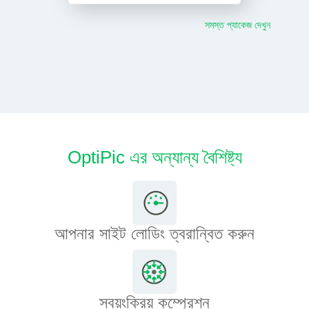
সমস্ত প্যাকেজ দেখুন
OptiPic এর অন্যান্য বৈশিষ্ট্য
আপনার সাইট লোডিং ত্বরান্বিত করুন
স্বয়ংক্রিয় কম্প্রেশন