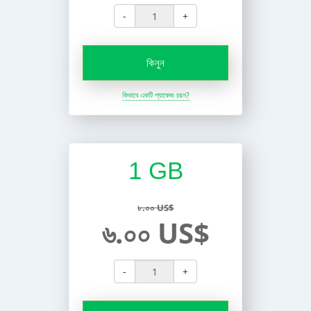
-
+
কিনুন
কিভাবে একটি প্যাকেজ চয়ন?
1 GB
৮.০০ US$
৬.০০ US$
-
+