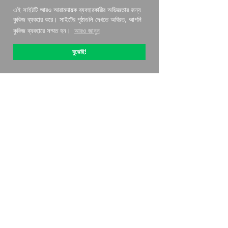
এই সাইটটি আরও আরামদায়ক ব্যবহারকারীর অভিজ্ঞতার জন্য
কুকিজ ব্যবহার করে। সাইটের পৃষ্ঠাগুলি দেখতে অবিরত, আপনি
কুকিজ ব্যবহারে সম্মত হন।
আরও জানুন
বুঝেছি!
OptiPic সম্পর্কে
কিভাবে সঙ্গে শুরু করতে হবে
মূল্য নির্ধারণ
বিশেষ অফার
পরিচিতিগুলি
অধিভুক্ত প্রোগ্রাম