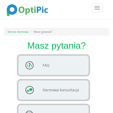
Toggle
navigatio
Strona domowa
Masz pytania?
Masz pytania?
FAQ
Darmowa konsultacja