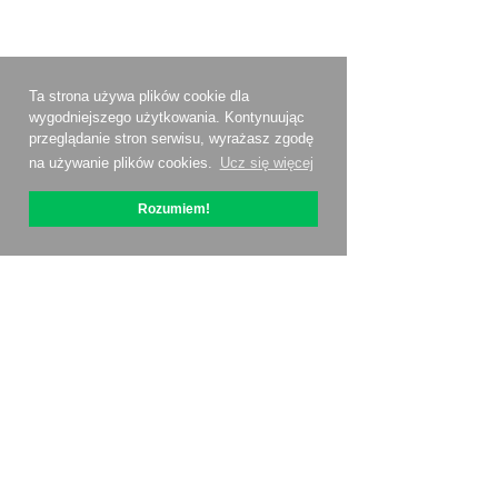
Ta strona używa plików cookie dla
wygodniejszego użytkowania. Kontynuując
przeglądanie stron serwisu, wyrażasz zgodę
na używanie plików cookies.
Ucz się więcej
Rozumiem!
O OptiPic
Jak zacząć od
Ceny