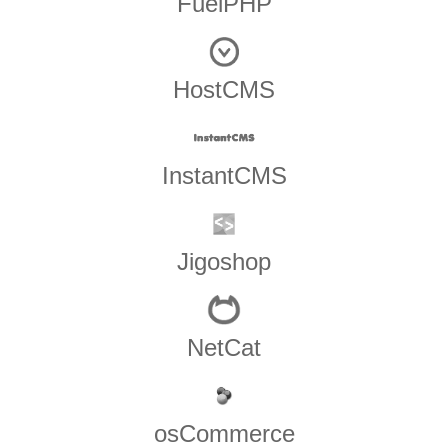
FuelPHP
HostCMS
InstantCMS
Jigoshop
NetCat
osCommerce