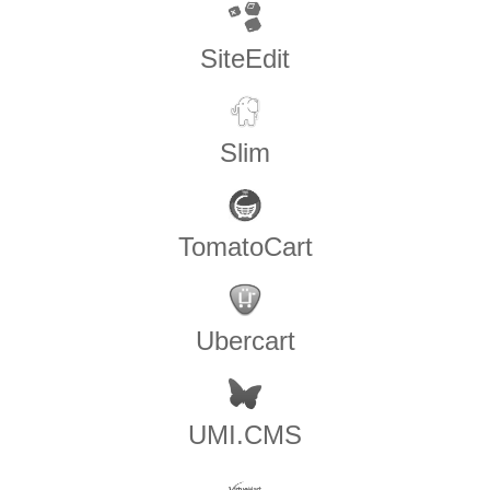
SiteEdit
Slim
TomatoCart
Ubercart
UMI.CMS