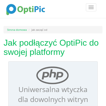
Toggle
navigatio
Strona domowa
Jak zacząć od
Jak podłączyć OptiPic do
swojej platformy
Uniwersalna wtyczka
dla dowolnych witryn