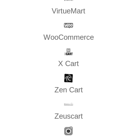
VirtueMart
WooCommerce
X Cart
Zen​ ​Cart
Zeuscart