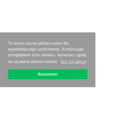
Ta strona używa plików cookie dla
wygodniejszego użytkowania. Kontynuując
przeglądanie stron serwisu, wyrażasz zgodę
na używanie plików cookies.
Ucz się więcej
Rozumiem!
O OptiPic
Jak zacząć od