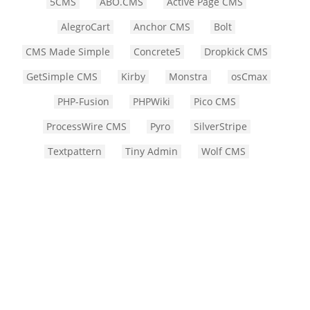
5CMS
ABO.CMS
Active Page CMS
AlegroCart
Anchor CMS
Bolt
CMS Made Simple
Concrete5
Dropkick CMS
GetSimple CMS
Kirby
Monstra
osCmax
PHP-Fusion
PHPWiki
Pico CMS
ProcessWire CMS
Pyro
SilverStripe
Textpattern
Tiny Admin
Wolf CMS