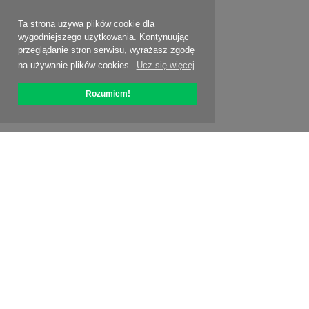
Ta strona używa plików cookie dla
wygodniejszego użytkowania. Kontynuując
przeglądanie stron serwisu, wyrażasz zgodę
na używanie plików cookies.
Ucz się więcej
Rozumiem!
O OptiPic
Jak zacząć od
Ceny
Specjalne oferty