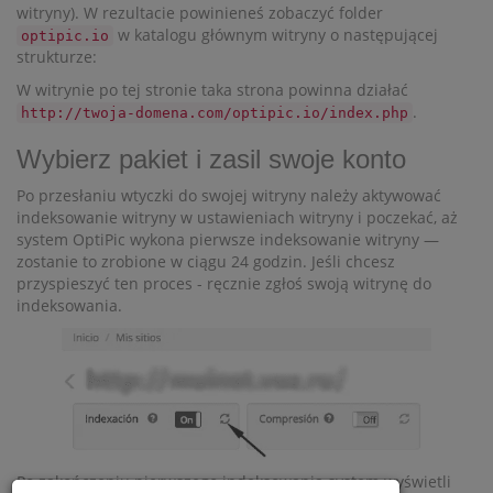
witryny). W rezultacie powinieneś zobaczyć folder
w katalogu głównym witryny o następującej
optipic.io
strukturze:
W witrynie po tej stronie taka strona powinna działać
.
http://twoja-domena.com/optipic.io/index.php
Wybierz pakiet i zasil swoje konto
Po przesłaniu wtyczki do swojej witryny należy aktywować
indeksowanie witryny w ustawieniach witryny i poczekać, aż
system OptiPic wykona pierwsze indeksowanie witryny —
zostanie to zrobione w ciągu 24 godzin. Jeśli chcesz
przyspieszyć ten proces - ręcznie zgłoś swoją witrynę do
indeksowania.
Po zakończeniu pierwszego indeksowania system wyświetli