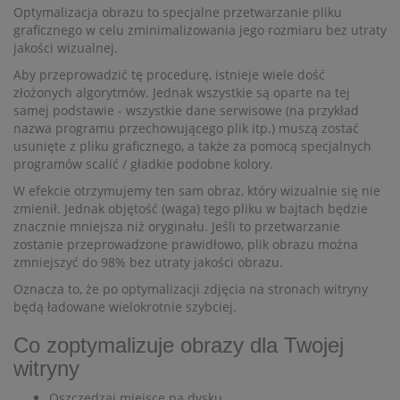
Optymalizacja obrazu to specjalne przetwarzanie pliku
graficznego w celu zminimalizowania jego rozmiaru bez utraty
jakości wizualnej.
Aby przeprowadzić tę procedurę, istnieje wiele dość
złożonych algorytmów. Jednak wszystkie są oparte na tej
samej podstawie - wszystkie dane serwisowe (na przykład
nazwa programu przechowującego plik itp.) muszą zostać
usunięte z pliku graficznego, a także za pomocą specjalnych
programów scalić / gładkie podobne kolory.
W efekcie otrzymujemy ten sam obraz, który wizualnie się nie
zmienił. Jednak objętość (waga) tego pliku w bajtach będzie
znacznie mniejsza niż oryginału. Jeśli to przetwarzanie
zostanie przeprowadzone prawidłowo, plik obrazu można
zmniejszyć do 98% bez utraty jakości obrazu.
Oznacza to, że po optymalizacji zdjęcia na stronach witryny
będą ładowane wielokrotnie szybciej.
Co zoptymalizuje obrazy dla Twojej
witryny
Oszczędzaj miejsce na dysku.