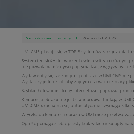
Strona domowa
Jak zacząć od
Wtyczka dla UMI.CMS
UMI.CMS plasuje się w TOP-3 systemów zarządzania treśc
System ten służy do tworzenia wielu witryn o różnym p
nie pozwala na efektywną optymalizację wgrywanych zd
Wydawałoby się, że kompresja obrazu w UMI.CMS nie jes
Wystarczy jeden krok, aby zoptymalizować rozmiary plik
Szybkie ładowanie strony internetowej poprawia promo
Kompresja obrazu nie jest standardową funkcją w UMI.
UMI.CMS uruchamia się automatycznie i wymaga kilku s
Wtyczka do kompresji obrazu w UMI może przetwarzać o
OptiPic pomaga zrobić prosty krok w kierunku optymaliza