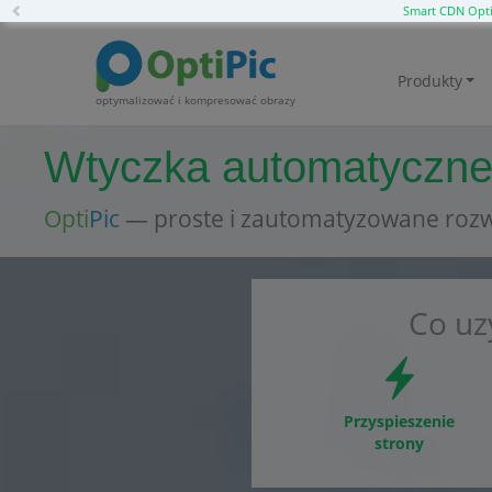
Previous
Smart CDN Opti
Produkty
optymalizować i kompresować obrazy
Wtyczka automatycznej
Opti
Pic
— proste i zautomatyzowane rozw
Co uz
Przyspieszenie
strony