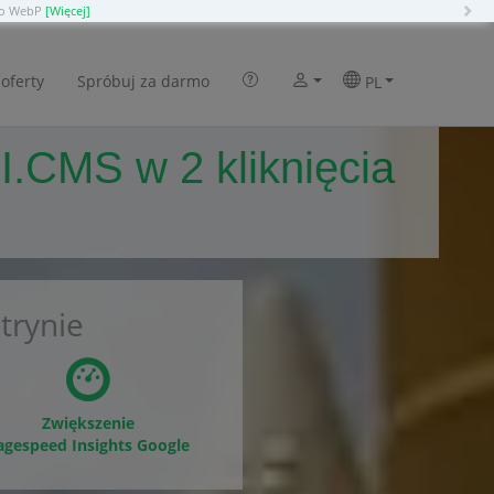
N
 do WebP
[Więcej]
oferty
Spróbuj za darmo
PL
.CMS w 2 kliknięcia
trynie
Zwiększenie
agespeed Insights Google