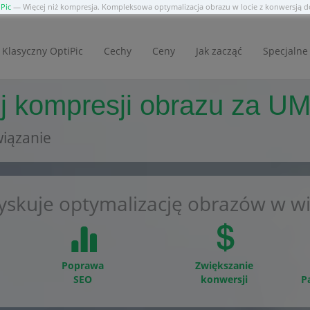
Pic
— Więcej niż kompresja. Kompleksowa optymalizacja obrazu w locie z konwersją
Klasyczny OptiPic
Cechy
Ceny
Jak zacząć
Specjalne 
 kompresji obrazu za UMI
iązanie
yskuje optymalizację obrazów w wi
Poprawa
Zwiększanie
SEO
konwersji
P