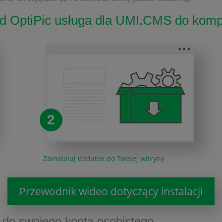
d OptiPic usługa dla UMI.CMS do komp
2
Zainstaluj dodatek do Twojej witryny
Przewodnik wideo dotyczący instalacji
nę do swojego konta osobistego