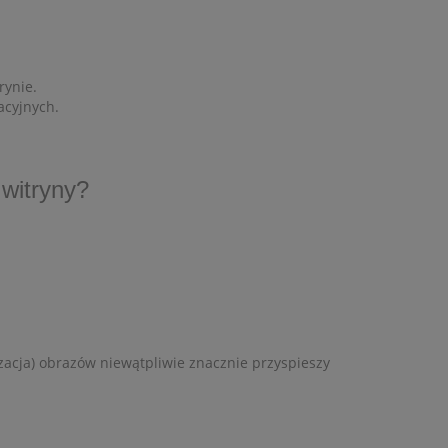
rynie.
acyjnych.
witryny?
lizacja) obrazów niewątpliwie znacznie przyspieszy