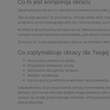
Co to jest kompresja obrazu
Optymalizacja obrazu to specjalne przetwarzanie pliku 
Aby przeprowadzić tę procedurę, istnieje wiele dość zł
programu przechowującego plik itp.) muszą zostać usuni
W efekcie otrzymujemy ten sam obraz, który wizualnie si
zostanie przeprowadzone prawidłowo, plik obrazu można
Oznacza to, że po optymalizacji zdjęcia na stronach wit
Co zoptymalizuje obrazy dla Twojej 
Oszczędzaj miejsce na dysku.
Przyspiesz ładowanie strony.
Minimalne obciążenie serwera.
Zwiększ konwersję.
Lepsza pozycja witryny w wynikach wyszukiwania.
Udowodniono, że przyspieszenie strony internetowej moż
witryny, tym mniej klientów będzie mogło wykonać tam ok
szanse na utratę potencjalnego dochodu. Przyspieszeni
więcej klientów.