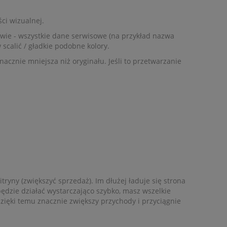
ci wizualnej.
awie - wszystkie dane serwisowe (na przykład nazwa
scalić / gładkie podobne kolory.
nacznie mniejsza niż oryginału. Jeśli to przetwarzanie
ryny (zwiększyć sprzedaż). Im dłużej ładuje się strona
będzie działać wystarczająco szybko, masz wszelkie
ięki temu znacznie zwiększy przychody i przyciągnie