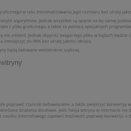
graficznego w celu zminimalizowania jego rozmiaru bez utraty jakoś
ożonych algorytmów. Jednak wszystkie są oparte na tej samej podst
ęte z pliku graficznego, a także za pomocą specjalnych programów 
ę nie zmienił. Jednak objętość (waga) tego pliku w bajtach będzie z
 zmniejszyć do 98% bez utraty jakości obrazu.
ryny będą ładowane wielokrotnie szybciej.
witryny
e poprawić czynniki behawioralne, a także zwiększyć konwersję wit
reślone działania docelowe. Jeśli Twoja witryna w Internecie nie 
e zasobu internetowego zapewni możliwość poprawy konwersji, a dz