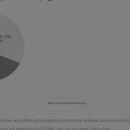
brazów, wszystkie strony witryny zaczną się ładować znacznie szybci
e ich objętości do 75-98%, bez utraty jakości wizualnej.