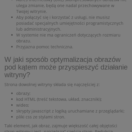
ulega zmianie, będą one nadal przechowywane w
Twojej witrynie.
Aby połączyć się i korzystać z usługi, nie musisz
posiadać specjalnych umiejętności programistycznych
lub administracyjnych.
W systemie nie ma ograniczeń dotyczących rozmiaru
obrazu.
Przyjazna pomoc techniczna.
W jaki sposób optymalizacja obrazów
pod kątem może przyspieszyć działanie
witryny?
Strona dowolnej witryny składa się najczęściej z:
obrazy;
kod HTML (treść tekstowa, układ, znaczniki);
wideo;
skrypty javascript z logiką uruchamiane z przeglądarki;
pliki css ze stylami stron.
Taki element, jak obraz, zajmuje większość całej objętości
stron witryny i jest „najcięższą” częścią stron. Redukcja