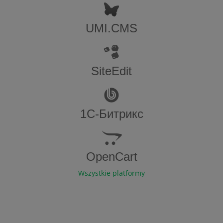
UMI.CMS
SiteEdit
1С-Битрикс
OpenCart
Wszystkie platformy