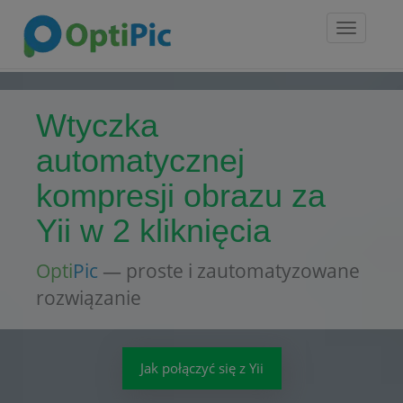
Toggle
navigatio
Wtyczka
automatycznej
kompresji obrazu za
Yii w 2 kliknięcia
Opti
Pic
— proste i zautomatyzowane
rozwiązanie
Jak połączyć się z Yii