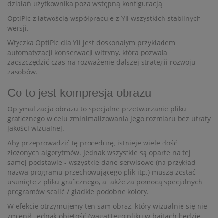
działań użytkownika poza wstępną konfiguracją.
OptiPic z łatwością współpracuje z Yii wszystkich stabilnych
wersji.
Wtyczka OptiPic dla Yii jest doskonałym przykładem
automatyzacji konserwacji witryny, która pozwala
zaoszczędzić czas na rozważenie dalszej strategii rozwoju
zasobów.
Co to jest kompresja obrazu
Optymalizacja obrazu to specjalne przetwarzanie pliku
graficznego w celu zminimalizowania jego rozmiaru bez utraty
jakości wizualnej.
Aby przeprowadzić tę procedurę, istnieje wiele dość
złożonych algorytmów. Jednak wszystkie są oparte na tej
samej podstawie - wszystkie dane serwisowe (na przykład
nazwa programu przechowującego plik itp.) muszą zostać
usunięte z pliku graficznego, a także za pomocą specjalnych
programów scalić / gładkie podobne kolory.
W efekcie otrzymujemy ten sam obraz, który wizualnie się nie
zmienił. Jednak objętość (waga) tego pliku w bajtach będzie