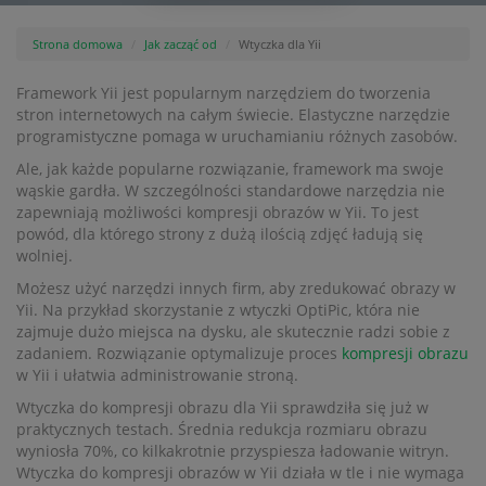
Strona domowa
Jak zacząć od
Wtyczka dla Yii
Framework Yii jest popularnym narzędziem do tworzenia
stron internetowych na całym świecie. Elastyczne narzędzie
programistyczne pomaga w uruchamianiu różnych zasobów.
Ale, jak każde popularne rozwiązanie, framework ma swoje
wąskie gardła. W szczególności standardowe narzędzia nie
zapewniają możliwości kompresji obrazów w Yii. To jest
powód, dla którego strony z dużą ilością zdjęć ładują się
wolniej.
Możesz użyć narzędzi innych firm, aby zredukować obrazy w
Yii. Na przykład skorzystanie z wtyczki OptiPic, która nie
zajmuje dużo miejsca na dysku, ale skutecznie radzi sobie z
zadaniem. Rozwiązanie optymalizuje proces
kompresji obrazu
w Yii i ułatwia administrowanie stroną.
Wtyczka do kompresji obrazu dla Yii sprawdziła się już w
praktycznych testach. Średnia redukcja rozmiaru obrazu
wyniosła 70%, co kilkakrotnie przyspiesza ładowanie witryn.
Wtyczka do kompresji obrazów w Yii działa w tle i nie wymaga