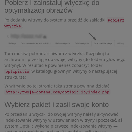
Pobierz i zainstaluj wtyczkę do
optymalizacji obrazów
Po dodaniu witryny do systemu przejdź do zakładki
Pobierz
.
wtyczkę
Tam musisz pobrać archiwum z wtyczką. Rozpakuj to
archiwum i prześlij je do swojej witryny (do folderu głównego
witryny). W rezultacie powinieneś zobaczyć folder
w katalogu głównym witryny o następującej
optipic.io
strukturze:
W witrynie po tej stronie taka strona powinna działać
.
http://twoja-domena.com/optipic.io/index.php
Wybierz pakiet i zasil swoje konto
Po przesłaniu wtyczki do swojej witryny należy aktywować
indeksowanie witryny w ustawieniach witryny i poczekać, aż
system OptiPic wykona pierwsze indeksowanie witryny —
zostanie to zrobione w ciągu 24 godzin. Jeśli chcesz