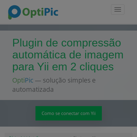
Toggle
navigatio
Plugin de compressão
automática de imagem
para Yii em 2 cliques
Opti
Pic
— solução simples e
automatizada
Como se conectar com Yii