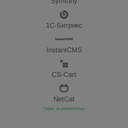
Symfony
1С-Битрикс
InstantCMS
CS-Cart
NetCat
Todas as plataformas