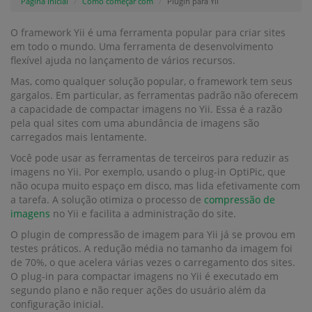
Página Inicial
Como começar com
Plugin para Yii
O framework Yii é uma ferramenta popular para criar sites
em todo o mundo. Uma ferramenta de desenvolvimento
flexível ajuda no lançamento de vários recursos.
Mas, como qualquer solução popular, o framework tem seus
gargalos. Em particular, as ferramentas padrão não oferecem
a capacidade de compactar imagens no Yii. Essa é a razão
pela qual sites com uma abundância de imagens são
carregados mais lentamente.
Você pode usar as ferramentas de terceiros para reduzir as
imagens no Yii. Por exemplo, usando o plug-in OptiPic, que
não ocupa muito espaço em disco, mas lida efetivamente com
a tarefa. A solução otimiza o processo de
compressão de
imagens
no Yii e facilita a administração do site.
O plugin de compressão de imagem para Yii já se provou em
testes práticos. A redução média no tamanho da imagem foi
de 70%, o que acelera várias vezes o carregamento dos sites.
O plug-in para compactar imagens no Yii é executado em
segundo plano e não requer ações do usuário além da
configuração inicial.