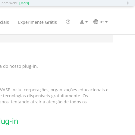
N
ão para WebP
[Mais]
ciais
Experimente Grátis
PT
 do nosso plug-in.
WASP inclui corporações, organizações educacionais e
 tecnologias disponíveis gratuitamente. Os
nos, tentando atrair a atenção de todos os
lug-in