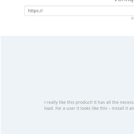
P
I really like this product! It has all the ne
load. For a user it looks like this – install i