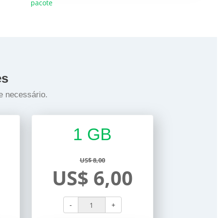
pacote
es
e necessário.
1 GB
US$ 8,00
US$ 6,00
-
+