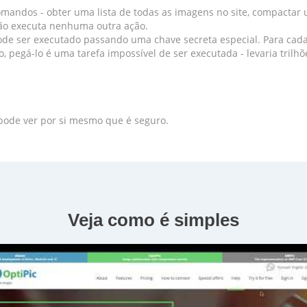
mandos - obter uma lista de todas as imagens no site, compacta
 não executa nenhuma outra ação.
e ser executado passando uma chave secreta especial. Para cada s
, pegá-lo é uma tarefa impossível de ser executada - levaria trilh
pode ver por si mesmo que é seguro.
Veja como é simples