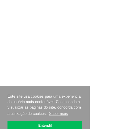
Este site usa cookies para uma experiência
do usuário mais confortável. Continuando a
visualizar as páginas do site, concorda com
a utilização de cookies.
Saber mais
Entendi!