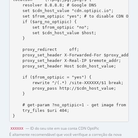
    resolver 8.8.8.8; # Google DNS

    set $cdn_host_value "cdn.optipic.io";

    set $from_optipic "yes"; # to disable CDN OptiP
    if ($arg_no_optipic) {

        set $from_optipic "no";

        set $cdn_host_value $host;

    }

    proxy_redirect     off;

    proxy_set_header X-Forwarded-For $proxy_add_x_f
    proxy_set_header X-Real-IP $remote_addr;

    proxy_set_header Host $cdn_host_value;

    if ($from_optipic = "yes") {

        rewrite ^/(.*) /site-XXXXXX/$1 break;

        proxy_pass http://$cdn_host_value;

    }

    # get-param ?no_optipic=1 - get image from your
    try_files $uri 404;

}
— ID do seu site em sua conta CDN OptiPic
XXXXXX
É altamente recomendável que você verifique a correção da nova