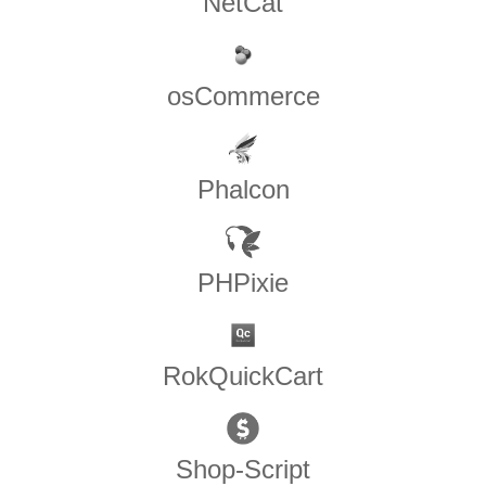
NetCat
osCommerce
Phalcon
PHPixie
RokQuickCart
Shop-Script