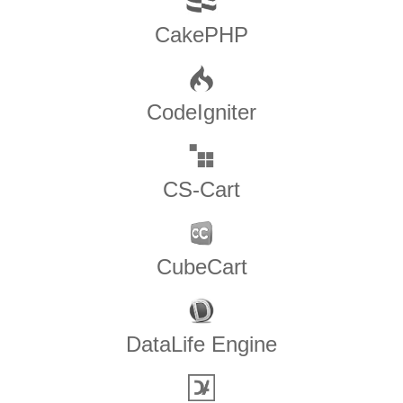
CakePHP
CodeIgniter
CS-Cart
CubeCart
DataLife Engine