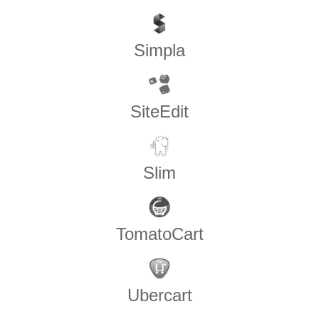
Simpla
SiteEdit
Slim
TomatoCart
Ubercart