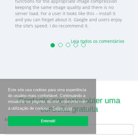
functions for the appropriate image compression
keeping the same image quality and there is no
server load. For a user it looks like this – install it
and you can forget about it. Google and users enjoy
the site’s speed. I do recommend it.
Leia todos os comentários
Este site usa cookies para uma experiência
do usuário mais confortável. Continuando a
Contacte-nos para obter uma
visualizar as páginas do site, concorda com
consulta gratuita
a utilização de cookies.
Saber mais
Email
Entendi!