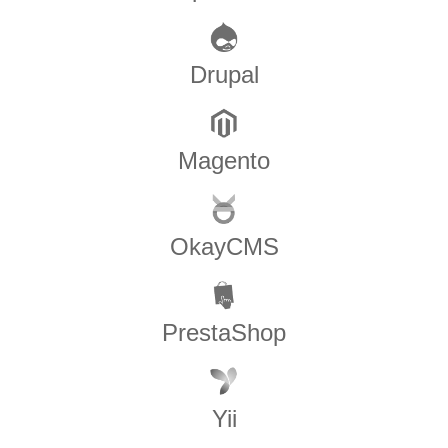
Drupal
Magento
OkayCMS
PrestaShop
Yii