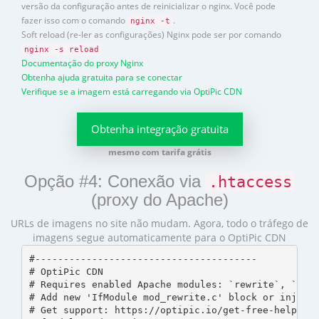
versão da configuração antes de reinicializar o nginx. Você pode
fazer isso com o comando
.
nginx -t
Soft reload (re-ler as configurações) Nginx pode ser por comando
nginx -s reload
Documentação do proxy Nginx
Obtenha ajuda gratuita para se conectar
Verifique se a imagem está carregando via OptiPic CDN
Obtenha integração gratuita
mesmo com tarifa grátis
Opção #4: Conexão via
.htaccess
(proxy do Apache)
URLs de imagens no site não mudam. Agora, todo o tráfego de
imagens segue automaticamente para o OptiPic CDN
#---------------------------------------

# OptiPic CDN 

# Requires enabled Apache modules: `rewrite`, `prox
# Add new 'IfModule mod_rewrite.c' block or inject 
# Get support: https://optipic.io/get-free-help/?cd