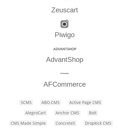
Zeuscart
Piwigo
AdvantShop
AFCommerce
5CMS
ABO.CMS
Active Page CMS
AlegroCart
Anchor CMS
Bolt
CMS Made Simple
Concrete5
Dropkick CMS