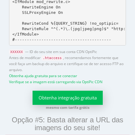
<IfModule mod_rewrite.c>

    RewriteEngine On

    SSLProxyEngine On

    RewriteCond %{QUERY_STRING} !no_optipic=

    RewriteRule "^(.*)\.(jpg|jpeg|png)$" "http://cd
</IfModule>

#----------------------------------------
— ID do seu site em sua conta CDN OptiPic
XXXXXX
Antes de modificar
, recomendamos fortemente que
.htaccess
você faça um backup do arquivo e certifique-se de ter acesso FTP ao
arquivo.
Obtenha ajuda gratuita para se conectar
Verifique se a imagem está carregando via OptiPic CDN
Obtenha integração gratuita
mesmo com tarifa grátis
Opção #5: Basta alterar a URL das
imagens do seu site!