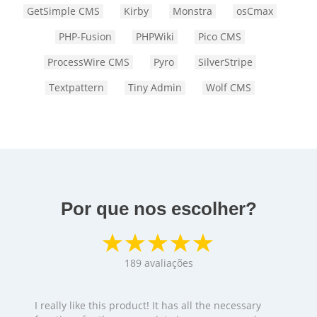
GetSimple CMS
Kirby
Monstra
osCmax
PHP-Fusion
PHPWiki
Pico CMS
ProcessWire CMS
Pyro
SilverStripe
Textpattern
Tiny Admin
Wolf CMS
Por que nos escolher?
189
avaliações
I really like this product! It has all the necessary