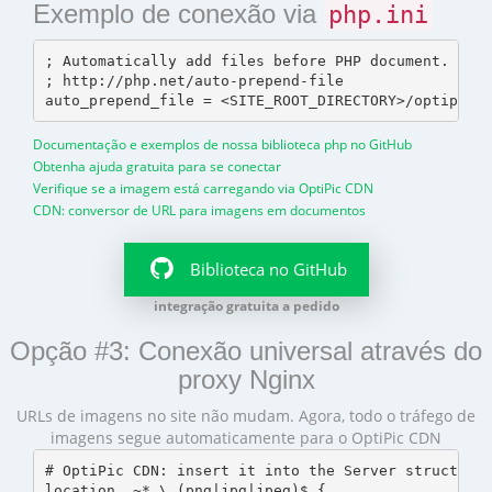
Exemplo de conexão via
php.ini
; Automatically add files before PHP document.

; http://php.net/auto-prepend-file

Documentação e exemplos de nossa biblioteca php no GitHub
Obtenha ajuda gratuita para se conectar
Verifique se a imagem está carregando via OptiPic CDN
CDN: conversor de URL para imagens em documentos
Biblioteca no GitHub
integração gratuita a pedido
Opção #3: Conexão universal através do
proxy Nginx
URLs de imagens no site não mudam. Agora, todo o tráfego de
imagens segue automaticamente para o OptiPic CDN
# OptiPic CDN: insert it into the Server structure

location  ~* \.(png|jpg|jpeg)$ {
