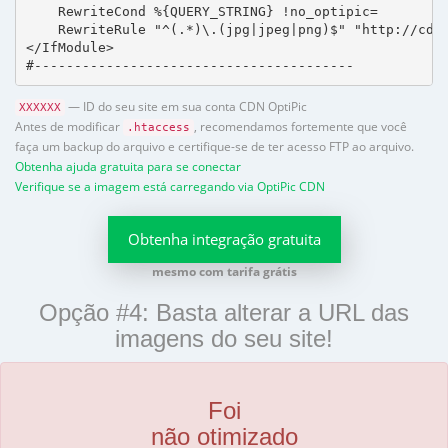
    RewriteCond %{QUERY_STRING} !no_optipic=

    RewriteRule "^(.*)\.(jpg|jpeg|png)$" "http://cdn.
</IfModule>

#----------------------------------------
— ID do seu site em sua conta CDN OptiPic
XXXXXX
Antes de modificar
, recomendamos fortemente que você
.htaccess
faça um backup do arquivo e certifique-se de ter acesso FTP ao arquivo.
Obtenha ajuda gratuita para se conectar
Verifique se a imagem está carregando via OptiPic CDN
Obtenha integração gratuita
mesmo com tarifa grátis
Opção #4: Basta alterar a URL das
imagens do seu site!
Foi
não otimizado