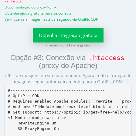
-s reload
Documentação do proxy Nginx
Obtenha ajuda gratuita para se conectar
Verifique se a imagem está carregando via OptiPic CDN
Obtenha integração gratuita
mesmo com tarifa grátis
Opção #3: Conexão via
.htaccess
(proxy do Apache)
URLs de imagens no site não mudam. Agora, todo o tráfego de
imagens segue automaticamente para o OptiPic CDN
#---------------------------------------

# OptiPic CDN 

# Requires enabled Apache modules: `rewrite`, `proxy_
# Add new 'IfModule mod_rewrite.c' block or inject in
# Get support: https://optipic.io/get-free-help/?cdn=
<IfModule mod_rewrite.c>

    RewriteEngine On

    SSLProxyEngine On
