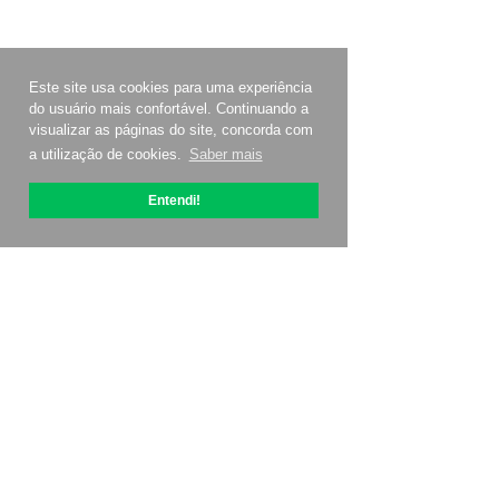
Este site usa cookies para uma experiência
do usuário mais confortável. Continuando a
visualizar as páginas do site, concorda com
a utilização de cookies.
Saber mais
Entendi!
Sobre OptiPic
Como começar com
Preços