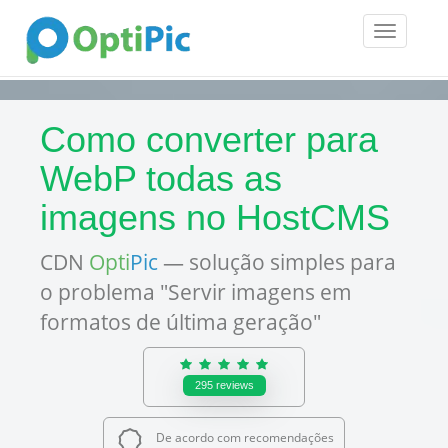
Toggle
navigatio
Como converter para
WebP todas as
imagens no HostCMS
CDN
Opti
Pic
— solução simples para
o problema "Servir imagens em
formatos de última geração"
295
reviews
De acordo com recomendações