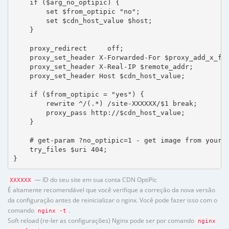
    if ($arg_no_optipic) {

        set $from_optipic "no";

        set $cdn_host_value $host;

    }

    proxy_redirect     off;

    proxy_set_header X-Forwarded-For $proxy_add_x_for
    proxy_set_header X-Real-IP $remote_addr;

    proxy_set_header Host $cdn_host_value;

    if ($from_optipic = "yes") {

        rewrite ^/(.*) /site-XXXXXX/$1 break;

        proxy_pass http://$cdn_host_value;

    }

    # get-param ?no_optipic=1 - get image from your h
    try_files $uri 404;

}
— ID do seu site em sua conta CDN OptiPic
XXXXXX
É altamente recomendável que você verifique a correção da nova versão
da configuração antes de reinicializar o nginx. Você pode fazer isso com o
comando
.
nginx -t
Soft reload (re-ler as configurações) Nginx pode ser por comando
nginx