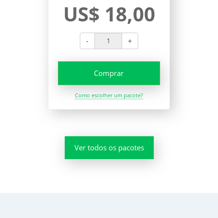
US$ 18,00
-
+
Comprar
Como escolher um pacote?
Ver todos os pacotes