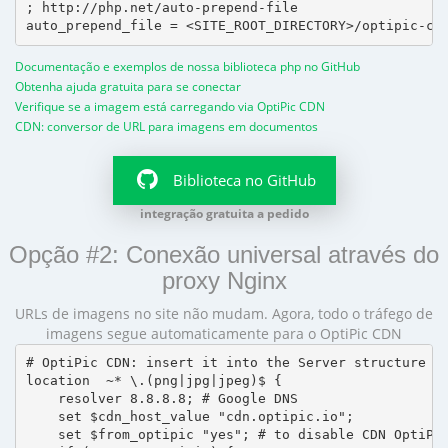
; http://php.net/auto-prepend-file

Documentação e exemplos de nossa biblioteca php no GitHub
Obtenha ajuda gratuita para se conectar
Verifique se a imagem está carregando via OptiPic CDN
CDN: conversor de URL para imagens em documentos
Biblioteca no GitHub
integração gratuita a pedido
Opção #2: Conexão universal através do
proxy Nginx
URLs de imagens no site não mudam. Agora, todo o tráfego de
imagens segue automaticamente para o OptiPic CDN
# OptiPic CDN: insert it into the Server structure

location  ~* \.(png|jpg|jpeg)$ {

    resolver 8.8.8.8; # Google DNS

    set $cdn_host_value "cdn.optipic.io";

    set $from_optipic "yes"; # to disable CDN OptiPic