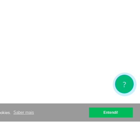
?
ookies.
Saber mais
Entendi!