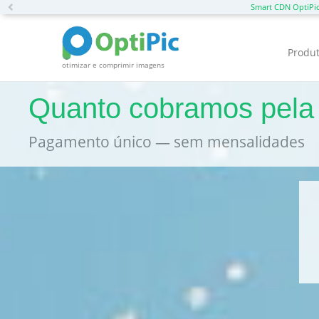
Previous
Smart CDN OptiPi
Produ
otimizar e comprimir imagens
Quanto cobramos pel
Pagamento único — sem mensalidades