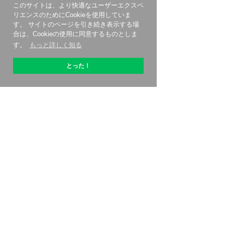
このサイトは、より快適なユーザーエクスペ
リエンスのためにCookieを使用していま
す。 サイトのページを引き続き表示する場
合は、Cookieの使用に同意するものとしま
す。
もっと詳しく知る
とった！
OptiPicについて
始める方法
価格設定
連絡先