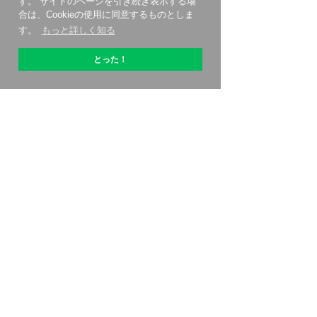
す。 サイトのページを引き続き表示する場
合は、Cookieの使用に同意するものとしま
す。
もっと詳しく知る
とった！
OptiPicについて
始める方法
価格設定
連絡先
アフィリエイトプログラム
レビュー