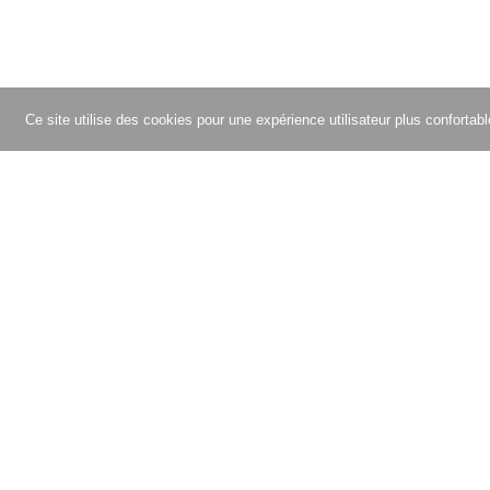
Ce site utilise des cookies pour une expérience utilisateur plus confortab
À propos d'OptiPic
Programme d'affiliation
Comment commencer
Commentaires
avec
Commandez l'accélératio
Tarification
Web
Contacts
Caractéristiques et avan
Développement et suppor
web