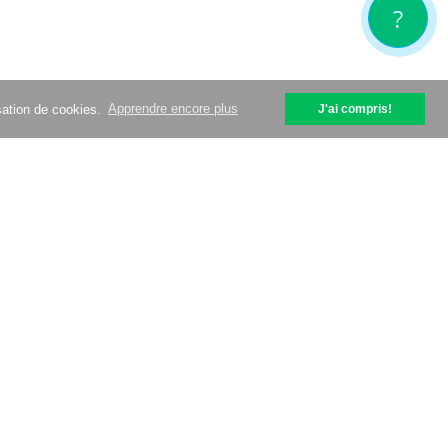
?
isation de cookies.
Apprendre encore plus
J'ai compris!
help@optipic.io