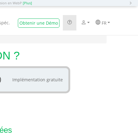
N
ersion en WebP
[Plus]
spéc.
Obtenir une Démo
FR
DN ?
Implémentation gratuite
sées