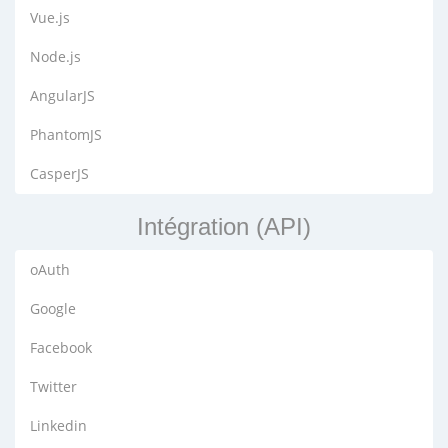
Vue.js
Node.js
AngularJS
PhantomJS
CasperJS
Intégration (API)
oAuth
Google
Facebook
Twitter
Linkedin