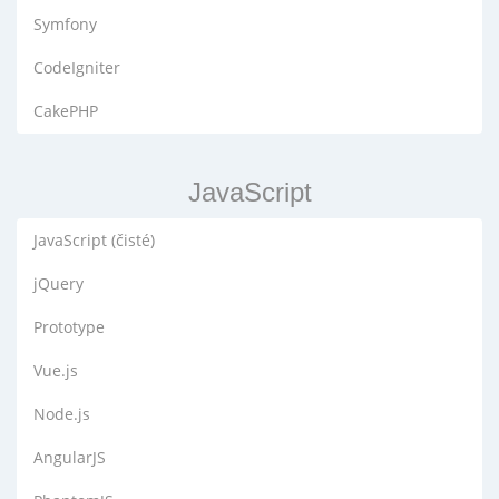
Symfony
CodeIgniter
CakePHP
JavaScript
JavaScript (čisté)
jQuery
Prototype
Vue.js
Node.js
AngularJS