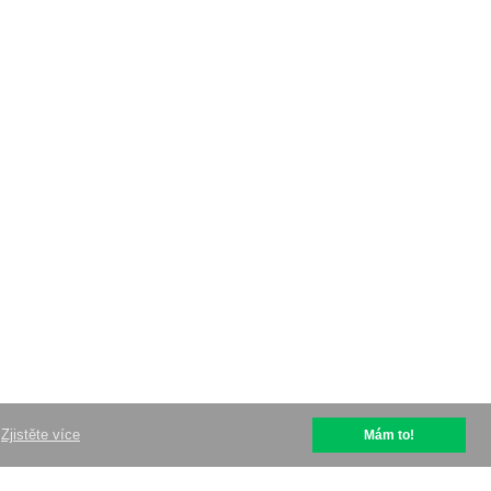
Zjistěte více
Mám to!