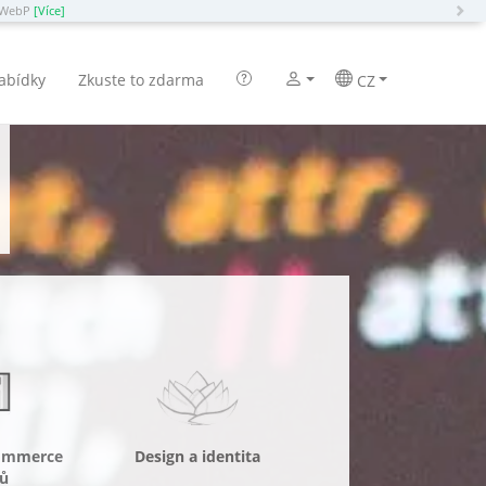
N
a WebP
[Více]
nabídky
Zkuste to zdarma
CZ
commerce
Design a identita
ů