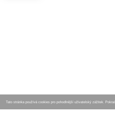
Tato stránka používá cookies pro pohodlnější uživatelský zážitek. Pokr