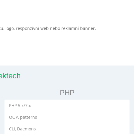
ku, logo, responzivní web nebo reklamní banner.
ektech
PHP
PHP 5.x/7.x
OOP, patterns
CLI, Daemons