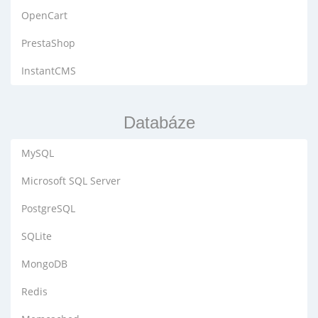
OpenCart
PrestaShop
InstantCMS
Databáze
MySQL
Microsoft SQL Server
PostgreSQL
SQLite
MongoDB
Redis