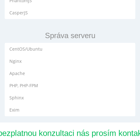
PhantomJS
CasperJS
Správa serveru
CentOS/Ubuntu
Nginx
Apache
PHP, PHP-FPM
Sphinx
Exim
bezplatnou konzultaci nás prosím kontak