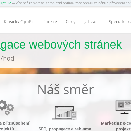
OptiPic
— Více než komprese. Komplexní optimalizace obrazu za běhu s převodem n
Klasický OptiPic
Funkce
Ceny
Jak začít
Speciální 
agace webových stránek
D/hod.
Náš směr
a přizpůsobení
Marketing e-
rojektů
SEO, propagace a reklama
projekt