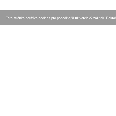
Tato stránka používá cookies pro pohodlnější uživatelský zážitek. Pokr
O OptiPic
Affiliate program
Jak začít s
Recenze
Ceny
Objednejte si akceleraci
Speciální nabídky
Vlastnosti a výhody
Kontakty
Vývoj a podpora webovýc
© OptiPic.io 2026 - Komprese obrazu