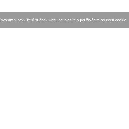
ačováním v prohlížení stránek webu souhlasíte s používáním souborů cookie.
Zkuste obrázek zkomprimovat
Zkontrolujte rychlost načítání webu
 webu
Partneři
Blog
h stránek