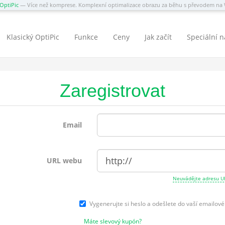
OptiPic
— Více než komprese. Komplexní optimalizace obrazu za běhu s převodem n
Klasický OptiPic
Funkce
Ceny
Jak začít
Speciální 
Zaregistrovat
Email
URL webu
Neuvádějte adresu U
Vygenerujte si heslo a odešlete do vaší emailov
Máte slevový kupón?