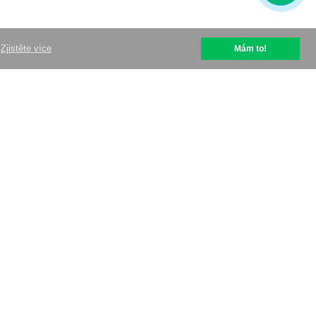
Zjistěte více
Mám to!
help@optipic.io
Podmínky užívání
Zásady ochrany osobních údajů