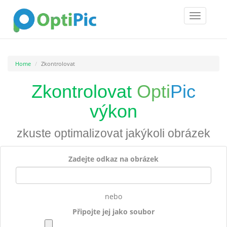
Toggle
navigatio
Home
Zkontrolovat
Zkontrolovat
Opti
Pic
výkon
zkuste optimalizovat jakýkoli obrázek
Zadejte odkaz na obrázek
nebo
Připojte jej jako soubor