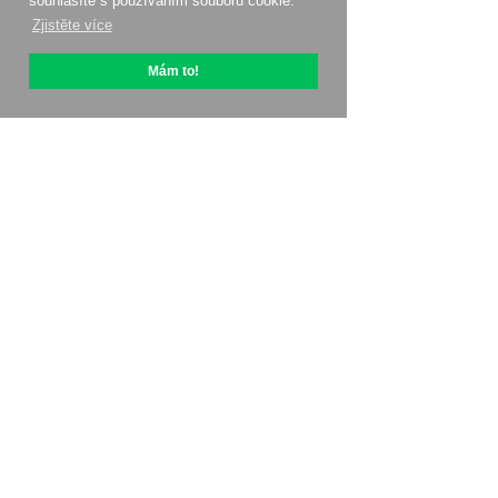
souhlasíte s používáním souborů cookie.
Zjistěte více
Mám to!
O OptiPic
Jak začít s
Ceny
Speciální nabídky
Kontakty
Affiliate program