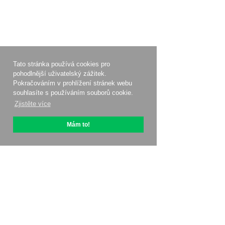
Tato stránka používá cookies pro
pohodlnější uživatelský zážitek.
Pokračováním v prohlížení stránek webu
souhlasíte s používáním souborů cookie.
Zjistěte více
Mám to!
O OptiPic
Jak začít s