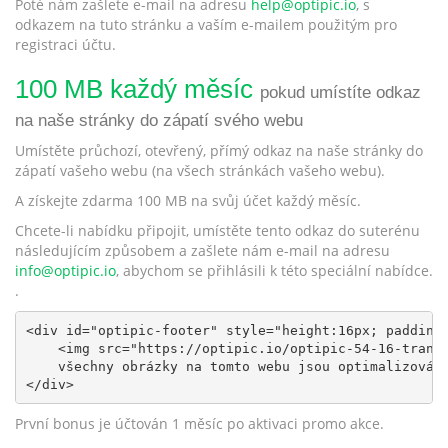
Poté nám zašlete e-mail na adresu
help@optipic.io
, s
odkazem na tuto stránku a vaším e-mailem použitým pro
registraci účtu.
100 MB každý měsíc
pokud umístíte odkaz
na naše stránky do zápatí svého webu
Umístěte průchozí, otevřený, přímý odkaz na naše stránky do
zápatí vašeho webu (na všech stránkách vašeho webu).
A získejte zdarma 100 MB na svůj účet každý měsíc.
Chcete-li nabídku připojit, umístěte tento odkaz do suterénu
následujícím způsobem a zašlete nám e-mail na adresu
info@optipic.io
, abychom se přihlásili k této speciální nabídce.
.
<div id="optipic-footer" style="height:16px; padding:
    <img src="https://optipic.io/optipic-54-16-transp
    všechny obrázky na tomto webu jsou optimalizovány
</div>
První bonus je účtován 1 měsíc po aktivaci promo akce.