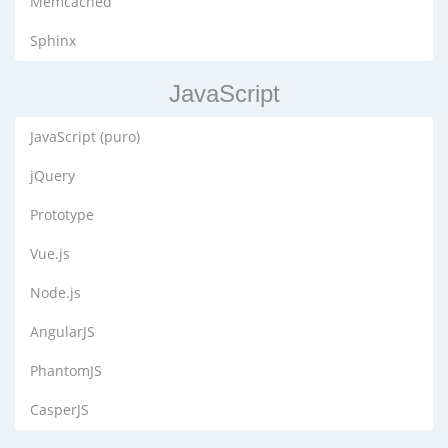
Memcached
Sphinx
JavaScript
JavaScript (puro)
jQuery
Prototype
Vue.js
Node.js
AngularJS
PhantomJS
CasperJS