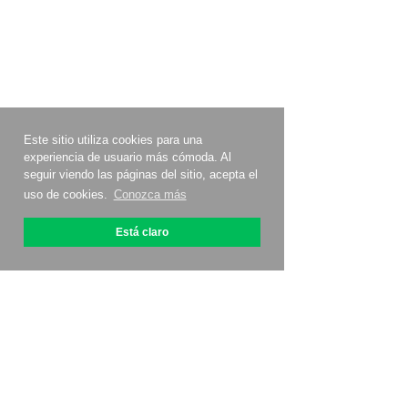
Este sitio utiliza cookies para una
experiencia de usuario más cómoda. Al
seguir viendo las páginas del sitio, acepta el
uso de cookies.
Conozca más
Está claro
Acerca de OptiPic