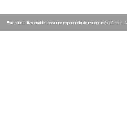
Este sitio utiliza cookies para una experiencia de usuario más cómoda. Al
Acerca de OptiPic
Programa de afiliados
Cómo conectarse
Comentarios
Tarifas
Solicitar aceleración del 
Promociones
Características y benefic
Contáctanos
Desarrollo y soporte de s
© OptiPic.io 2026 - compresión de imagen