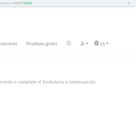
N
nvertir a WebP
[Más]
mociones
Pruébalo gratis
ES
eriores o complete el formulario a continuación.