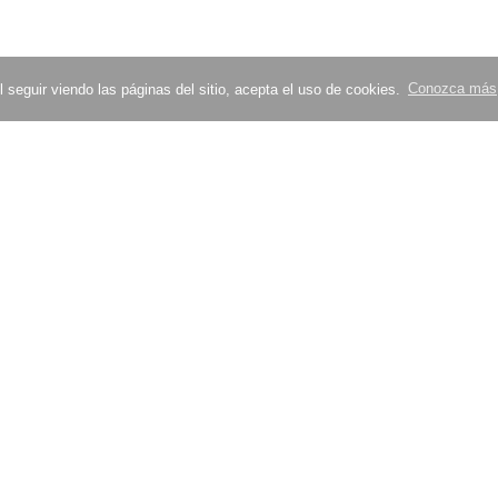
 seguir viendo las páginas del sitio, acepta el uso de cookies.
Conozca más
Intenta comprimir la imagen
Verifica la velocidad de carga del sitio
sitio web
Nuestros socios
ios
Blog
itios web.