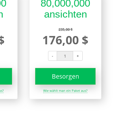
00
80,000,000
n
ansichten
235,00 $
$
176,00 $
-
+
Besorgen
us?
Wie wählt man ein Paket aus?