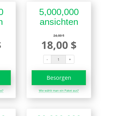
0
5,000,000
n
ansichten
24,00 $
$
18,00 $
-
+
Besorgen
us?
Wie wählt man ein Paket aus?