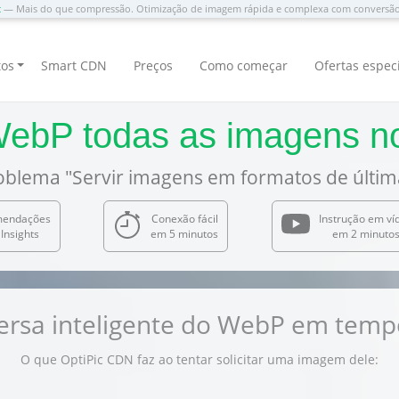
c
— Mais do que compressão. Otimização de imagem rápida e complexa com convers
tos
Smart CDN
Preços
Como começar
Ofertas espec
 WebP todas as imagens
oblema "Servir imagens em formatos de últim
mendações
Conexão fácil
Instrução em ví
Insights
em 5 minutos
em 2 minuto
rsa inteligente do WebP em temp
O que OptiPic CDN faz ao tentar solicitar uma imagem dele: