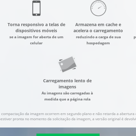
Torna responsivo a telas de
Armazena em cache e
dispositivos móveis
acelera o carregamento
se a imagem for aberta de um
reduzindo a carga de sua
p
celular
hospedagem
Carregamento lento de
imagens
As imagens são carregadas à
medida que a página rola
a compactação da imagem ocorrem em segundo plano e não retarda a abertura 
 estiver pronta no momento da solicitação da imagem, a versão original é dev