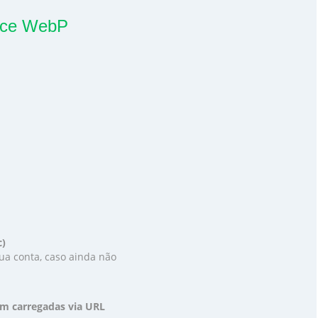
erce WebP
c)
sua conta, caso ainda não
rem carregadas via URL