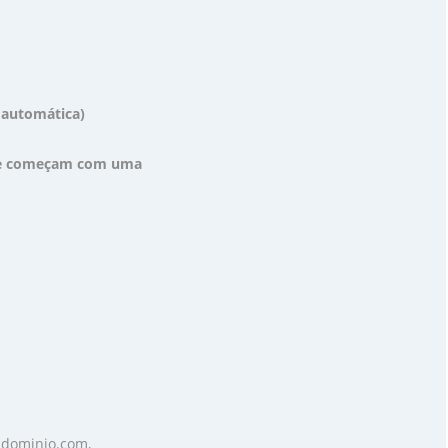
o automática)
que começam com uma
udominio.com,