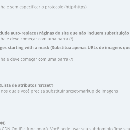
 e sem especificar o protocolo (http/https).
nclude auto-replace (Páginas do site que não incluem substituiçã
ha e deve começar com uma barra (/)
ages starting with a mask (Substitua apenas URLs de imagens 
ha e deve começar com uma barra (/)
 (Lista de atributos 'srcset')
s, nos quais você precisa substituir srcset-markup de imagens
DN)
o CDN OptiPic funcionará. Você pode usar seu subdomínio (img.se