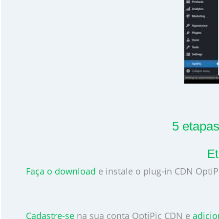
5 etapa
Et
Faça o download
e instale o plug-in CDN Opti
Cadastre-se
na sua conta OptiPic CDN e
adicio