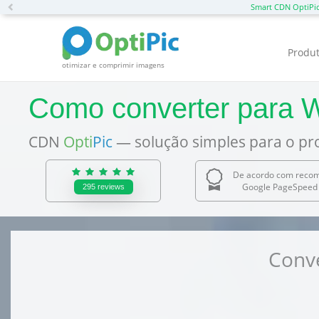
Previous
Smart CDN OptiPi
Produ
otimizar e comprimir imagens
Como converter para
CDN
Opti
Pic
— solução simples para o pr
De acordo com reco
Google PageSpeed 
295
reviews
Conve