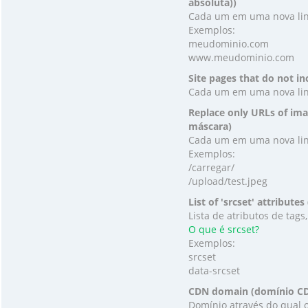
absoluta))
Cada um em uma nova linha
Exemplos:
meudominio.com
www.meudominio.com
Site pages that do not i
Cada um em uma nova lin
Replace only URLs of im
máscara)
Cada um em uma nova lin
Exemplos:
/carregar/
/upload/test.jpeg
List of 'srcset' attributes
Lista de atributos de tag
O que é srcset?
Exemplos:
srcset
data-srcset
CDN domain (domínio C
Domínio através do qual 