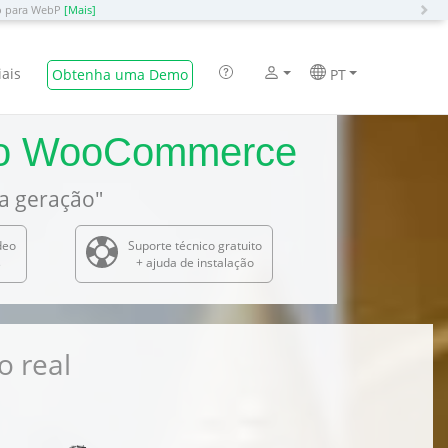
N
ão para WebP
[Mais]
iais
Obtenha uma Demo
PT
 no WooCommerce
a geração"
deo
Suporte técnico gratuito
s
+ ajuda de instalação
o real