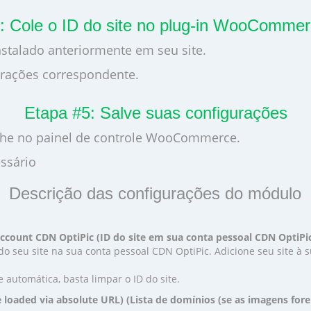
: Cole o ID do site no plug-in WooComm
nstalado anteriormente em seu site.
urações correspondente.
Etapa #5: Salve suas configurações
ache no painel de controle WooCommerce.
essário
Descrição das configurações do módulo
 account CDN OptiPic (ID do site em sua conta pessoal CDN OptiPi
do seu site na sua conta pessoal CDN OptiPic. Adicione seu site à 
e automática, basta limpar o ID do site.
re loaded via absolute URL) (Lista de domínios (se as imagens fo