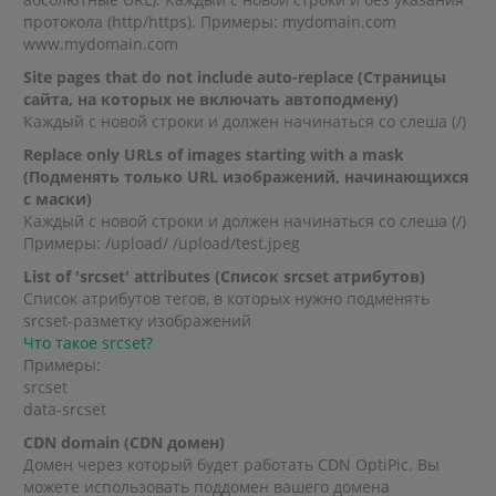
протокола (http/https). Примеры: mydomain.com
www.mydomain.com
Site pages that do not include auto-replace (Страницы
сайта, на которых не включать автоподмену)
Каждый с новой строки и должен начинаться со слеша (/)
Replace only URLs of images starting with a mask
(Подменять только URL изображений, начинающихся
с маски)
Каждый с новой строки и должен начинаться со слеша (/)
Примеры: /upload/ /upload/test.jpeg
List of 'srcset' attributes (Список srcset атрибутов)
Список атрибутов тегов, в которых нужно подменять
srcset-разметку изображений
Что такое srcset?
Примеры:
srcset
data-srcset
CDN domain (CDN домен)
Домен через который будет работать CDN OptiPic. Вы
можете использовать поддомен вашего домена