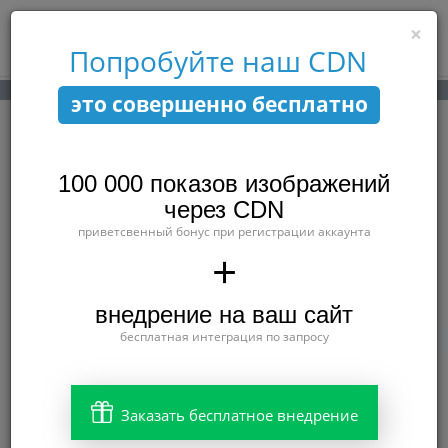
×
Toggle
Попробуйте наш CDN
navigatio
это совершенно бесплатно
Как конвертировать в
WebP все
100 000 показов изображений
через CDN
изображения на
приветсвенный бонус при регистрации аккаунта
WooCommerce
+
CDN
Opti
Pic
— простое решение
внедрение на ваш сайт
проблемы "Используйте
бесплатная интеграция по запросу
современные форматы
изображений"
Заказать бесплатное внедрение