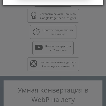
295
отзывов
Согласно рекомендациям
Google PageSpeed Insights
Простое подключение
за 5 минут
Видео инструкция
за 2 минуты
Бесплатная техподдержка
+ помощь с установкой
Умная конвертация в
WebP на лету