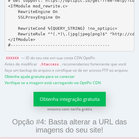
# Get support: https://optipic.io/get-free-help/?cdn=
<IfModule mod_rewrite.c>

    RewriteEngine On

    SSLProxyEngine On

    RewriteCond %{QUERY_STRING} !no_optipic=

    RewriteRule "^(.*)\.(jpg|jpeg|png)$" "http://cdn.
</IfModule>

#----------------------------------------
— ID do seu site em sua conta CDN OptiPic
XXXXXX
Antes de modificar
, recomendamos fortemente que você
.htaccess
faça um backup do arquivo e certifique-se de ter acesso FTP ao arquivo.
Obtenha ajuda gratuita para se conectar
Verifique se a imagem está carregando via OptiPic CDN
Obtenha integração gratuita
mesmo com tarifa grátis
Opção #4: Basta alterar a URL das
imagens do seu site!