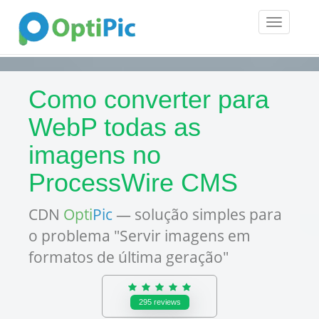
Toggle
navigatio
Como converter para
WebP todas as
imagens no
ProcessWire CMS
CDN
Opti
Pic
— solução simples para
o problema "Servir imagens em
formatos de última geração"
295
reviews