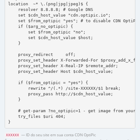
location  ~* \.(png|jpg|jpeg)$ {

    resolver 8.8.8.8; # Google DNS

    set $cdn_host_value "cdn.optipic.io";

    set $from_optipic "yes"; # to disable CDN OptiPic
    if ($arg_no_optipic) {

        set $from_optipic "no";

        set $cdn_host_value $host;

    }

    proxy_redirect     off;

    proxy_set_header X-Forwarded-For $proxy_add_x_for
    proxy_set_header X-Real-IP $remote_addr;

    proxy_set_header Host $cdn_host_value;

    if ($from_optipic = "yes") {

        rewrite ^/(.*) /site-XXXXXX/$1 break;

        proxy_pass http://$cdn_host_value;

    }

    # get-param ?no_optipic=1 - get image from your h
    try_files $uri 404;

}
— ID do seu site em sua conta CDN OptiPic
XXXXXX