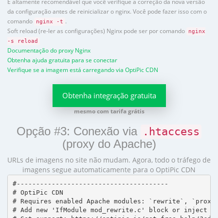
É altamente recomendável que você verifique a correção da nova versão
da configuração antes de reinicializar o nginx. Você pode fazer isso com o
comando
.
nginx -t
Soft reload (re-ler as configurações) Nginx pode ser por comando
nginx
-s reload
Documentação do proxy Nginx
Obtenha ajuda gratuita para se conectar
Verifique se a imagem está carregando via OptiPic CDN
Obtenha integração gratuita
mesmo com tarifa grátis
Opção #3: Conexão via
.htaccess
(proxy do Apache)
URLs de imagens no site não mudam. Agora, todo o tráfego de
imagens segue automaticamente para o OptiPic CDN
#---------------------------------------

# OptiPic CDN 

# Requires enabled Apache modules: `rewrite`, `proxy_
# Add new 'IfModule mod_rewrite.c' block or inject in