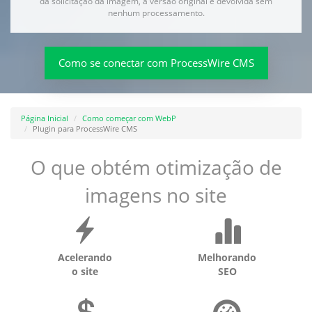
da solicitação da imagem, a versão original é devolvida sem
nenhum processamento.
Como se conectar com ProcessWire CMS
Página Inicial
Como começar com WebP
Plugin para ProcessWire CMS
O que obtém otimização de
imagens no site
Acelerando
Melhorando
o site
SEO