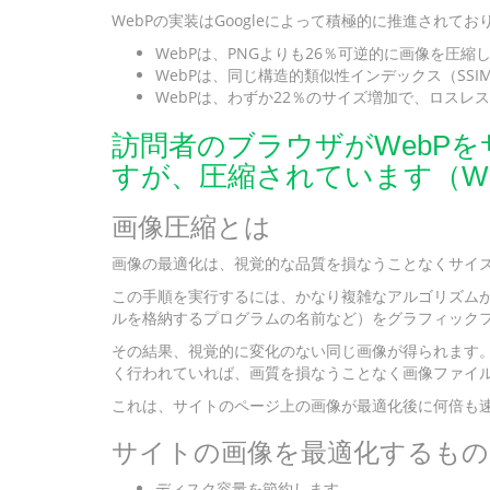
WebPの実装はGoogleによって積極的に推進されて
WebPは、PNGよりも26％可逆的に画像を圧縮
WebPは、同じ構造的類似性インデックス（SSI
WebPは、わずか22％のサイズ増加で、ロス
訪問者のブラウザがWebPをサ
すが、圧縮されています（W
画像圧縮とは
画像の最適化は、視覚的な品質を損なうことなくサイ
この手順を実行するには、かなり複雑なアルゴリズム
ルを格納するプログラムの名前など）をグラフィックフ
その結果、視覚的に変化のない同じ画像が得られます
く行われていれば、画質を損なうことなく画像ファイル
これは、サイトのページ上の画像が最適化後に何倍も
サイトの画像を最適化するもの
ディスク容量を節約します。