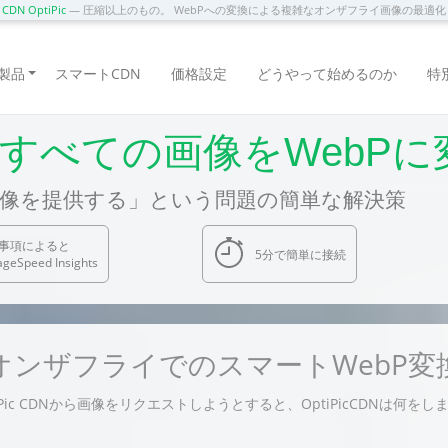
DN OptiPic
— 圧縮以上のもの。 WebPへの変換による複雑なオンザフライ画像の最適
製品
スマートCDN
価格設定
どうやって始めるのか
特
MS上のすべての画像をWeb
画像を提供する」という問題の簡単な解決策
事項によると
5分で簡単に接続
ageSpeed Insights
オンザフライでのスマートWebP変
iPic CDNから画像をリクエストしようとすると、OptiPicCDNは何をし