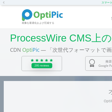
Previous
スマートC
画像を最適化および圧縮する
ProcessWire C
CDN
Opti
Pic
— 「次世代フォーマットで
推奨
Google P
295
reviews
Opt