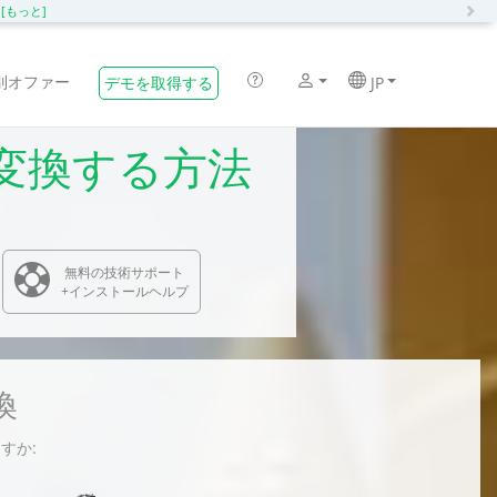
N
化
[もっと]
別オファー
デモを取得する
JP
Pに変換する方法
無料の技術サポート
+インストールヘルプ
換
ますか: