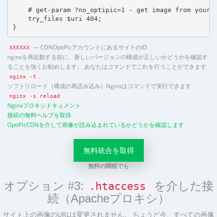
    # get-param ?no_optipic=1 - get image from your h
    try_files $uri 404;

}
— CDNOptiPicアカウントにあるサイトのID
XXXXXX
nginxを再起動する前に、新しいバージョンの構成が正しいかどうかを確認す
ることを強くお勧めします。 あなたはコマンドでこれを行うことができます
.
nginx -t
ソフトリロード（構成の再読み込み）Nginxはコマンドで実行できます
nginx -s reload
Nginxプロキシドキュメント
接続の無料ヘルプを取得
OptiPicCDNを介して画像が読み込まれているかどうかを確認します
無料統合を取得
無料の関税でも
オプション #3:
を介した接
.htaccess
続（Apacheプロキシ）
サイト上の画像のURLは変更されません。 ちょうど今、すべての画像