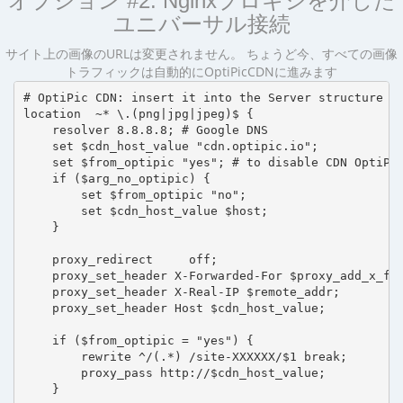
オプション #2: Nginxプロキシを介した
ユニバーサル接続
サイト上の画像のURLは変更されません。 ちょうど今、すべての画像
トラフィックは自動的にOptiPicCDNに進みます
# OptiPic CDN: insert it into the Server structure

location  ~* \.(png|jpg|jpeg)$ {

    resolver 8.8.8.8; # Google DNS

    set $cdn_host_value "cdn.optipic.io";

    set $from_optipic "yes"; # to disable CDN OptiPic
    if ($arg_no_optipic) {

        set $from_optipic "no";

        set $cdn_host_value $host;

    }

    proxy_redirect     off;

    proxy_set_header X-Forwarded-For $proxy_add_x_for
    proxy_set_header X-Real-IP $remote_addr;

    proxy_set_header Host $cdn_host_value;

    if ($from_optipic = "yes") {

        rewrite ^/(.*) /site-XXXXXX/$1 break;

        proxy_pass http://$cdn_host_value;

    }
