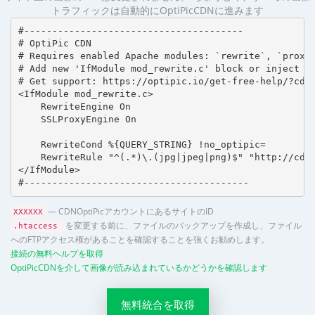
トラフィックは自動的にOptiPicCDNに進みます
#---------------------------------------

# OptiPic CDN 

# Requires enabled Apache modules: `rewrite`, `proxy_
# Add new 'IfModule mod_rewrite.c' block or inject in
# Get support: https://optipic.io/get-free-help/?cdn=
<IfModule mod_rewrite.c>

    RewriteEngine On

    SSLProxyEngine On

    RewriteCond %{QUERY_STRING} !no_optipic=

    RewriteRule "^(.*)\.(jpg|jpeg|png)$" "http://cdn.
</IfModule>

#----------------------------------------
— CDNOptiPicアカウントにあるサイトのID
XXXXXX
を変更する前に、ファイルのバックアップを作成し、ファイル
.htaccess
へのFTPアクセス権があることを確認することを強くお勧めします。
接続の無料ヘルプを取得
OptiPicCDNを介して画像が読み込まれているかどうかを確認します
無料統合を取得