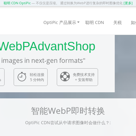
聪明 CDN OptiPic
— 不仅仅是压缩。 通过转换为WebP进行复杂的即时图像优化
[更多]
OptiPic 产品展示
聪明 CDN
关税
如
PAdvantShop
es in next-gen formats"
轻松连接
免费技术支持
s
5 分钟内
+ 安装帮助
智能WebP即时转换
OptiPic CDN尝试从中请求图像时会做什么？: