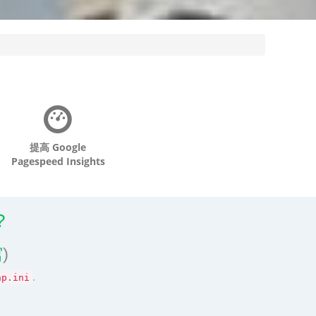
提高 Google
Pagespeed Insights
?
馆
)
.
hp.ini