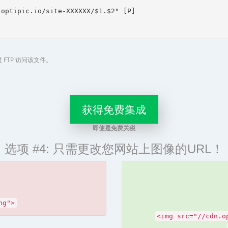
optipic.io/site-XXXXXX/$1.$2" [P]

FTP 访问该文件。
获得免费集成
即使是免费关税
选项 #4: 只需更改您网站上图像的URL！
ng">
<img src="//cdn.o