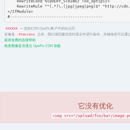
    RewriteCond %{QUERY_STRING} !no_optipic=

    RewriteRule "^(.*)\.(jpg|jpeg|png)$" "http://cdn.
</IfModule>

#----------------------------------------
— 您的CDN OptiPic帐户中的站点ID
XXXXXX
在修改
之前，我们强烈建议您对该文件进行备份，并确保您可以通过 
.htaccess
获得免费的连接帮助
检查图像是否通过 OptiPic CDN 加载
它没有优化
<img src="/upload/foo/bar/image.p