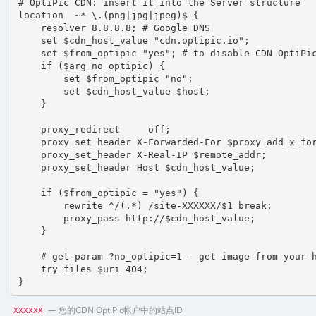
# OptiPic CDN: insert it into the Server structure

location  ~* \.(png|jpg|jpeg)$ {

    resolver 8.8.8.8; # Google DNS

    set $cdn_host_value "cdn.optipic.io";

    set $from_optipic "yes"; # to disable CDN OptiPic
    if ($arg_no_optipic) {

        set $from_optipic "no";

        set $cdn_host_value $host;

    }

    proxy_redirect     off;

    proxy_set_header X-Forwarded-For $proxy_add_x_for
    proxy_set_header X-Real-IP $remote_addr;

    proxy_set_header Host $cdn_host_value;

    if ($from_optipic = "yes") {

        rewrite ^/(.*) /site-XXXXXX/$1 break;

        proxy_pass http://$cdn_host_value;

    }

    # get-param ?no_optipic=1 - get image from your h
    try_files $uri 404;

}
— 您的CDN OptiPic帐户中的站点ID
XXXXXX