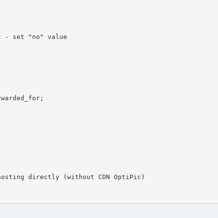
 - set "no" value

warded_for;

osting directly (without CDN OptiPic)
