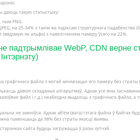
аронкі.
ы даюць такую статыстыку:
, чым PNG.
PEG, на 25-34% з такім жа індэксам структурнага падабенства (S
 (вядомую як альфа) з павелічэннем памеру ўсяго на 22%.
не падтрымлівае WebP, CDN верне ста
Інтэрнэту)
 графічнага файла з мэтай мінімізацыі яго памеру без страты в
ькасць даволі складаных алгарытмаў. Аднак усе яны заснаваныя 
захоўвае файл і г.д.) неабходна выдаліць з графічнага файла, 
уальна не змяніўся. Аднак аб'ём (вага) гэтага файла ў байтах бу
ожна паменшыць да 98% без страты якасці выявы.
 старонках сайта будуць загружацца ў разы хутчэй.