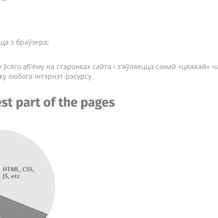
цца з браўзера;
у ўсяго аб'ёму на старонках сайта і з'яўляецца самай «цяжкай»
ку любога інтэрнэт-рэсурсу.