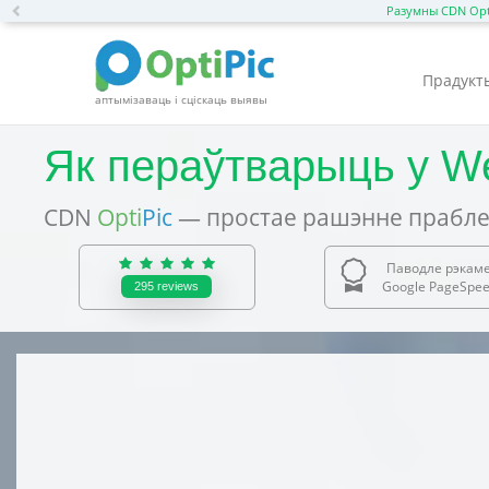
Previous
Разумны CDN Opt
Прадукт
аптымізаваць і сціскаць выявы
Як пераўтварыць у W
CDN
Opti
Pic
— простае рашэнне прабле
Паводле рэкам
Google PageSpeed
295
reviews