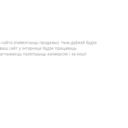
-сайта (павялічыць продажы). Чым даўжэй будзе
 ваш сайт у інтэрнэце будзе працаваць
 магчымасць палепшыць канверсію і за кошт