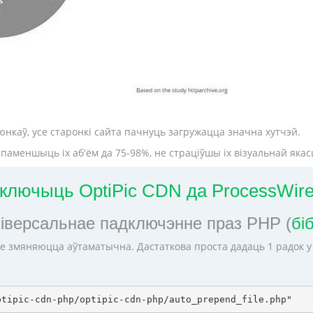
нкаў, усе старонкі сайта пачнуць загружацца значна хутчэй.
аменшыць іх аб'ём да 75-98%, не страціўшы іх візуальнай якасц
дключыць OptiPic CDN да ProcessWir
ніверсальнае падключэнне праз PHP (
бі
е змяняюцца аўтаматычна. Дастаткова проста дадаць 1 радок 