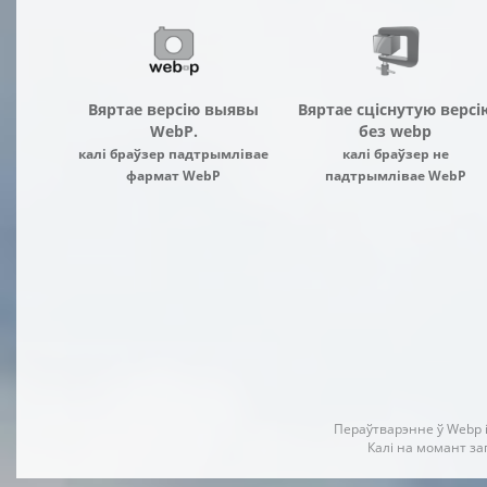
Вяртае версію выявы
Вяртае сціснутую версі
WebP.
без webp
калі браўзер падтрымлівае
калі браўзер не
фармат WebP
падтрымлівае WebP
Пераўтварэнне ў Webp 
Калі на момант за