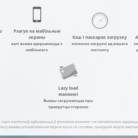
ю
Рэагуе на мабільныя
экраны
Кэш і паскарае загрузку
А
калі выява адкрываецца з
зніжэнне нагрузкі ад вашага
за
мабільнага
хостынгу
Lazy load
малюнкі
Выявы загружаюцца пры
пракрутцы старонак
і сціск малюнкаў адбываецца ў фонавым рэжыме і не запавольвае адкрыцц
пыту выявы аптымізаваная версія яшчэ не гатовая, зыходная версія вяртае