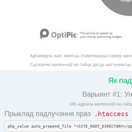
Адпаведна, калі змяніць (паменшыць) памер малю
Сцісканне малюнкаў на сайце дасць магчымасць п
Як па
Варыянт #1: У
URL-адрасы малюнкаў на сайц
Прыклад падлучэння праз
.htaccess