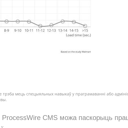
е трэба мець спецыяльных навыкаў у праграмаванні або адміні
явы.
 ProcessWire CMS можа паскорыць прац
з: