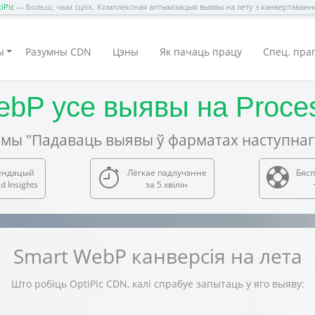
iPic
— Больш, чым сціск. Комплексная аптымізацыя выявы на лету з канвертаван
ы
Разумны CDN
Цэны
Як пачаць працу
Спец. пра
ebP усе выявы на Proc
мы "Падаваць выявы ў фарматах наступнаг
ендацый
Лёгкае падлучэнне
Бясп
 Insights
за 5 хвілін
Smart WebP канверсія на лета
Што робіць OptiPic CDN, калі спрабуе запытаць у яго выяву: