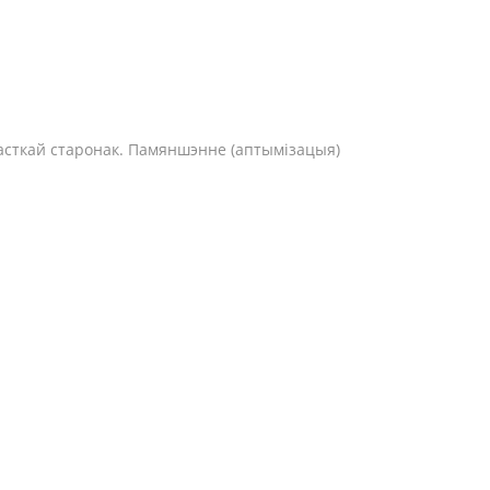
 часткай старонак. Памяншэнне (аптымізацыя)