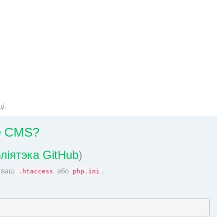
і.
e CMS?
бліятэка GitHub
)
у ваш
або
.
.htaccess
php.ini