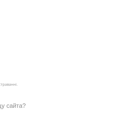
страванні.
у сайта?