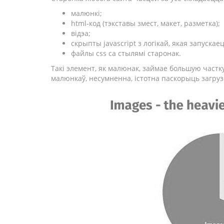
малюнкі;
html-код (тэкставы змест, макет, разметка);
відэа;
скрыпты javascript з логікай, якая запускае
файлы css са стылямі старонак.
Такі элемент, як малюнак, займае большую частк
малюнкаў, несумненна, істотна паскорыць загруз