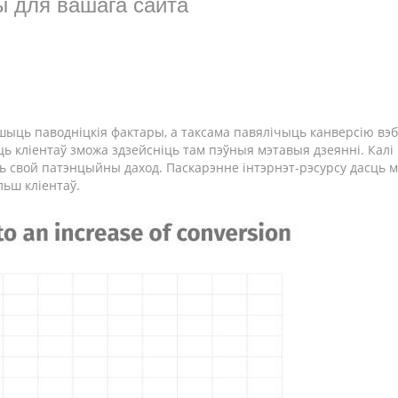
ы для вашага сайта
шыць паводніцкія фактары, а таксама павялічыць канверсію вэб
ь кліентаў зможа здзейсніць там пэўныя мэтавыя дзеянні. Калі
іць свой патэнцыйны даход. Паскарэнне інтэрнэт-рэсурсу дасць
льш кліентаў.