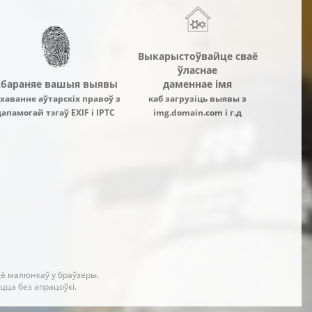
Выкарыстоўвайце сваё
ўласнае
бараняе вашыя выявы
даменнае імя
хаванне аўтарскіх правоў з
каб загрузіць выявы з
дапамогай тэгаў EXIF і IPTC
img.domain.com і г.д
ё малюнкаў у браўзеры.
цца без апрацоўкі.