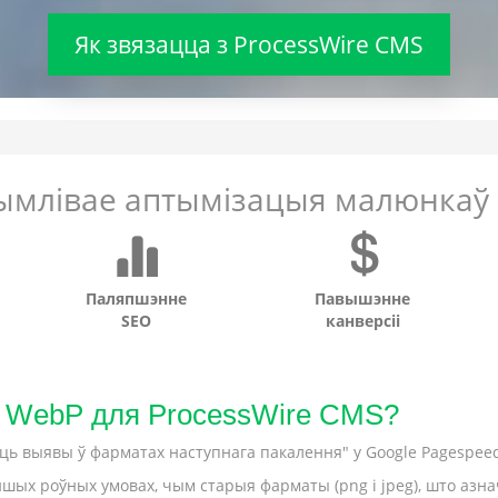
Як звязацца з ProcessWire CMS
ымлівае аптымізацыя малюнкаў 
Паляпшэнне
Павышэнне
SEO
канверсіі
 WebP для ProcessWire CMS?
выявы ў фарматах наступнага пакалення" у Google Pagespeed 
шых роўных умовах, чым старыя фарматы (png і jpeg), што азна