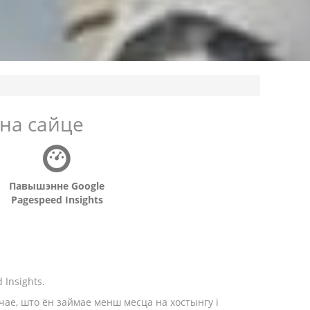
на сайце
Павышэнне Google
Pagespeed Insights
Insights.
чае, што ён займае менш месца на хостынгу і