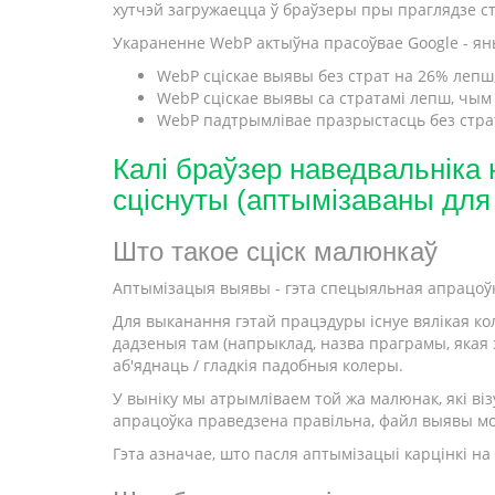
хутчэй загружаецца ў браўзеры пры праглядзе ст
Укараненне WebP актыўна прасоўвае Google - ян
WebP сціскае выявы без страт на 26% лепш
WebP сціскае выявы са стратамі лепш, чым J
WebP падтрымлівае празрыстасць без страт
Калі браўзер наведвальніка 
сціснуты (аптымізаваны для 
Што такое сціск малюнкаў
Аптымізацыя выявы - гэта спецыяльная апрацоўка
Для выканання гэтай працэдуры існуе вялікая кол
дадзеныя там (напрыклад, назва праграмы, якая 
аб'яднаць / гладкія падобныя колеры.
У выніку мы атрымліваем той жа малюнак, які віз
апрацоўка праведзена правільна, файл выявы м
Гэта азначае, што пасля аптымізацыі карцінкі на