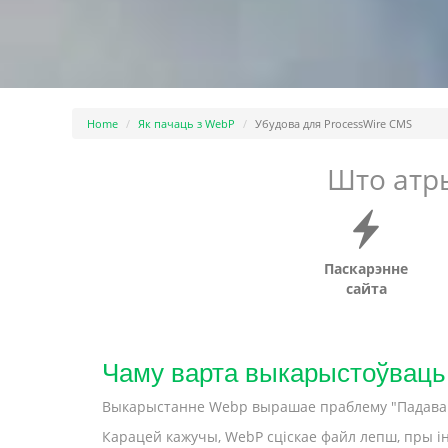
Home
Як пачаць з WebP
Убудова для ProcessWire CMS
Што атр
Паскарэнне
сайта
Чаму варта выкарыстоўваць
Выкарыстанне Webp вырашае праблему "Падаваць 
Карацей кажучы, WebP сціскае файл лепш, пры ін