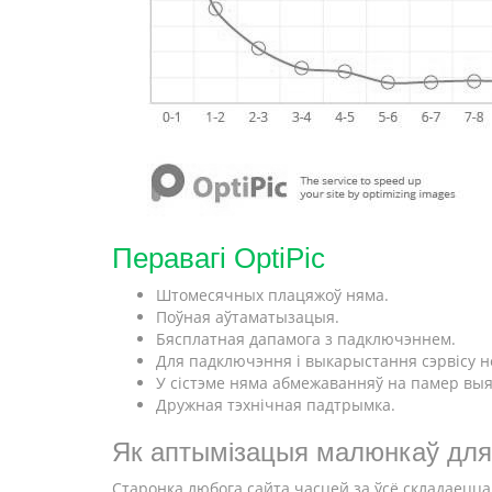
Перавагі OptiPic
Штомесячных плацяжоў няма.
Поўная аўтаматызацыя.
Бясплатная дапамога з падключэннем.
Для падключэння і выкарыстання сэрвісу н
У сістэме няма абмежаванняў на памер вы
Дружная тэхнічная падтрымка.
Як аптымізацыя малюнкаў для
Старонка любога сайта часцей за ўсё складаецца 