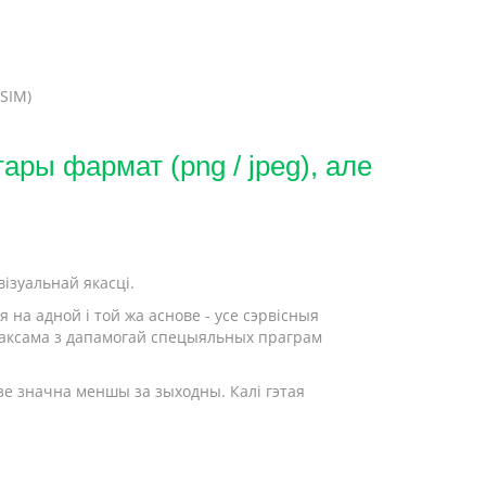
SIM)
ры фармат (png / jpeg), але
ізуальнай якасці.
на адной і той жа аснове - усе сэрвісныя
а таксама з дапамогай спецыяльных праграм
дзе значна меншы за зыходны. Калі гэтая