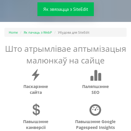
Як звязацца з SiteEdit
Home
Як пачаць з WebP
Убудова для SiteEdit
Што атрымлівае аптымізацыя
малюнкаў на сайце
Паскарэнне
Паляпшэнне
сайта
SEO
Павышэнне
Павышэнне Google
канверсіі
Pagespeed Insights