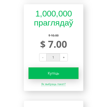
1,000,000
праглядаў
$ 10.00
$ 7.00
-
+
Купіць
Як выбраць пакет?