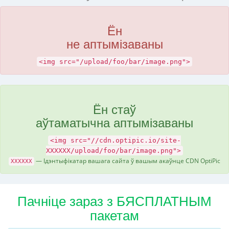
Ён
не аптымізаваны
<img src="/upload/foo/bar/image.png">
Ён стаў
аўтаматычна аптымізаваны
<img src="//cdn.optipic.io/site-
XXXXXX/upload/foo/bar/image.png">
— Ідэнтыфікатар вашага сайта ў вашым акаўнце CDN OptiPic
XXXXXX
Пачніце зараз з БЯСПЛАТНЫМ
пакетам