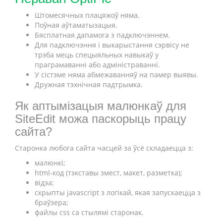
Штомесячных плацяжоў няма.
Поўная аўтаматызацыя.
Бясплатная дапамога з падключэннем.
Для падключэння і выкарыстання сэрвісу не
трэба мець спецыяльных навыкаў у
праграмаванні або адміністраванні.
У сістэме няма абмежаванняў на памер выявы.
Дружная тэхнічная падтрымка.
Як аптымізацыя малюнкаў для
SiteEdit можа паскорыць працу
сайта?
Старонка любога сайта часцей за ўсё складаецца з:
малюнкі;
html-код (тэкставы змест, макет, разметка);
відэа;
скрыпты javascript з логікай, якая запускаецца з
браўзера;
файлы css са стылямі старонак.