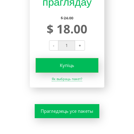
праглядаў
$ 24.00
$ 18.00
-
+
Купіць
Як выбраць пакет?
Прагледзець усе пакеты