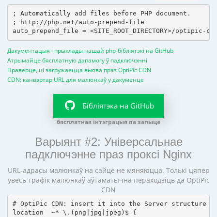
; Automatically add files before PHP document.

; http://php.net/auto-prepend-file

Дакументацыя і прыклады нашай php-бібліятэкі на GitHub
Атрымайце бясплатную дапамогу ў падключэнні
Праверце, ці загружаецца выява праз OptiPic CDN
CDN: канвэртар URL для малюнкаў у дакуменце
Бібліятэка на GitHub
бясплатная інтэграцыя па запыце
Варыянт #2: Універсальнае
падключэнне праз проксі Nginx
URL-адрасы малюнкаў на сайце не мяняюцца. Толькі цяпер
увесь трафік малюнкаў аўтаматычна пераходзіць да OptiPic
CDN
# OptiPic CDN: insert it into the Server structure

location  ~* \.(png|jpg|jpeg)$ {
