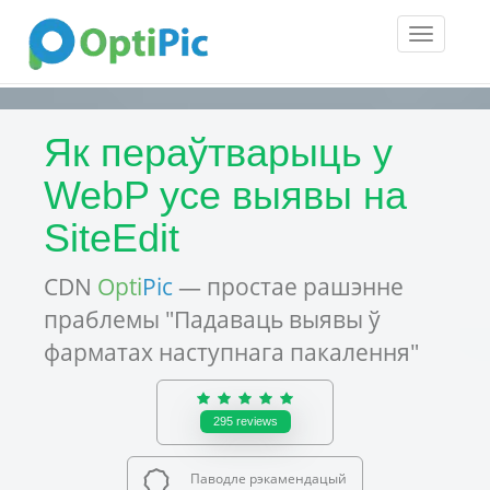
Toggle
navigatio
Як пераўтварыць у
WebP усе выявы на
SiteEdit
CDN
Opti
Pic
— простае рашэнне
праблемы "Падаваць выявы ў
фарматах наступнага пакалення"
295
reviews
Паводле рэкамендацый