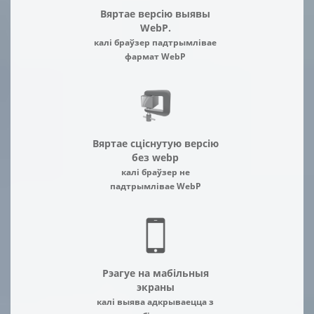
Вяртае версію выявы
WebP.
калі браўзер падтрымлівае
фармат WebP
Вяртае сціснутую версію
без webp
калі браўзер не
падтрымлівае WebP
Рэагуе на мабільныя
экраны
калі выява адкрываецца з