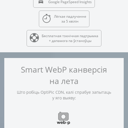
Google PageSpeed Insights
Лёгкае падлучэнне
за 5 хвілін
Бясплатная тэхнічная падтрымка
+ дапамога па ўстаноўцы
Smart WebP канверсія
на лета
Што робіць OptiPic CDN, калі спрабуе запытаць
у яго выяву: