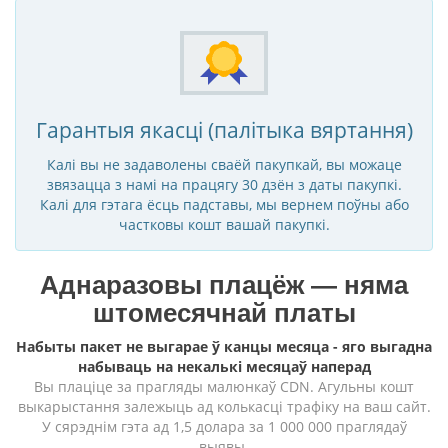
Гарантыя якасці (палітыка вяртання)
Калі вы не задаволены сваёй пакупкай, вы можаце
звязацца з намі на працягу 30 дзён з даты пакупкі.
Калі для гэтага ёсць падставы, мы вернем поўны або
частковы кошт вашай пакупкі.
Аднаразовы плацёж — няма
штомесячнай платы
Набыты пакет не выгарае ў канцы месяца - яго выгадна
набываць на некалькі месяцаў наперад
Вы плаціце за прагляды малюнкаў CDN. Агульны кошт
выкарыстання залежыць ад колькасці трафіку на ваш сайт.
У сярэднім гэта ад 1,5 долара за 1 000 000 праглядаў
выявы.