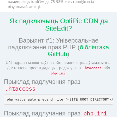
паменшыць іх аб'ём да 75-98%, не страціўшы іх
візуальнай якасці.
Як падключыць OptiPic CDN да
SiteEdit?
Варыянт #1: Універсальнае
падключэнне праз PHP (
бібліятэка
GitHub
)
URL-адрасы малюнкаў на сайце змяняюцца аўтаматычна.
Дастаткова проста дадаць 1 радок у ваш
або
.htaccess
.
php.ini
Прыклад падлучэння праз
.htaccess
Прыклад падлучэння праз
php.ini