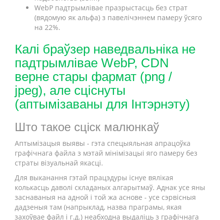
WebP падтрымлівае празрыстасць без страт
(вядомую як альфа) з павелічэннем памеру ўсяго
на 22%.
Калі браўзер наведвальніка не
падтрымлівае WebP, CDN
верне стары фармат (png /
jpeg), але сціснуты
(аптымізаваны для Інтэрнэту)
Што такое сціск малюнкаў
Аптымізацыя выявы - гэта спецыяльная апрацоўка
графічнага файла з мэтай мінімізацыі яго памеру без
страты візуальнай якасці.
Для выканання гэтай працэдуры існуе вялікая
колькасць даволі складаных алгарытмаў. Аднак усе яны
заснаваныя на адной і той жа аснове - усе сэрвісныя
дадзеныя там (напрыклад, назва праграмы, якая
захоўвае файл і г.д.) неабходна выдаліць з графічнага