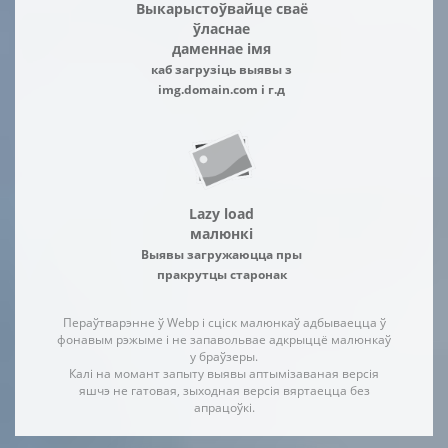
Выкарыстоўвайце сваё
ўласнае
даменнае імя
каб загрузіць выявы з
img.domain.com і г.д
Lazy load
малюнкі
Выявы загружаюцца пры
пракрутцы старонак
Пераўтварэнне ў Webp і сціск малюнкаў адбываецца ў
фонавым рэжыме і не запавольвае адкрыццё малюнкаў
у браўзеры.
Калі на момант запыту выявы аптымізаваная версія
яшчэ не гатовая, зыходная версія вяртаецца без
апрацоўкі.