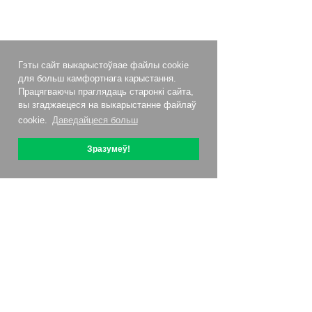
Гэты сайт выкарыстоўвае файлы cookie
для больш камфортнага карыстання.
Працягваючы праглядаць старонкі сайта,
вы згаджаецеся на выкарыстанне файлаў
cookie.
Даведайцеся больш
Зразумеў!
Аб OptiPic
Як пачаць з