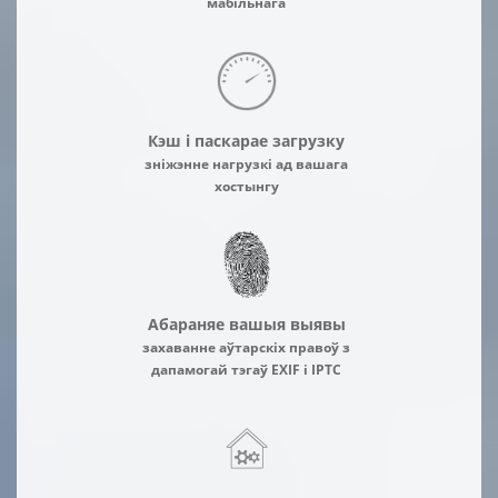
мабільнага
Кэш і паскарае загрузку
зніжэнне нагрузкі ад вашага
хостынгу
Абараняе вашыя выявы
захаванне аўтарскіх правоў з
дапамогай тэгаў EXIF і IPTC