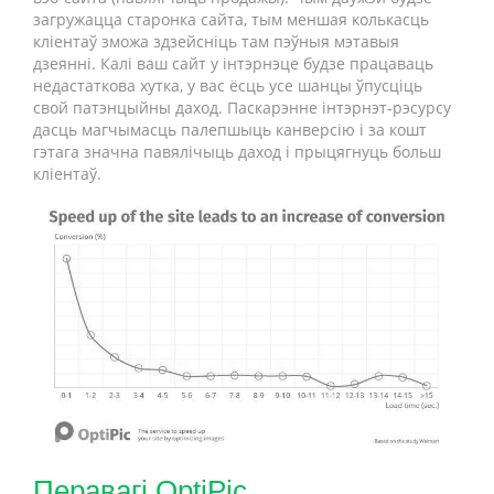
загружацца старонка сайта, тым меншая колькасць
кліентаў зможа здзейсніць там пэўныя мэтавыя
дзеянні. Калі ваш сайт у інтэрнэце будзе працаваць
недастаткова хутка, у вас ёсць усе шанцы ўпусціць
свой патэнцыйны даход. Паскарэнне інтэрнэт-рэсурсу
дасць магчымасць палепшыць канверсію і за кошт
гэтага значна павялічыць даход і прыцягнуць больш
кліентаў.
Перавагі OptiPic