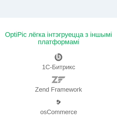
OptiPic лёгка інтэгруецца з іншымі
платформамі
1С-Битрикс
Zend Framework
osCommerce