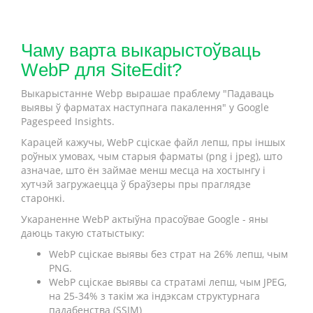
Чаму варта выкарыстоўваць
WebP для SiteEdit?
Выкарыстанне Webp вырашае праблему "Падаваць
выявы ў фарматах наступнага пакалення" у Google
Pagespeed Insights.
Карацей кажучы, WebP сціскае файл лепш, пры іншых
роўных умовах, чым старыя фарматы (png і jpeg), што
азначае, што ён займае менш месца на хостынгу і
хутчэй загружаецца ў браўзеры пры праглядзе
старонкі.
Укараненне WebP актыўна прасоўвае Google - яны
даюць такую статыстыку:
WebP сціскае выявы без страт на 26% лепш, чым
PNG.
WebP сціскае выявы са стратамі лепш, чым JPEG,
на 25-34% з такім жа індэксам структурнага
падабенства (SSIM)