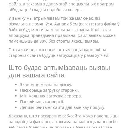
файла, а таксама з дапамогай спецыяльных праграм
аб'яднаць / гладкія падобныя колеры.
У выніку мы атрымліваем той жа малюнак, які
візуальна не змяніўся. Аднак аб'ём (вага) гэтага файла ў
байтах будзе значна меншы за зыходны. Калі гэтая
апрацоўка праведзена правільна, файл выявы можна
паменшыць да 98% без страты якасці выявы.
Гэта азначае, што пасля аптымізацыі карцінкі на
старонках сайта будуць загружацца ў разы хутчэй.
Што будзе аптымізаваць выявы
для вашага сайта
Эканомце месца на дыску.
Паскорыць загрузку старонкі.
Мінімальная загрузка сервера.
Павялічыць канверсіі.
Лепшы рэйтынг сайта для вынікаў пошуку.
Даказана, што паскарэнне вэб-сайта можа палепшыць
паводніцкія фактары, а таксама павялічыць канверсію
вэб-сайта (павялічыць продажы). Чым даўжэй будзе