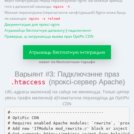
версіі канфігурацыі перад перазагрузкай nginx. Вы можаце зрабіць
гэта з дапамогай каманды
.
nginx -t
Мяккая перазагрузка (перачытанне канфігурацый) Nginx можа быць
па камандзе
nginx -s reload
Дакументацыя для проксі nginx
Атрымайце бясплатную дапамогу ў падключэнні
Праверце, ці загружаецца выява праз OptiPic CDN
Атрымаць бясплатную інтэграцыю
нават па бясплатным тарыфе
Варыянт #3: Падключэнне праз
(проксі-сервер Apache)
.htaccess
URL-адрасы малюнкаў на сайце не мяняюцца. Толькі цяпер
увесь трафік малюнкаў аўтаматычна пераходзіць да OptiPic
CDN
#---------------------------------------

# OptiPic CDN 

# Requires enabled Apache modules: `rewrite`, `proxy_
# Add new 'IfModule mod_rewrite.c' block or inject in
# Get support: https://optipic.io/get-free-help/?cdn=