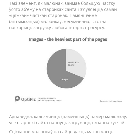
Такі элемент, як малюнак, займае большую частку
ўсяго аб'ёму на старонках сайта і з'яўляецца самай
«цяжкай» часткай старонак. Памяншэнне
(аптымізацыя) малюнкаў, несумненна, істотна
паскорыць загрузку любога інтэрнэт-рэсурсу.
Адпаведна, калі змяніць (паменшыць) памер малюнкаў,
усе старонкі сайта пачнуць загружацца значна хутчэй.
Сцісканне малюнкаў на сайце дасць магчымасць