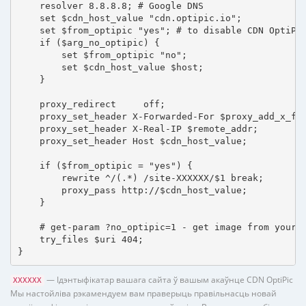
    resolver 8.8.8.8; # Google DNS

    set $cdn_host_value "cdn.optipic.io";

    set $from_optipic "yes"; # to disable CDN OptiPic
    if ($arg_no_optipic) {

        set $from_optipic "no";

        set $cdn_host_value $host;

    }

    proxy_redirect     off;

    proxy_set_header X-Forwarded-For $proxy_add_x_for
    proxy_set_header X-Real-IP $remote_addr;

    proxy_set_header Host $cdn_host_value;

    if ($from_optipic = "yes") {

        rewrite ^/(.*) /site-XXXXXX/$1 break;

        proxy_pass http://$cdn_host_value;

    }

    # get-param ?no_optipic=1 - get image from your h
    try_files $uri 404;

}
— Ідэнтыфікатар вашага сайта ў вашым акаўнце CDN OptiPic
XXXXXX
Мы настойліва рэкамендуем вам праверыць правільнасць новай