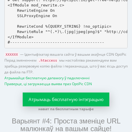
<IfModule mod_rewrite.c>

    RewriteEngine On

    SSLProxyEngine On

    RewriteCond %{QUERY_STRING} !no_optipic=

    RewriteRule "^(.*)\.(jpg|jpeg|png)$" "http://cdn.
</IfModule>

#----------------------------------------
— Ідэнтыфікатар вашага сайта ў вашым акаўнце CDN OptiPic
XXXXXX
Перад змяненнем
мы настойліва рэкамендуем вам
.htaccess
зрабіць рэзервовую копію файла і пераканацца, што ў вас ёсць доступ
да файла па FTP.
Атрымайце бясплатную дапамогу ў падключэнні
Праверце, ці загружаецца выява праз OptiPic CDN
Атрымаць бясплатную інтэграцыю
нават па бясплатным тарыфе
Варыянт #4: Проста зменіце URL
малюнкаў на вашым сайце!