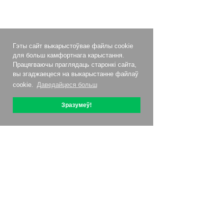
Гэты сайт выкарыстоўвае файлы cookie
для больш камфортнага карыстання.
Працягваючы праглядаць старонкі сайта,
вы згаджаецеся на выкарыстанне файлаў
cookie.
Даведайцеся больш
Зразумеў!
Аб OptiPic
Як пачаць з