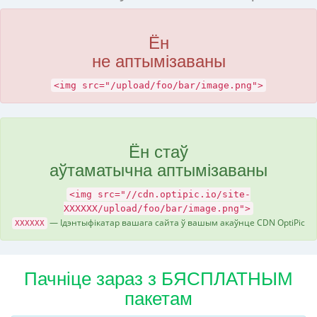
Ён
не аптымізаваны
<img src="/upload/foo/bar/image.png">
Ён стаў
аўтаматычна аптымізаваны
<img src="//cdn.optipic.io/site-
XXXXXX/upload/foo/bar/image.png">
— Ідэнтыфікатар вашага сайта ў вашым акаўнце CDN OptiPic
XXXXXX
Пачніце зараз з БЯСПЛАТНЫМ
пакетам