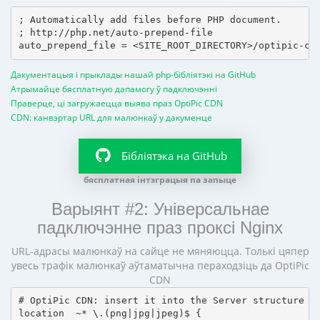
; Automatically add files before PHP document.

; http://php.net/auto-prepend-file

Дакументацыя і прыклады нашай php-бібліятэкі на GitHub
Атрымайце бясплатную дапамогу ў падключэнні
Праверце, ці загружаецца выява праз OptiPic CDN
CDN: канвэртар URL для малюнкаў у дакуменце
Бібліятэка на GitHub
бясплатная інтэграцыя па запыце
Варыянт #2: Універсальнае
падключэнне праз проксі Nginx
URL-адрасы малюнкаў на сайце не мяняюцца. Толькі цяпер
увесь трафік малюнкаў аўтаматычна пераходзіць да OptiPic
CDN
# OptiPic CDN: insert it into the Server structure

location  ~* \.(png|jpg|jpeg)$ {
