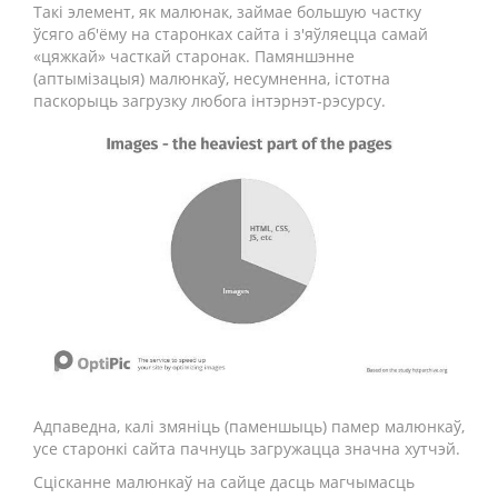
Такі элемент, як малюнак, займае большую частку
ўсяго аб'ёму на старонках сайта і з'яўляецца самай
«цяжкай» часткай старонак. Памяншэнне
(аптымізацыя) малюнкаў, несумненна, істотна
паскорыць загрузку любога інтэрнэт-рэсурсу.
Адпаведна, калі змяніць (паменшыць) памер малюнкаў,
усе старонкі сайта пачнуць загружацца значна хутчэй.
Сцісканне малюнкаў на сайце дасць магчымасць