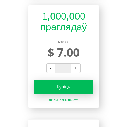
1,000,000
праглядаў
$ 10.00
$ 7.00
-
+
Купіць
Як выбраць пакет?