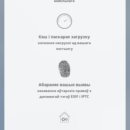
мабільнага
Кэш і паскарае загрузку
зніжэнне нагрузкі ад вашага
хостынгу
Абараняе вашыя выявы
захаванне аўтарскіх правоў з
дапамогай тэгаў EXIF і IPTC