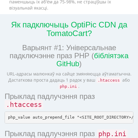
паменшыць іх аб'ём да 75-98%, не страціўшы іх
візуальнай якасці.
Як падключыць OptiPic CDN да
TomatoCart?
Варыянт #1: Універсальнае
падключэнне праз PHP (
бібліятэка
GitHub
)
URL-адрасы малюнкаў на сайце змяняюцца аўтаматычна.
Дастаткова проста дадаць 1 радок у ваш
або
.htaccess
.
php.ini
Прыклад падлучэння праз
.htaccess
Прыклад падлучэння праз
php.ini