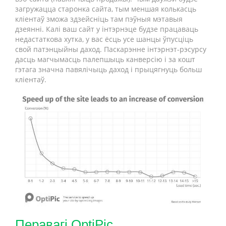
загружацца старонка сайта, тым меншая колькасць
кліентаў зможа здзейсніць там пэўныя мэтавыя
дзеянні. Калі ваш сайт у інтэрнэце будзе працаваць
недастаткова хутка, у вас ёсць усе шанцы ўпусціць
свой патэнцыйны даход. Паскарэнне інтэрнэт-рэсурсу
дасць магчымасць палепшыць канверсію і за кошт
гэтага значна павялічыць даход і прыцягнуць больш
кліентаў.
Перавагі OptiPic