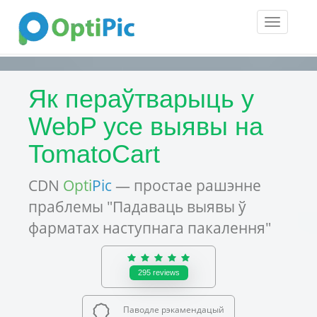
Toggle
navigatio
Як пераўтварыць у
WebP усе выявы на
TomatoCart
CDN
Opti
Pic
— простае рашэнне
праблемы "Падаваць выявы ў
фарматах наступнага пакалення"
295
reviews
Паводле рэкамендацый