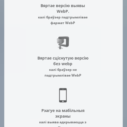
Вяртае версію выявы
WebP.
калі браўзер падтрымлівае
фармат WebP
Вяртае сціснутую версію
без webp
калі браўзер не
падтрымлівае WebP
Рэагуе на мабільныя
экраны
калі выява адкрываецца з