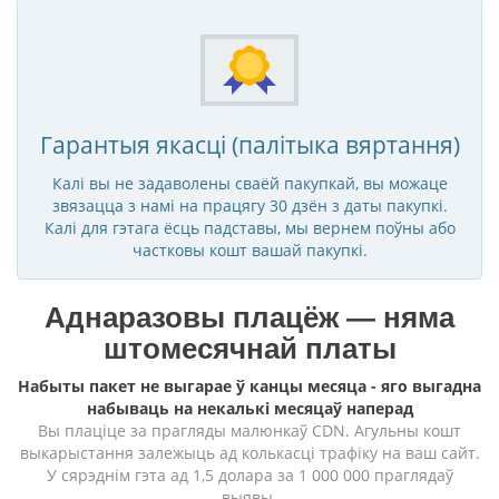
Гарантыя якасці (палітыка вяртання)
Калі вы не задаволены сваёй пакупкай, вы можаце
звязацца з намі на працягу 30 дзён з даты пакупкі.
Калі для гэтага ёсць падставы, мы вернем поўны або
частковы кошт вашай пакупкі.
Аднаразовы плацёж — няма
штомесячнай платы
Набыты пакет не выгарае ў канцы месяца - яго выгадна
набываць на некалькі месяцаў наперад
Вы плаціце за прагляды малюнкаў CDN. Агульны кошт
выкарыстання залежыць ад колькасці трафіку на ваш сайт.
У сярэднім гэта ад 1,5 долара за 1 000 000 праглядаў
выявы.