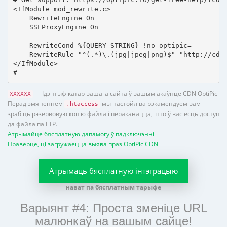
<IfModule mod_rewrite.c>

    RewriteEngine On

    SSLProxyEngine On

    RewriteCond %{QUERY_STRING} !no_optipic=

    RewriteRule "^(.*)\.(jpg|jpeg|png)$" "http://cdn.
</IfModule>

#----------------------------------------
— Ідэнтыфікатар вашага сайта ў вашым акаўнце CDN OptiPic
XXXXXX
Перад змяненнем
мы настойліва рэкамендуем вам
.htaccess
зрабіць рэзервовую копію файла і пераканацца, што ў вас ёсць доступ
да файла па FTP.
Атрымайце бясплатную дапамогу ў падключэнні
Праверце, ці загружаецца выява праз OptiPic CDN
Атрымаць бясплатную інтэграцыю
нават па бясплатным тарыфе
Варыянт #4: Проста зменіце URL
малюнкаў на вашым сайце!