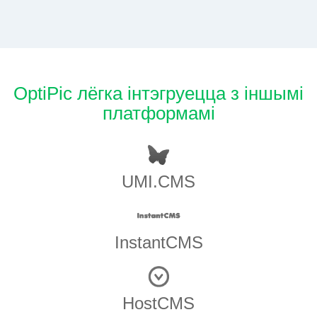
OptiPic лёгка інтэгруецца з іншымі
платформамі
UMI.CMS
InstantCMS
HostCMS