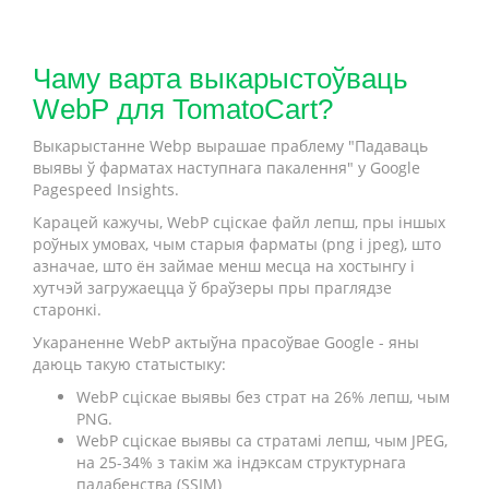
Чаму варта выкарыстоўваць
WebP для TomatoCart?
Выкарыстанне Webp вырашае праблему "Падаваць
выявы ў фарматах наступнага пакалення" у Google
Pagespeed Insights.
Карацей кажучы, WebP сціскае файл лепш, пры іншых
роўных умовах, чым старыя фарматы (png і jpeg), што
азначае, што ён займае менш месца на хостынгу і
хутчэй загружаецца ў браўзеры пры праглядзе
старонкі.
Укараненне WebP актыўна прасоўвае Google - яны
даюць такую статыстыку:
WebP сціскае выявы без страт на 26% лепш, чым
PNG.
WebP сціскае выявы са стратамі лепш, чым JPEG,
на 25-34% з такім жа індэксам структурнага
падабенства (SSIM)