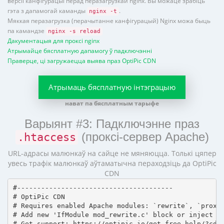
версіі канфігурацыі перад перазагрузкай nginx. Вы можаце зрабіць
гэта з дапамогай каманды
.
nginx -t
Мяккая перазагрузка (перачытанне канфігурацый) Nginx можа быць
па камандзе
nginx -s reload
Дакументацыя для проксі nginx
Атрымайце бясплатную дапамогу ў падключэнні
Праверце, ці загружаецца выява праз OptiPic CDN
Атрымаць бясплатную інтэграцыю
нават па бясплатным тарыфе
Варыянт #3: Падключэнне праз
(проксі-сервер Apache)
.htaccess
URL-адрасы малюнкаў на сайце не мяняюцца. Толькі цяпер
увесь трафік малюнкаў аўтаматычна пераходзіць да OptiPic
CDN
#---------------------------------------

# OptiPic CDN 

# Requires enabled Apache modules: `rewrite`, `proxy_
# Add new 'IfModule mod_rewrite.c' block or inject in
# Get support: https://optipic.io/get-free-help/?cdn=