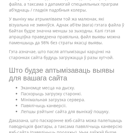
файла, а таксама з дапамогай спецыяльных праграм
аб'яднаць / гладкія падобныя колеры.
У выніку мы атрымліваем той жа малюнак, які
візуальна не змяніўся. Аднак аб'ём (вага) гэтага файла ў
байтах будзе значна меншы за зыходны. Калі гэтая
апрацоўка праведзена правільна, файл выявы можна
паменшыць да 98% без страты якасці выявы.
Гэта азначае, што пасля аптымізацыі карцінкі на
старонках сайта будуць загружацца ў разы хутчэй.
Што будзе аптымізаваць выявы
для вашага сайта
Эканомце месца на дыску.
Паскорыць загрузку старонкі.
Мінімальная загрузка сервера.
Павялічыць канверсіі.
Лепшы рэйтынг сайта для вынікаў пошуку.
Даказана, што паскарэнне вэб-сайта можа палепшыць
паводніцкія фактары, а таксама павялічыць канверсію
вэб-сайта (павялічыць продажы). Чым даўжэй будзе