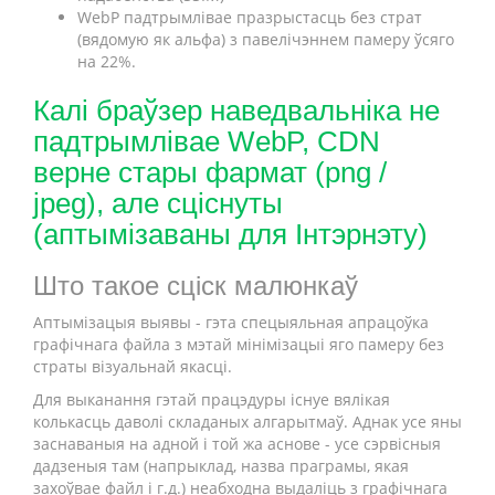
WebP падтрымлівае празрыстасць без страт
(вядомую як альфа) з павелічэннем памеру ўсяго
на 22%.
Калі браўзер наведвальніка не
падтрымлівае WebP, CDN
верне стары фармат (png /
jpeg), але сціснуты
(аптымізаваны для Інтэрнэту)
Што такое сціск малюнкаў
Аптымізацыя выявы - гэта спецыяльная апрацоўка
графічнага файла з мэтай мінімізацыі яго памеру без
страты візуальнай якасці.
Для выканання гэтай працэдуры існуе вялікая
колькасць даволі складаных алгарытмаў. Аднак усе яны
заснаваныя на адной і той жа аснове - усе сэрвісныя
дадзеныя там (напрыклад, назва праграмы, якая
захоўвае файл і г.д.) неабходна выдаліць з графічнага