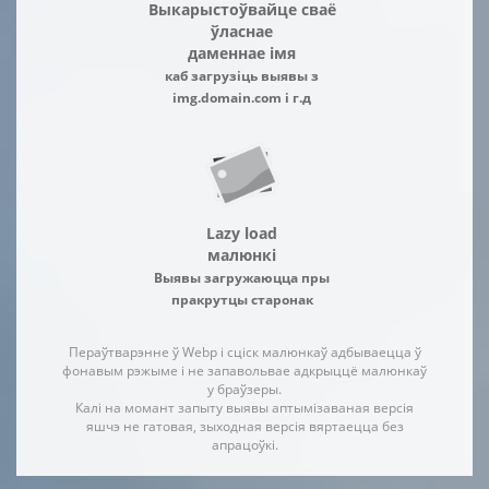
Выкарыстоўвайце сваё
ўласнае
даменнае імя
каб загрузіць выявы з
img.domain.com і г.д
Lazy load
малюнкі
Выявы загружаюцца пры
пракрутцы старонак
Пераўтварэнне ў Webp і сціск малюнкаў адбываецца ў
фонавым рэжыме і не запавольвае адкрыццё малюнкаў
у браўзеры.
Калі на момант запыту выявы аптымізаваная версія
яшчэ не гатовая, зыходная версія вяртаецца без
апрацоўкі.