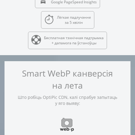
Google PageSpeed Insights
Лёгкае падлучэнне
за 5 хвілін
Бясплатная тэхнічная падтрымка
+ дапамога па ўстаноўцы
Smart WebP канверсія
на лета
Што робіць OptiPic CDN, калі спрабуе запытаць
у яго выяву: