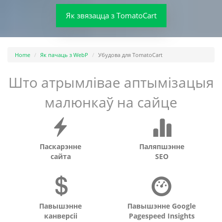
Як звязацца з TomatoCart
Home
Як пачаць з WebP
Убудова для TomatoCart
Што атрымлівае аптымізацыя
малюнкаў на сайце
Паскарэнне
Паляпшэнне
сайта
SEO
Павышэнне
Павышэнне Google
канверсіі
Pagespeed Insights