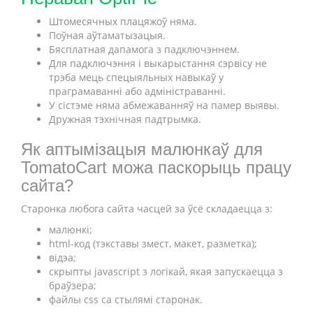
Штомесячных плацяжоў няма.
Поўная аўтаматызацыя.
Бясплатная дапамога з падключэннем.
Для падключэння і выкарыстання сэрвісу не
трэба мець спецыяльных навыкаў у
праграмаванні або адміністраванні.
У сістэме няма абмежаванняў на памер выявы.
Дружная тэхнічная падтрымка.
Як аптымізацыя малюнкаў для
TomatoCart можа паскорыць працу
сайта?
Старонка любога сайта часцей за ўсё складаецца з:
малюнкі;
html-код (тэкставы змест, макет, разметка);
відэа;
скрыпты javascript з логікай, якая запускаецца з
браўзера;
файлы css са стылямі старонак.