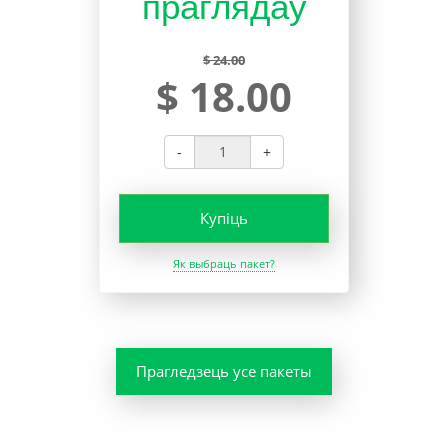
праглядаў
$ 24.00
$ 18.00
-
+
Купіць
Як выбраць пакет?
Прагледзець усе пакеты