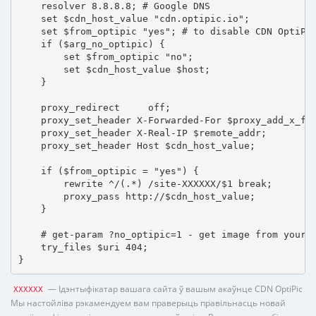
    resolver 8.8.8.8; # Google DNS

    set $cdn_host_value "cdn.optipic.io";

    set $from_optipic "yes"; # to disable CDN OptiPic
    if ($arg_no_optipic) {

        set $from_optipic "no";

        set $cdn_host_value $host;

    }

    proxy_redirect     off;

    proxy_set_header X-Forwarded-For $proxy_add_x_for
    proxy_set_header X-Real-IP $remote_addr;

    proxy_set_header Host $cdn_host_value;

    if ($from_optipic = "yes") {

        rewrite ^/(.*) /site-XXXXXX/$1 break;

        proxy_pass http://$cdn_host_value;

    }

    # get-param ?no_optipic=1 - get image from your h
    try_files $uri 404;

}
— Ідэнтыфікатар вашага сайта ў вашым акаўнце CDN OptiPic
XXXXXX
Мы настойліва рэкамендуем вам праверыць правільнасць новай