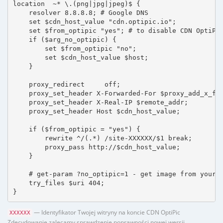
location  ~* \.(png|jpg|jpeg)$ {

    resolver 8.8.8.8; # Google DNS

    set $cdn_host_value "cdn.optipic.io";

    set $from_optipic "yes"; # to disable CDN OptiPic
    if ($arg_no_optipic) {

        set $from_optipic "no";

        set $cdn_host_value $host;

    }

    proxy_redirect     off;

    proxy_set_header X-Forwarded-For $proxy_add_x_for
    proxy_set_header X-Real-IP $remote_addr;

    proxy_set_header Host $cdn_host_value;

    if ($from_optipic = "yes") {

        rewrite ^/(.*) /site-XXXXXX/$1 break;

        proxy_pass http://$cdn_host_value;

    }

    # get-param ?no_optipic=1 - get image from your h
    try_files $uri 404;

}
— Identyfikator Twojej witryny na koncie CDN OptiPic
XXXXXX
Zdecydowanie zalecamy sprawdzenie poprawności nowej wersji