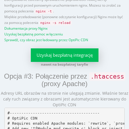
konfiguracji przed ponownym uruchomieniem nginx. Możesz to zrobić za
pomocą polecenia
.
nginx -t
Miękkie przeładowanie (ponowne odczytanie konfiguracji) Nginx może być
za pomocą polecenia
nginx -s reload
Dokumentacja proxy Nginx
Uzyskaj bezpłatną pomoc w łączeniu
Sprawdź, czy obraz jest ładowany przez OptiPic CDN
Uzyskaj bezpłatną integrację
nawet na bezpłatnej taryfie
Opcja #3: Połączenie przez
.htaccess
(proxy Apache)
Adresy URL obrazów na stronie nie ulegają zmianie. Właśnie teraz
cały ruch związany z obrazami jest automatycznie kierowany do
OptiPic CDN
#---------------------------------------

# OptiPic CDN 

# Requires enabled Apache modules: `rewrite`, `proxy_
# Add new 'IfModule mod_rewrite.c' block or inject in