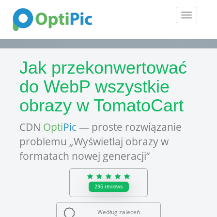
Toggle
navigatio
Jak przekonwertować
do WebP wszystkie
obrazy w TomatoCart
CDN
Opti
Pic
— proste rozwiązanie
problemu „Wyświetlaj obrazy w
formatach nowej generacji”
295
reviews
Według zaleceń