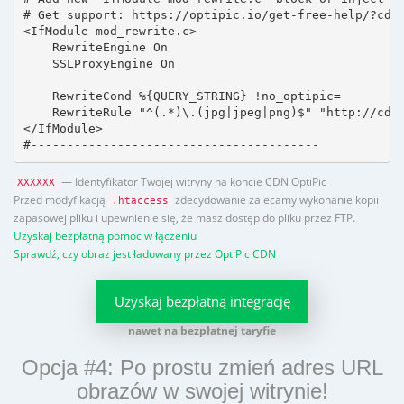
# Get support: https://optipic.io/get-free-help/?cdn=
<IfModule mod_rewrite.c>

    RewriteEngine On

    SSLProxyEngine On

    RewriteCond %{QUERY_STRING} !no_optipic=

    RewriteRule "^(.*)\.(jpg|jpeg|png)$" "http://cdn.
</IfModule>

#----------------------------------------
— Identyfikator Twojej witryny na koncie CDN OptiPic
XXXXXX
Przed modyfikacją
zdecydowanie zalecamy wykonanie kopii
.htaccess
zapasowej pliku i upewnienie się, że masz dostęp do pliku przez FTP.
Uzyskaj bezpłatną pomoc w łączeniu
Sprawdź, czy obraz jest ładowany przez OptiPic CDN
Uzyskaj bezpłatną integrację
nawet na bezpłatnej taryfie
Opcja #4: Po prostu zmień adres URL
obrazów w swojej witrynie!