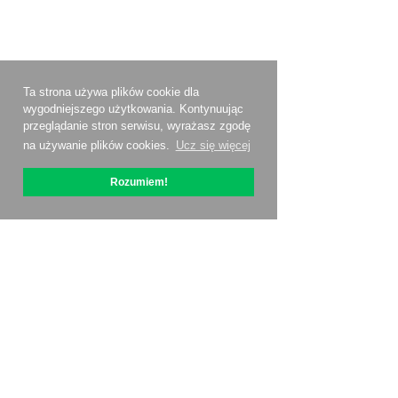
Ta strona używa plików cookie dla
wygodniejszego użytkowania. Kontynuując
przeglądanie stron serwisu, wyrażasz zgodę
na używanie plików cookies.
Ucz się więcej
Rozumiem!
O OptiPic
Jak zacząć od
Ceny