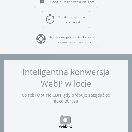
Google PageSpeed Insights
Proste połączenie
w 5 minut
Bezpłatna pomoc techniczna
+ pomoc przy instalacji
Inteligentna konwersja
WebP w locie
Co robi OptiPic CDN, gdy próbuje zażądać od
niego obrazu: