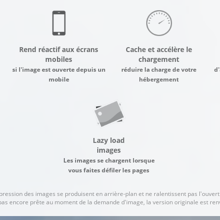
Rend réactif aux écrans
Cache et accélère le
mobiles
chargement
si l'image est ouverte depuis un
réduire la charge de votre
d'
mobile
hébergement
Lazy load
images
Les images se chargent lorsque
vous faites défiler les pages
ression des images se produisent en arrière-plan et ne ralentissent pas l'ouvert
t pas encore prête au moment de la demande d'image, la version originale est re