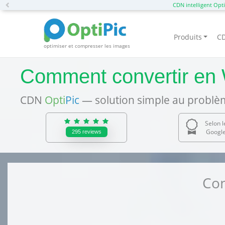
Previous
CDN intelligent Opti
Produits
CD
optimiser et compresser les images
Comment convertir en 
CDN
Opti
Pic
— solution simple au problèm
Selon 
Google
295
reviews
Con