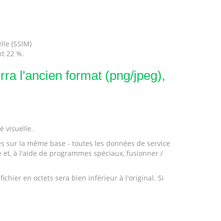
lle (SSIM)
t 22 %.
ra l'ancien format (png/jpeg),
é visuelle.
és sur la même base - toutes les données de service
 et, à l'aide de programmes spéciaux, fusionner /
ier en octets sera bien inférieur à l'original. Si