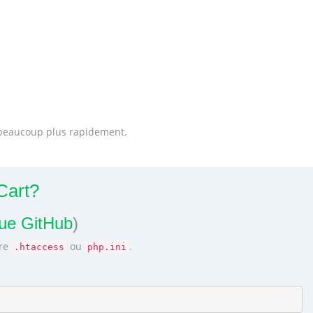
r beaucoup plus rapidement.
Cart?
que GitHub
)
tre
ou
.
.htaccess
php.ini