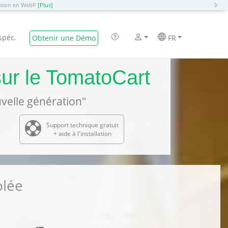
N
ersion en WebP
[Plus]
spéc.
Obtenir une Démo
FR
ur le TomatoCart
velle génération"
Support technique gratuit
+ aide à l'installation
olée