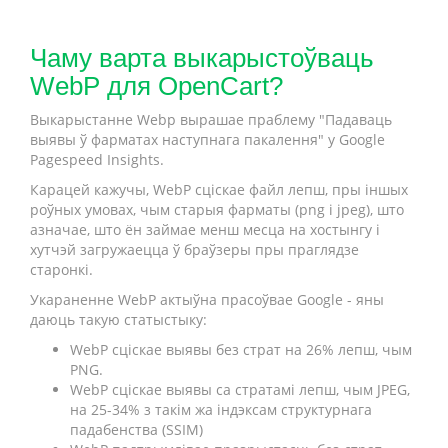
Чаму варта выкарыстоўваць
WebP для OpenCart?
Выкарыстанне Webp вырашае праблему "Падаваць
выявы ў фарматах наступнага пакалення" у Google
Pagespeed Insights.
Карацей кажучы, WebP сціскае файл лепш, пры іншых
роўных умовах, чым старыя фарматы (png і jpeg), што
азначае, што ён займае менш месца на хостынгу і
хутчэй загружаецца ў браўзеры пры праглядзе
старонкі.
Укараненне WebP актыўна прасоўвае Google - яны
даюць такую статыстыку:
WebP сціскае выявы без страт на 26% лепш, чым
PNG.
WebP сціскае выявы са стратамі лепш, чым JPEG,
на 25-34% з такім жа індэксам структурнага
падабенства (SSIM)