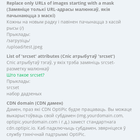
Replace only URLs of images starting with a mask
(Замяніце толькі URL-адрасы малюнкаў, якія
пачынаюцца з маскі)
Кожны на новым радку і павінен пачынацца з касой
рысы (/)
Прыклады:
/загрузіць/
/upload/test.jpeg
List of 'srcset' attributes (Спіс атрыбутаў 'srcset')
Спіс атрыбутаў тэгаў, у якіх трэба замяніць srcset-
разметку малюнкаў
Што такое srcset?
Прыклады:
srcset
набор дадзеных
CDN domain (CDN дамен)
Дамен, праз які CDN OptiPic будзе працаваць. Вы можаце
выкарыстоўваць свой субдамен (img.yourdomain.com,
optipic.yourdomain.com і г.д.) замест стандартнага
cdn.optipic.io. Каб падключыць субдамен, звярніцеся ў
службу тэхнічнай падтрымкі OptiPic.