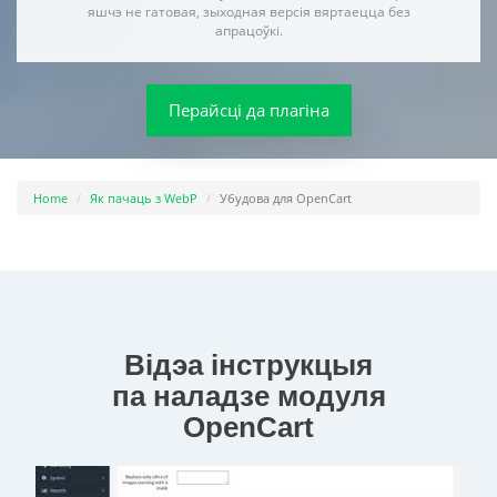
яшчэ не гатовая, зыходная версія вяртаецца без
апрацоўкі.
Перайсці да плагіна
Home
Як пачаць з WebP
Убудова для OpenCart
Відэа інструкцыя
па наладзе модуля
OpenCart