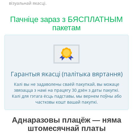
візуальнай якасці.
Пачніце зараз з БЯСПЛАТНЫМ
пакетам
Гарантыя якасці (палітыка вяртання)
Калі вы не задаволены сваёй пакупкай, вы можаце
звязацца з намі на працягу 30 дзён з даты пакупкі.
Калі для гэтага ёсць падставы, мы вернем поўны або
частковы кошт вашай пакупкі.
Аднаразовы плацёж — няма
штомесячнай платы