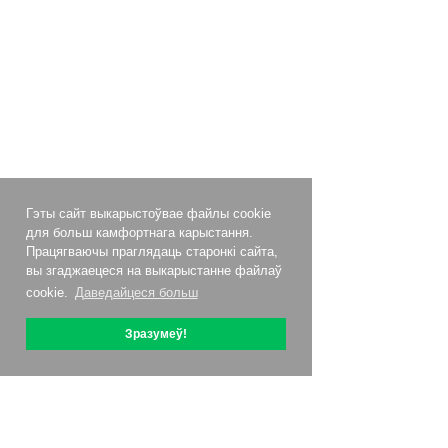
Гэты сайт выкарыстоўвае файлы cookie
для больш камфортнага карыстання.
Працягваючы праглядаць старонкі сайта,
вы згаджаецеся на выкарыстанне файлаў
cookie.
Даведайцеся больш
Зразумеў!