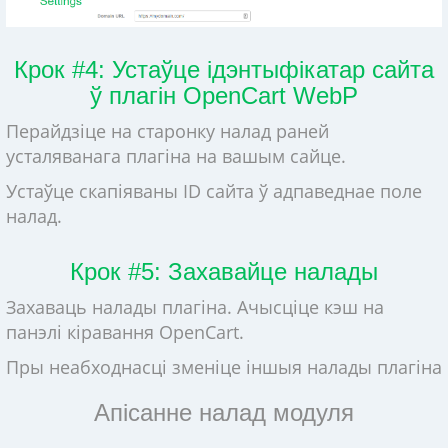
Крок #4: Устаўце ідэнтыфікатар сайта
ў плагін OpenCart WebP
Перайдзіце на старонку налад раней
усталяванага плагіна на вашым сайце.
Устаўце скапіяваны ID сайта ў адпаведнае поле
налад.
Крок #5: Захавайце налады
Захаваць налады плагіна. Ачысціце кэш на
панэлі кіравання OpenCart.
Пры неабходнасці зменіце іншыя налады плагіна
Апісанне налад модуля