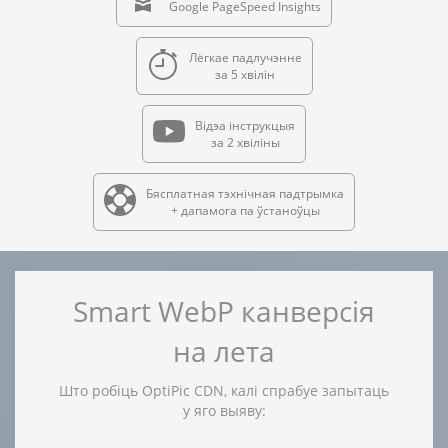
Google PageSpeed Insights
Лёгкае падлучэнне
за 5 хвілін
Відэа інструкцыя
за 2 хвіліны
Бясплатная тэхнічная падтрымка
+ дапамога па ўстаноўцы
Smart WebP канверсія
на лета
Што робіць OptiPic CDN, калі спрабуе запытаць
у яго выяву: