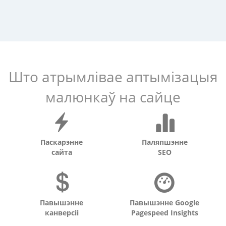
Што атрымлівае аптымізацыя
малюнкаў на сайце
Паскарэнне
Паляпшэнне
сайта
SEO
Павышэнне
Павышэнне Google
канверсіі
Pagespeed Insights