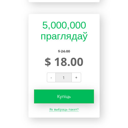
5,000,000
праглядаў
$ 24.00
$ 18.00
-
+
Купіць
Як выбраць пакет?