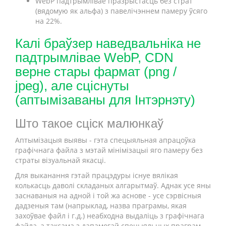
WebP падтрымлівае празрыстасць без страт
(вядомую як альфа) з павелічэннем памеру ўсяго
на 22%.
Калі браўзер наведвальніка не
падтрымлівае WebP, CDN
верне стары фармат (png /
jpeg), але сціснуты
(аптымізаваны для Інтэрнэту)
Што такое сціск малюнкаў
Аптымізацыя выявы - гэта спецыяльная апрацоўка
графічнага файла з мэтай мінімізацыі яго памеру без
страты візуальнай якасці.
Для выканання гэтай працэдуры існуе вялікая
колькасць даволі складаных алгарытмаў. Аднак усе яны
заснаваныя на адной і той жа аснове - усе сэрвісныя
дадзеныя там (напрыклад, назва праграмы, якая
захоўвае файл і г.д.) неабходна выдаліць з графічнага
файла, а таксама з дапамогай спецыяльных праграм