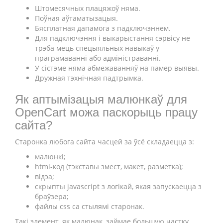
Штомесячных плацяжоў няма.
Поўная аўтаматызацыя.
Бясплатная дапамога з падключэннем.
Для падключэння і выкарыстання сэрвісу не
трэба мець спецыяльных навыкаў у
праграмаванні або адміністраванні.
У сістэме няма абмежаванняў на памер выявы.
Дружная тэхнічная падтрымка.
Як аптымізацыя малюнкаў для
OpenCart можа паскорыць працу
сайта?
Старонка любога сайта часцей за ўсё складаецца з:
малюнкі;
html-код (тэкставы змест, макет, разметка);
відэа;
скрыпты javascript з логікай, якая запускаецца з
браўзера;
файлы css са стылямі старонак.
Такі элемент, як малюнак, займае большую частку