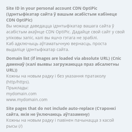
Site ID in your personal account CDN OptiPic
(Ідэнтыфікатар сайта ў вашым асабістым кабінеце
CDN OptiPic)
Вы можаце даведацца ідэнтыфікатар вашага сайта ў
асабістым акаўнце CDN OptiPic. Дадайце свой сайт у свой
уліковы запіс, калі вы яшчэ гэтага не зрабілі.
Каб адключыць аўтаматычную вернасць, проста
выдаліце ідэнтыфікатар сайта.
Domain list (if images are loaded via absolute URL) (Спіс
даменаў (калі выявы загружаюцца праз абсалютны
URL))
Кожны на новым радку і без указання пратаколу
(http/https).
Прыклады:
mydomain.com
www.mydomain.com
Site pages that do not include auto-replace (Старонкі
сайта, якія не ўключаюць аўтазамену)
Кожны на новым радку і павінен пачынацца з касой
рысы (/)