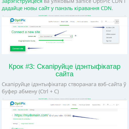
Зарэгіструйцеся
ва ўліковым запісе OptiPic CDN і
дадайце новы сайт у панэль кіравання CDN
.
Крок #3: Скапіруйце ідэнтыфікатар
сайта
Скапіруйце ідэнтыфікатар створанага вэб-сайта ў
буфер абмену (Ctrl + C)