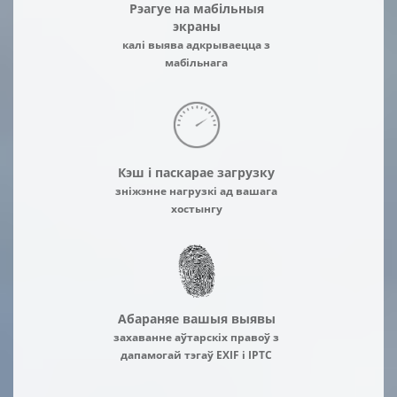
Рэагуе на мабільныя
экраны
калі выява адкрываецца з
мабільнага
Кэш і паскарае загрузку
зніжэнне нагрузкі ад вашага
хостынгу
Абараняе вашыя выявы
захаванне аўтарскіх правоў з
дапамогай тэгаў EXIF і IPTC