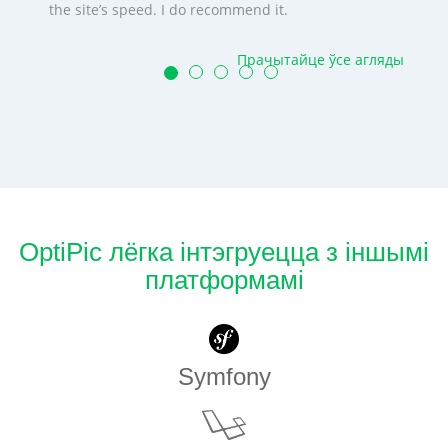
the site’s speed. I do recommend it.
Прачытайце ўсе агляды
OptiPic лёгка інтэгруецца з іншымі
платформамі
Symfony