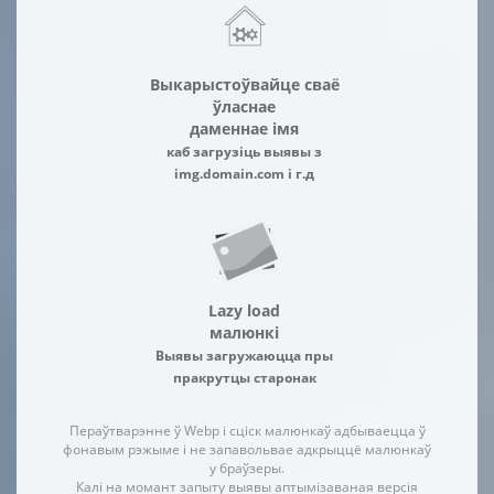
Выкарыстоўвайце сваё
ўласнае
даменнае імя
каб загрузіць выявы з
img.domain.com і г.д
Lazy load
малюнкі
Выявы загружаюцца пры
пракрутцы старонак
Пераўтварэнне ў Webp і сціск малюнкаў адбываецца ў
фонавым рэжыме і не запавольвае адкрыццё малюнкаў
у браўзеры.
Калі на момант запыту выявы аптымізаваная версія