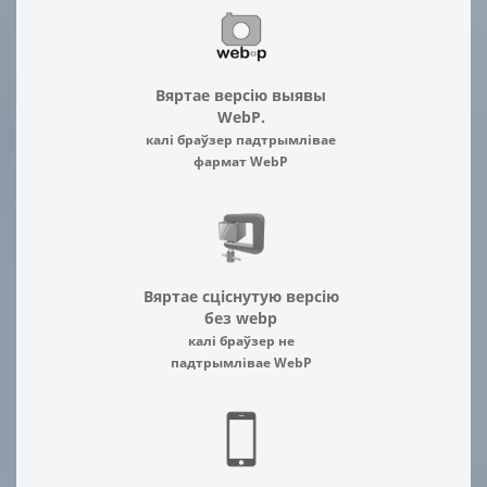
Вяртае версію выявы
WebP.
калі браўзер падтрымлівае
фармат WebP
Вяртае сціснутую версію
без webp
калі браўзер не
падтрымлівае WebP