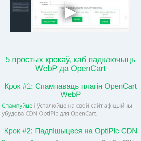
5 простых крокаў, каб падключыць
WebP да OpenCart
Крок #1: Спампаваць плагін OpenCart
WebP
Спампуйце
і ўсталюйце на свой сайт афіцыйны
убудова CDN OptiPic для OpenCart.
Крок #2: Падпішыцеся на OptiPic CDN