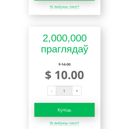
Як выбраць пакет?
2,000,000
праглядаў
$ 14.00
$ 10.00
-
+
Купіць
Як выбраць пакет?