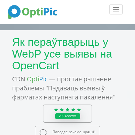
Toggle
navigatio
Як пераўтварыць у
WebP усе выявы на
OpenCart
CDN
Opti
Pic
— простае рашэнне
праблемы "Падаваць выявы ў
фарматах наступнага пакалення"
295
reviews
Паводле рэкамендацый