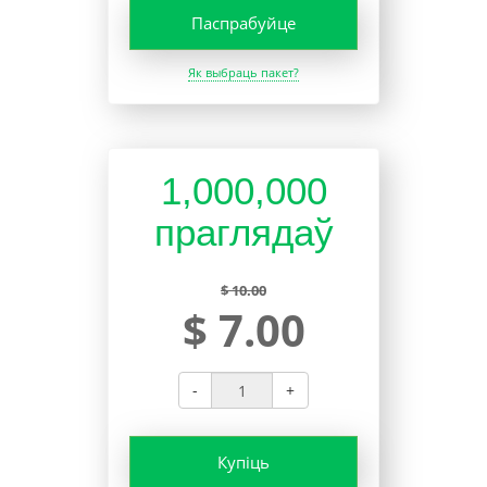
Паспрабуйце
Як выбраць пакет?
1,000,000
праглядаў
$ 10.00
$ 7.00
-
+
Купіць