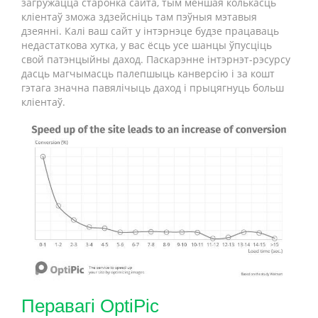
загружацца старонка сайта, тым меншая колькасць
кліентаў зможа здзейсніць там пэўныя мэтавыя
дзеянні. Калі ваш сайт у інтэрнэце будзе працаваць
недастаткова хутка, у вас ёсць усе шанцы ўпусціць
свой патэнцыйны даход. Паскарэнне інтэрнэт-рэсурсу
дасць магчымасць палепшыць канверсію і за кошт
гэтага значна павялічыць даход і прыцягнуць больш
кліентаў.
Перавагі OptiPic