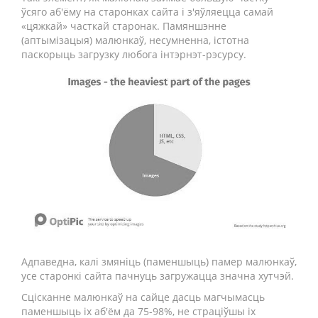
ўсяго аб'ёму на старонках сайта і з'яўляецца самай
«цяжкай» часткай старонак. Памяншэнне
(аптымізацыя) малюнкаў, несумненна, істотна
паскорыць загрузку любога інтэрнэт-рэсурсу.
Адпаведна, калі змяніць (паменшыць) памер малюнкаў,
усе старонкі сайта пачнуць загружацца значна хутчэй.
Сцісканне малюнкаў на сайце дасць магчымасць
паменшыць іх аб'ём да 75-98%, не страціўшы іх