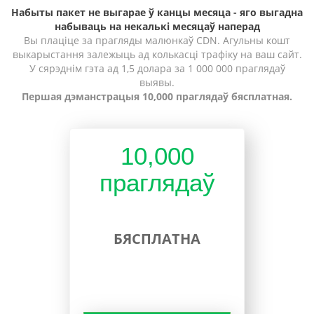
Набыты пакет не выгарае ў канцы месяца - яго выгадна
набываць на некалькі месяцаў наперад
Вы плаціце за прагляды малюнкаў CDN. Агульны кошт
выкарыстання залежыць ад колькасці трафіку на ваш сайт.
У сярэднім гэта ад 1,5 долара за 1 000 000 праглядаў
выявы.
Першая дэманстрацыя 10,000 праглядаў бясплатная.
10,000
праглядаў
БЯСПЛАТНА