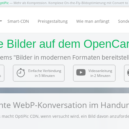
ptiPic
— Mehr als Kompression. Komplexe On-the-Fly-Bildoptimierung mit Convert t
Smart-CDN
Preisgestaltung
Wie man anfängt
Sond
le Bilder auf dem OpenCa
ems "Bilder in modernen Formaten bereitstel
Einfache Verbindung
Videoanleitung
s
in 5 Minuten
in 2 Minuten
gente WebP-Konversation im Hand
 macht OptiPic CDN, wenn versucht wird, ein Bild davon anzuforde