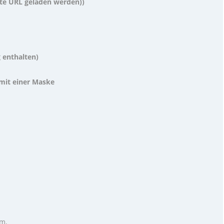
ute URL geladen werden))
g enthalten)
 mit einer Maske
m,