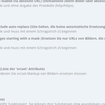
re loaded via absolute URL) (Domainliste (wenn Bilder über absol
ile und ohne Angabe des Protokolls (http/https).
clude auto-replace (Site-Seiten, die keine automatische Ersetzun
ile und muss mit einem Schrägstrich (/) beginnen
ges starting with a mask (Ersetzen Sie nur URLs von Bildern, die
ile und muss mit einem Schrägstrich (/) beginnen
 (Liste der 'srcset'-Attribute)
in denen Sie srcset-Markup von Bildern ersetzen müssen
ne)
iPic funktioniert. Sie können Ihre Subdomain (img.yourdomain.co