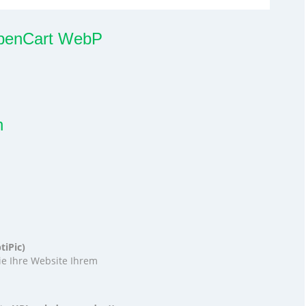
 OpenCart WebP
n
tiPic)
ie Ihre Website Ihrem