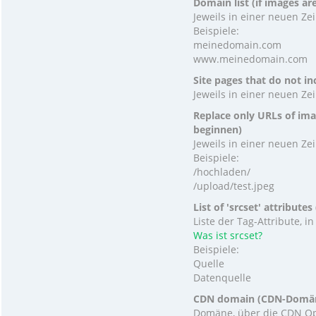
Domain list (if images a
Jeweils in einer neuen Ze
Beispiele:
meinedomain.com
www.meinedomain.com
Site pages that do not in
Jeweils in einer neuen Ze
Replace only URLs of ima
beginnen)
Jeweils in einer neuen Ze
Beispiele:
/hochladen/
/upload/test.jpeg
List of 'srcset' attributes
Liste der Tag-Attribute, 
Was ist srcset?
Beispiele:
Quelle
Datenquelle
CDN domain (CDN-Domä
Domäne, über die CDN Opt