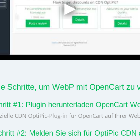
he Schritte, um WebP mit OpenCart zu 
hritt #1: Plugin herunterladen OpenCart W
izielle CDN OptiPic-Plug-in für OpenCart auf Ihrer Web
hritt #2: Melden Sie sich für OptiPic CDN