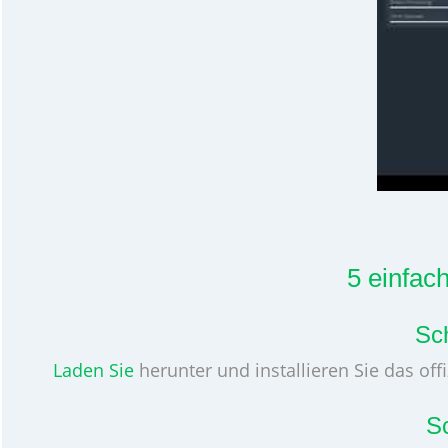
5 einfac
Sc
Laden Sie
herunter und installieren Sie das off
Sc