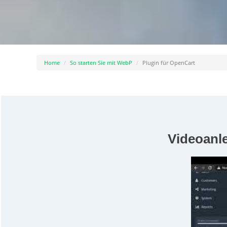
Home
So starten Sie mit WebP
Plugin für OpenCart
Videoanl