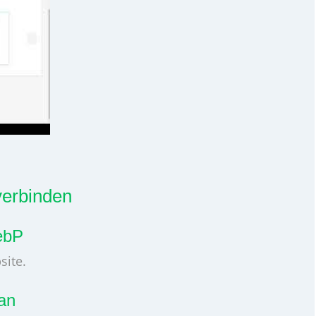
verbinden
ebP
site.
 an