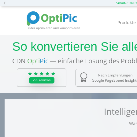
Previous
Smart-CDN O
Produkte
Bilder optimieren und komprimieren
So konvertieren Sie al
CDN
Opti
Pic
— einfache Lösung des Probl
Nach Empfehlungen
Google PageSpeed Insight
295
reviews
Intelli
Was