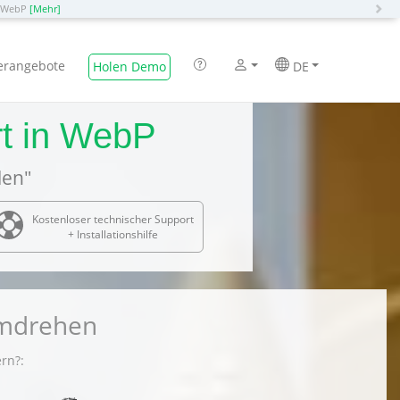
N
o WebP
[Mehr]
erangebote
Holen Demo
DE
rt in WebP
len"
Kostenloser technischer Support
+ Installationshilfe
umdrehen
rn?: