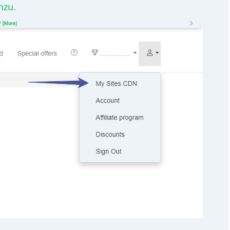
nzu
.