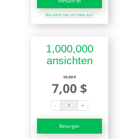
Versuch es
Wie wählt man ein Paket aus?
1,000,000
ansichten
10,00 $
7,00 $
-
+
Besorgen