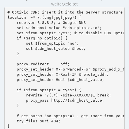
weitergeleitet
# OptiPic CDN: insert it into the Server structure

location  ~* \.(png|jpg|jpeg)$ {

    resolver 8.8.8.8; # Google DNS

    set $cdn_host_value "cdn.optipic.io";

    set $from_optipic "yes"; # to disable CDN OptiPic
    if ($arg_no_optipic) {

        set $from_optipic "no";

        set $cdn_host_value $host;

    }

    proxy_redirect     off;

    proxy_set_header X-Forwarded-For $proxy_add_x_for
    proxy_set_header X-Real-IP $remote_addr;

    proxy_set_header Host $cdn_host_value;

    if ($from_optipic = "yes") {

        rewrite ^/(.*) /site-XXXXXX/$1 break;

        proxy_pass http://$cdn_host_value;

    }

    # get-param ?no_optipic=1 - get image from your h
    try_files $uri 404;

}