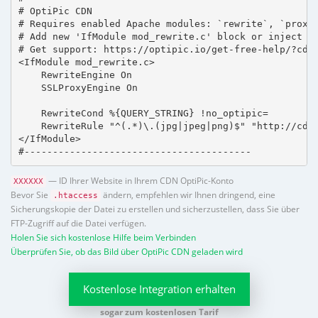
# OptiPic CDN 

# Requires enabled Apache modules: `rewrite`, `proxy_
# Add new 'IfModule mod_rewrite.c' block or inject in
# Get support: https://optipic.io/get-free-help/?cdn=
<IfModule mod_rewrite.c>

    RewriteEngine On

    SSLProxyEngine On

    RewriteCond %{QUERY_STRING} !no_optipic=

    RewriteRule "^(.*)\.(jpg|jpeg|png)$" "http://cdn.
</IfModule>

#----------------------------------------
— ID Ihrer Website in Ihrem CDN OptiPic-Konto
XXXXXX
Bevor Sie
ändern, empfehlen wir Ihnen dringend, eine
.htaccess
Sicherungskopie der Datei zu erstellen und sicherzustellen, dass Sie über
FTP-Zugriff auf die Datei verfügen.
Holen Sie sich kostenlose Hilfe beim Verbinden
Überprüfen Sie, ob das Bild über OptiPic CDN geladen wird
Kostenlose Integration erhalten
sogar zum kostenlosen Tarif