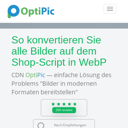
Toggle
navigatio
So konvertieren Sie
alle Bilder auf dem
Shop-Script in WebP
CDN
Opti
Pic
— einfache Lösung des
Problems "Bilder in modernen
Formaten bereitstellen"
295
reviews
Nach Empfehlungen