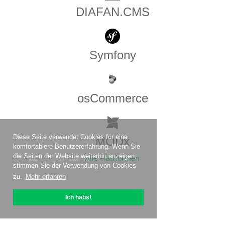
DIAFAN.CMS
Symfony
osCommerce
Diese Seite verwendet Cookies für eine
MODx
komfortablere Benutzererfahrung. Wenn Sie
die Seiten der Website weiterhin anzeigen,
Alle Plattformen
stimmen Sie der Verwendung von Cookies
zu.
Mehr erfahren
Ich habs!