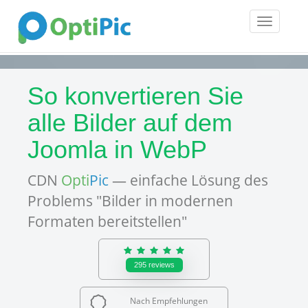
Toggle
navigatio
So konvertieren Sie
alle Bilder auf dem
Joomla in WebP
CDN
Opti
Pic
— einfache Lösung des
Problems "Bilder in modernen
Formaten bereitstellen"
295
reviews
Nach Empfehlungen