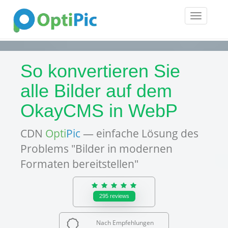
Toggle
navigatio
So konvertieren Sie
alle Bilder auf dem
OkayCMS in WebP
CDN
Opti
Pic
— einfache Lösung des
Problems "Bilder in modernen
Formaten bereitstellen"
295
reviews
Nach Empfehlungen