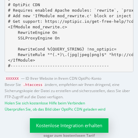
# OptiPic CDN 

# Requires enabled Apache modules: `rewrite`, `proxy_
# Add new 'IfModule mod_rewrite.c' block or inject in
# Get support: https://optipic.io/get-free-help/?cdn=
<IfModule mod_rewrite.c>

    RewriteEngine On

    SSLProxyEngine On

    RewriteCond %{QUERY_STRING} !no_optipic=

    RewriteRule "^(.*)\.(jpg|jpeg|png)$" "http://cdn.
</IfModule>

#----------------------------------------
— ID Ihrer Website in Ihrem CDN OptiPic-Konto
XXXXXX
Bevor Sie
ändern, empfehlen wir Ihnen dringend, eine
.htaccess
Sicherungskopie der Datei zu erstellen und sicherzustellen, dass Sie über
FTP-Zugriff auf die Datei verfügen.
Holen Sie sich kostenlose Hilfe beim Verbinden
Überprüfen Sie, ob das Bild über OptiPic CDN geladen wird
Kostenlose Integration erhalten
sogar zum kostenlosen Tarif