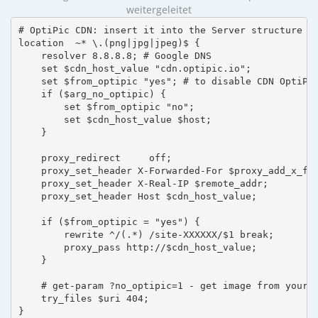
weitergeleitet
# OptiPic CDN: insert it into the Server structure

location  ~* \.(png|jpg|jpeg)$ {

    resolver 8.8.8.8; # Google DNS

    set $cdn_host_value "cdn.optipic.io";

    set $from_optipic "yes"; # to disable CDN OptiPic
    if ($arg_no_optipic) {

        set $from_optipic "no";

        set $cdn_host_value $host;

    }

    proxy_redirect     off;

    proxy_set_header X-Forwarded-For $proxy_add_x_for
    proxy_set_header X-Real-IP $remote_addr;

    proxy_set_header Host $cdn_host_value;

    if ($from_optipic = "yes") {

        rewrite ^/(.*) /site-XXXXXX/$1 break;

        proxy_pass http://$cdn_host_value;

    }

    # get-param ?no_optipic=1 - get image from your h
    try_files $uri 404;

}