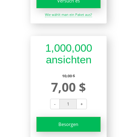
Versuch es
Wie wählt man ein Paket aus?
1,000,000
ansichten
10,00 $
7,00 $
-
+
Besorgen