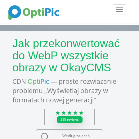
Toggle
navigatio
Jak przekonwertować
do WebP wszystkie
obrazy w OkayCMS
CDN
Opti
Pic
— proste rozwiązanie
problemu „Wyświetlaj obrazy w
formatach nowej generacji”
295
reviews
Według zaleceń