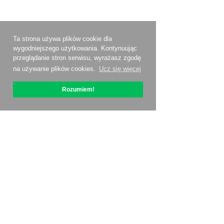
Ta strona używa plików cookie dla
wygodniejszego użytkowania. Kontynuując
przeglądanie stron serwisu, wyrażasz zgodę
na używanie plików cookies.
Ucz się więcej
Rozumiem!
O OptiPic
Jak zacząć od
Ceny