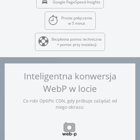
Google PageSpeed Insights
Proste połączenie
w 5 minut
Bezpłatna pomoc techniczna
+ pomoc przy instalacji
Inteligentna konwersja
WebP w locie
Co robi OptiPic CDN, gdy próbuje zażądać od
niego obrazu: