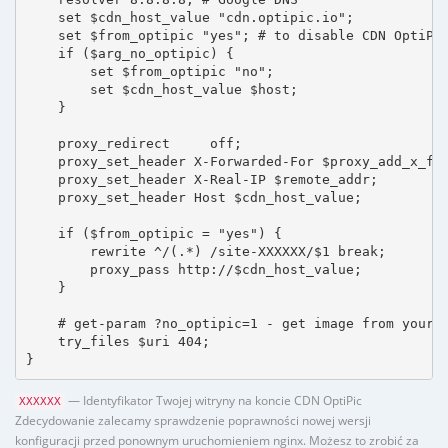
    set $cdn_host_value "cdn.optipic.io";

    set $from_optipic "yes"; # to disable CDN OptiPic
    if ($arg_no_optipic) {

        set $from_optipic "no";

        set $cdn_host_value $host;

    }

    proxy_redirect     off;

    proxy_set_header X-Forwarded-For $proxy_add_x_for
    proxy_set_header X-Real-IP $remote_addr;

    proxy_set_header Host $cdn_host_value;

    if ($from_optipic = "yes") {

        rewrite ^/(.*) /site-XXXXXX/$1 break;

        proxy_pass http://$cdn_host_value;

    }

    # get-param ?no_optipic=1 - get image from your h
    try_files $uri 404;

}
— Identyfikator Twojej witryny na koncie CDN OptiPic
XXXXXX
Zdecydowanie zalecamy sprawdzenie poprawności nowej wersji
konfiguracji przed ponownym uruchomieniem nginx. Możesz to zrobić za