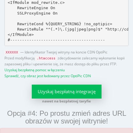
<IfModule mod_rewrite.c>

    RewriteEngine On

    SSLProxyEngine On

    RewriteCond %{QUERY_STRING} !no_optipic=

    RewriteRule "^(.*)\.(jpg|jpeg|png)$" "http://cdn.
</IfModule>

#----------------------------------------
— Identyfikator Twojej witryny na koncie CDN OptiPic
XXXXXX
Przed modyfikacją
zdecydowanie zalecamy wykonanie kopii
.htaccess
zapasowej pliku i upewnienie się, że masz dostęp do pliku przez FTP.
Uzyskaj bezpłatną pomoc w łączeniu
Sprawdź, czy obraz jest ładowany przez OptiPic CDN
Uzyskaj bezpłatną integrację
nawet na bezpłatnej taryfie
Opcja #4: Po prostu zmień adres URL
obrazów w swojej witrynie!