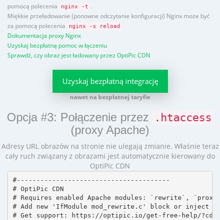
pomocą polecenia
.
nginx -t
Miękkie przeładowanie (ponowne odczytanie konfiguracji) Nginx może być
za pomocą polecenia
nginx -s reload
Dokumentacja proxy Nginx
Uzyskaj bezpłatną pomoc w łączeniu
Sprawdź, czy obraz jest ładowany przez OptiPic CDN
Uzyskaj bezpłatną integrację
nawet na bezpłatnej taryfie
Opcja #3: Połączenie przez
.htaccess
(proxy Apache)
Adresy URL obrazów na stronie nie ulegają zmianie. Właśnie teraz
cały ruch związany z obrazami jest automatycznie kierowany do
OptiPic CDN
#---------------------------------------

# OptiPic CDN 

# Requires enabled Apache modules: `rewrite`, `proxy_
# Add new 'IfModule mod_rewrite.c' block or inject in
# Get support: https://optipic.io/get-free-help/?cdn=