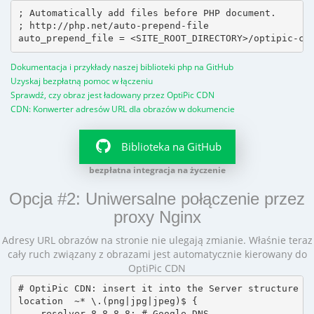
; Automatically add files before PHP document.

; http://php.net/auto-prepend-file

Dokumentacja i przykłady naszej biblioteki php na GitHub
Uzyskaj bezpłatną pomoc w łączeniu
Sprawdź, czy obraz jest ładowany przez OptiPic CDN
CDN: Konwerter adresów URL dla obrazów w dokumencie
Biblioteka na GitHub
bezpłatna integracja na życzenie
Opcja #2: Uniwersalne połączenie przez
proxy Nginx
Adresy URL obrazów na stronie nie ulegają zmianie. Właśnie teraz
cały ruch związany z obrazami jest automatycznie kierowany do
OptiPic CDN
# OptiPic CDN: insert it into the Server structure

location  ~* \.(png|jpg|jpeg)$ {

    resolver 8.8.8.8; # Google DNS
